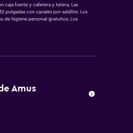
 caja fuerte y cafetera y tetera. Las
2 pulgadas con canales por satélite. Los
os de higiene personal gratuitos. Los
taciones también incluyen secador de pelo y
vada y una pista de tenis al aire libre. En el
emás de una piscina infantil, los servicios
mnasio y al hidromasaje de niños menores de
nores de 18 años. Se pueden practicar las
lojamiento (es posible que se aplique un
 de Amus