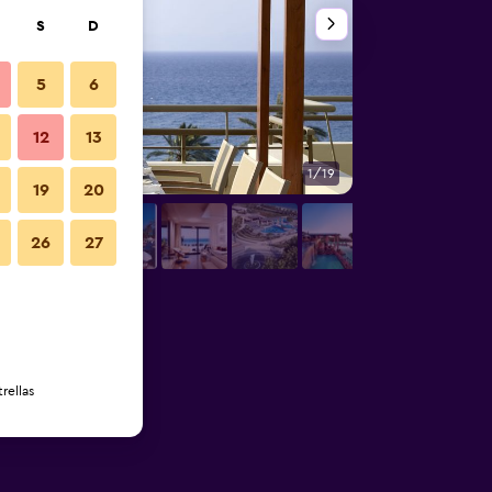
S
D
5
6
12
13
1/19
Vista del exterior
19
20
26
27
rellas