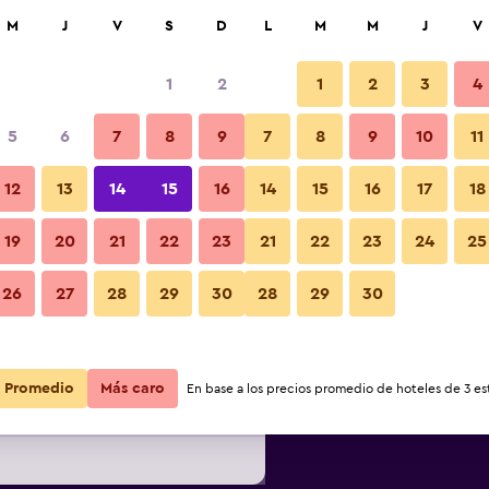
car
M
J
V
S
D
L
M
M
J
V
1
2
1
2
3
4
ás barata de precio por noche
5
6
7
8
9
7
8
9
10
11
Balcón
r
Total noche
12
13
14
15
16
14
15
16
17
18
19
20
21
22
23
21
22
23
24
25
$107
Ver oferta
Fotos
26
27
28
29
30
28
29
30
$122
Ver oferta
Promedio
Más caro
En base a los precios promedio de hoteles de 3 est
$135
Ver oferta