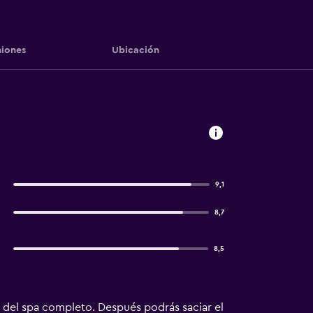
iones
Ubicación
9,1
8,7
8,5
s del spa completo. Después podrás saciar el