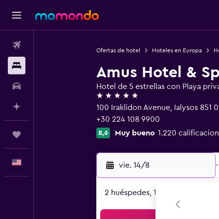
Vuelos
Ofertas de hotel
Hoteles en Europa
H
Alojamientos
Amus Hotel & S
Autos
Hotel de 5 estrellas con Playa priv
5 estrellas
Planifica con IA
100 Iraklidon Avenue, Ialysos 851 0
+30 224 108 9900
Muy bueno
1.220 calificacio
8,6
Trips
Español
vie. 14/8
-
2 huéspedes, 1 habitación