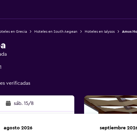
oteles en Grecia
Hoteles en South Aegean
Hoteles en Ialysos
Amus Ho
pa
ada
1
nes verificadas
sáb. 15/8
agosto 2026
septiembre 202