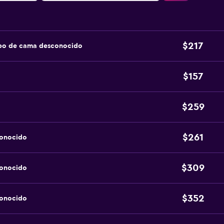
$217
ipo de cama desconocido
$157
$259
$261
conocido
$309
conocido
$352
conocido