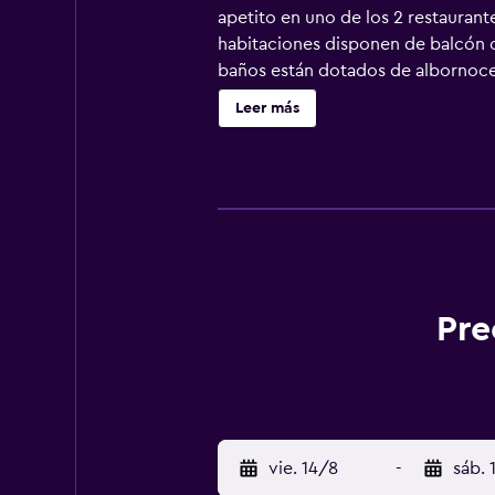
apetito en uno de los 2 restaurant
habitaciones disponen de balcón o 
baños están dotados de albornoces,
huéspedes pueden navegar por la w
Leer más
cortinas opacas. Se ofrece servicio
alojamiento hay 3 piscinas al aire 
de ocio y esparcimiento incluyen s
12 años sin la supervisión de un a
actividades de ocio y esparcimient
recargo).
Pre
vie. 14/8
-
sáb. 