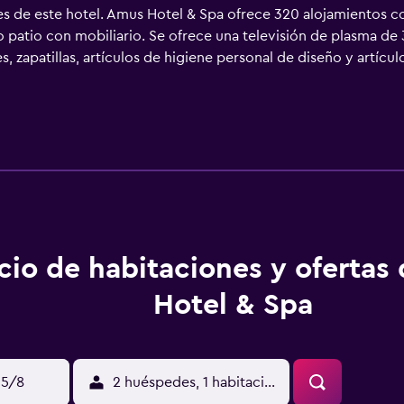
es de este hotel. Amus Hotel & Spa ofrece 320 alojamientos con
patio con mobiliario. Se ofrece una televisión de plasma de 3
 zapatillas, artículos de higiene personal de diseño y artícul
eb gracias a nuestro acceso a Internet wifi gratis. Las habi
 de limpieza todos los días. Este hotel dispone de una playa pri
libre y 2 bañeras de hidromasaje además de piscina cubierta. Ad
auna y gimnasio. No se permite la entrada a la piscina, al gi
dulto. No se permite la entrada al hidromasaje a huéspedes me
o que se indican más abajo en las instalaciones o cerca del a
cio de habitaciones y ofertas
Hotel & Spa
15/8
2 huéspedes, 1 habitación