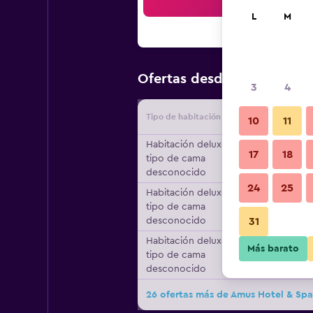
Bus
L
M
$107
Ofertas desde
/
Oferta m
3
4
Tipo de habitación
Proveedo
10
11
Habitación deluxe,
17
18
tipo de cama
desconocido
24
25
Habitación deluxe,
tipo de cama
desconocido
31
Habitación deluxe,
Más barato
tipo de cama
desconocido
26 ofertas más de Amus Hotel & Spa