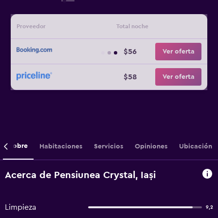
Proveedor
Total noche
$56
Ver oferta
$58
Ver oferta
Sobre
Habitaciones
Servicios
Opiniones
Ubicación
Acerca de Pensiunea Crystal, Iași
Limpieza
9,2