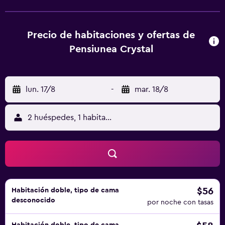
pelo de forma gratuita bajo petición. Algunas de las
habitaciones tienen aire acondicionado, mientras que
otras cuentan con balcón y escritorio. El Crystal ofrece
Precio de habitaciones y ofertas de
aparcamiento privado gratuito y sirve el desayuno cada
Pensiunea Crystal
mañana. Podrá jugar al ping pong, así como utilizar de
forma gratuita la zona de barbacoa del jardín. El
restaurante más cercano y la estación de tren se hallan a
lun. 17/8
-
mar. 18/8
menos de 2 km, mientras que a 50 metros encontrará una
tienda. El centro de la ciudad está a 5 km y la estación de
autobuses de Iaşi, a 600 metros.
2 huéspedes, 1 habitación
$56
Habitación doble, tipo de cama
desconocido
por noche con tasas