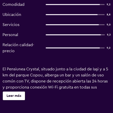
Comodidad
9,2
Ubicación
8,8
Servicios
9,0
Personal
9,3
Relación calidad-
9,2
precio
El Pensiunea Crystal, situado junto a la ciudad de Iaşi y a 5
km del parque Copou, alberga un bar y un salón de uso
común con TV, dispone de recepción abierta las 24 horas
y proporciona conexión Wi-Fi gratuita en todas sus
instalaciones, así como TV por cable en sus habitaciones.
Leer más
Los alojamientos del Crystal ofrecen vistas al jardín e
incluyen baño privado y artículos de aseo gratuitos. Se
proporcionan utensilios de planchado y secadores de