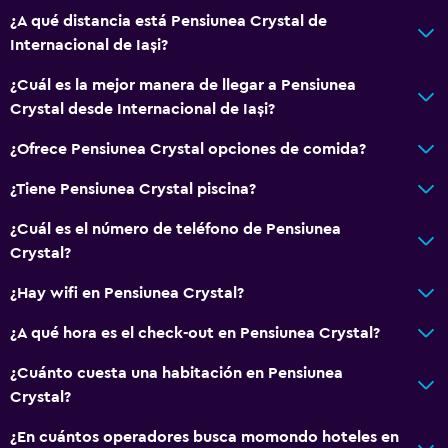
Cocina
¿A qué distancia está Pensiunea Crystal de
Internacional de Iași?
Copas
Lavavajillas
¿Cuál es la mejor manera de llegar a Pensiunea
Crystal desde Internacional de Iași?
Nevera
Comedor
¿Ofrece Pensiunea Crystal opciones de comida?
Cocina
¿Tiene Pensiunea Crystal piscina?
¿Cuál es el número de teléfono de Pensiunea
Habitación
Crystal?
Camas extralargas (+2 m)
¿Hay wifi en Pensiunea Crystal?
Enchufe cerca de la cama
Sofá cama
¿A qué hora es el check-out en Pensiunea Crystal?
Perchero
¿Cuánto cuesta una habitación en Pensiunea
Armario o clóset
Crystal?
¿En cuántos operadores busca momondo hoteles en