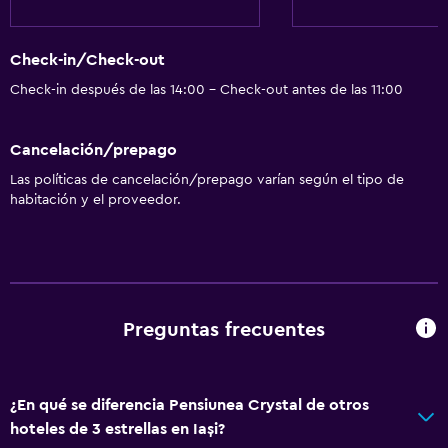
Botiquín de primeros auxilios
Cámaras CCTV en zonas comunes
Check-in/Check-out
Cámaras CCTV en el exterior
Check-in después de las 14:00 - Check-out antes de las 11:00
Detector de monóxido de carbono
Mosquitera
Cancelación/prepago
Seguridad las 24 horas
Las políticas de cancelación/prepago varían según el tipo de
habitación y el proveedor.
Baño
Ducha
Tina de baño
Secador de pelo
Preguntas frecuentes
Aseo
Papel higiénico
¿En qué se diferencia Pensiunea Crystal de otros
Baño privado
hoteles de 3 estrellas en Iași?