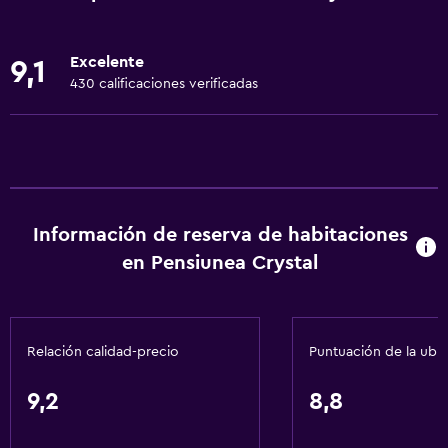
Internet
Ropa de cama
Excelente
9,1
Toallas
430 calificaciones verificadas
Extinguidor
Artículos de aseo gratis
Champú
Alarma de humo
Información de reserva de habitaciones
Calefacción
en Pensiunea Crystal
Gel de ducha
Aire acondicionado
Papeleras
Relación calidad-precio
Puntuación de la ubi
Salud y seguridad
9,2
8,8
Limpieza diaria