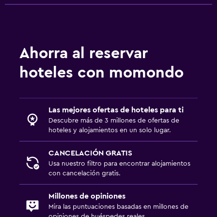
Estacionamiento privado
Aire libre
Ahorra al reservar
Terraza/patio
hoteles con momondo
Terraza
Lavandería
Las mejores ofertas de hoteles para ti
Lavadora
Descubre más de 3 millones de ofertas de
hoteles y alojamientos en un solo lugar.
Zona de trabajo
CANCELACIÓN GRATIS
Fax/fotocopiadora
Usa nuestro filtro para encontrar alojamientos
con cancelación gratis.
Ideal para familias
Millones de opiniones
Comidas para niños
Mira las puntuaciones basadas en millones de
opiniones de huéspedes reales.