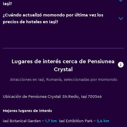
Servicios y facilidades
Iași?
Minimercado en las instalaciones
¿Cuándo actualizó momondo por última vez los
Servicio de habitaciones
precios de hoteles en Iași?
Acceso con llave
Check-in/check-out privado
Recepción 24 horas
Lugares de interés cerca de Pensiunea
General
Crystal
Habitaciones familiares
Atracciones en Iași, Rumanía, seleccionadas por momondo
Sofá
Habitaciones insonorizadas
Ubicación de Pensiunea Crystal: Str.Rediu, Iași 700546
Alfombrado
Mejores lugares de interés
Sistema de entretenimiento
Iasi Botanical Garden
1,7 km
Iasi Exhibition Park
2,4 km
TV de pantalla plana