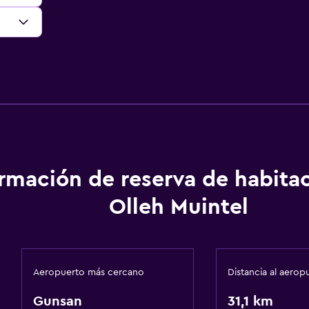
ormación de reserva de habita
Olleh Muintel
Aeropuerto más cercano
Distancia al aerop
Gunsan
31,1 km