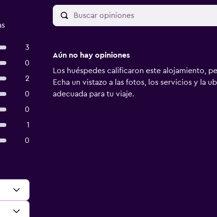
as
3
Aún no hay opiniones
0
Los huéspedes calificaron este alojamiento, p
2
Echa un vistazo a las fotos, los servicios y la u
0
adecuada para tu viaje.
0
1
0