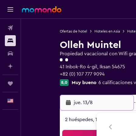
Vuelos
Ofertas de hotel
Hoteles en Asia
Hotel
Alojamientos
Olleh Muintel
Autos
Propiedad vacacional con Wifi gra
Categoría 2
Planifica con IA
41 Inbok-Ro 4-gil, Iksan 54675
+82 (0) 107 777 9094
Muy bueno
6 calificaciones 
8,0
Trips
Español
jue. 13/8
-
2 huéspedes, 1 habitación