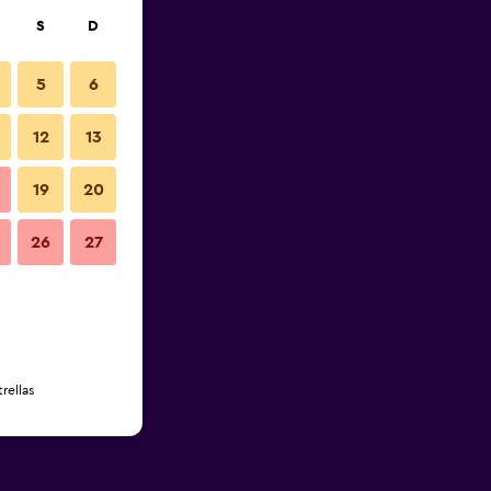
S
D
5
6
12
13
19
20
26
27
rellas