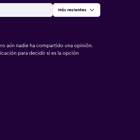
Ordenar por
:
Más recientes
ero aún nadie ha compartido una opinión.
bicación para decidir si es la opción