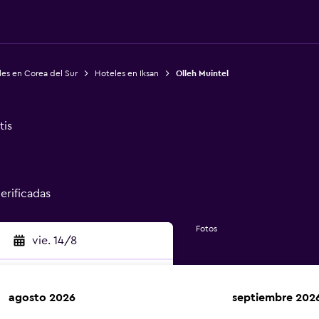
es en Corea del Sur
Hoteles en Iksan
Olleh Muintel
tis
verificadas
Fotos
vie. 14/8
agosto 2026
septiembre 202