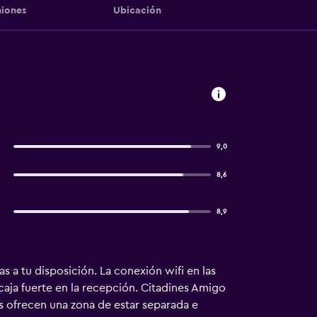
iones
Ubicación
9,0
8,6
8,9
 a tu disposición. La conexión wifi en las
aja fuerte en la recepción. Citadines Amigo
os ofrecen una zona de estar separada e