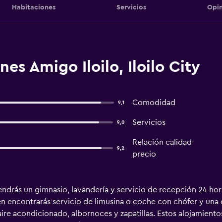
Habitaciones
Servicios
Opin
es Amigo Iloilo, Iloilo City
Comodidad
9,1
Servicios
9,0
Relación calidad-
9,2
precio
ndrás un gimnasio, lavandería y servicio de recepción 24 horas
n encontrarás servicio de limusina o coche con chófer y una c
 aire acondicionado, albornoces y zapatillas. Estos alojamient