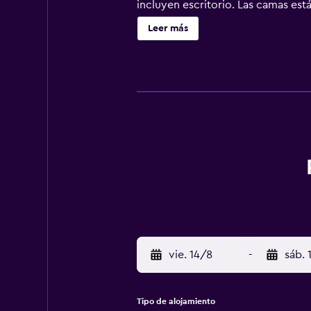
incluyen escritorio. Las camas es
permite a sus clientes elegir el t
Leer más
y cafetera y tetera. Los baños est
de pelo. También hay camas supleto
de ocio y esparcimiento en este h
vie. 14/8
-
sáb. 
Tipo de alojamiento