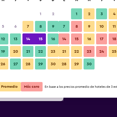
M
J
V
S
D
L
M
M
J
V
1
2
1
2
3
4
s barata de precio por noche
5
6
7
8
9
7
8
9
10
11
Habitación
r
Total noche
12
13
14
15
16
14
15
16
17
18
$37
Ver oferta
19
20
21
22
23
21
22
23
24
25
26
27
28
29
30
28
29
30
$51
Ver oferta
Fotos
$71
Ver oferta
Promedio
Más caro
En base a los precios promedio de hoteles de 3 est
loilo