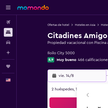
Vuelos
Ofertas de hotel
Hoteles en Asia
Hotel
Alojamientos
Citadines Amigo 
Autos
Propiedad vacacional con Piscina al
Categoría 0
Planifica con IA
Iloilo City 5000
Muy bueno
466 calificacione
8,9
Trips
vie. 14/8
-
Español
2 huéspedes, 1 habitación
Bus