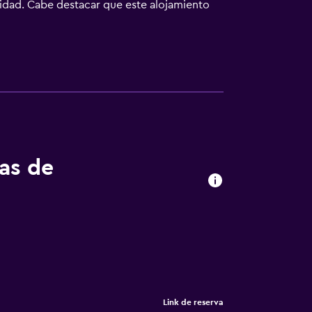
lidad. Cabe destacar que este alojamiento
 todas las habitaciones. Se ofrece microondas
los de higiene personal gratuitos y secador
o de limpieza todos los días. Los servicios
tas de
Link de reserva