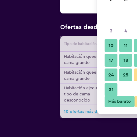
L
M
$37
Ofertas desde
/
Oferta má
3
4
Tipo de habitación
Proveedo
10
11
Habitación queen, 1
17
18
cama grande
Habitación queen, 1
24
25
cama grande
Habitación ejecutiva,
31
tipo de cama
desconocido
Más barato
10 ofertas más de Citadines Amigo I