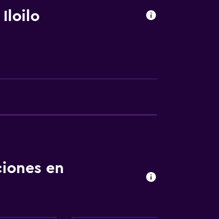
Iloilo
a
apoyo
ibles por ascensor
fumadores
ciones en