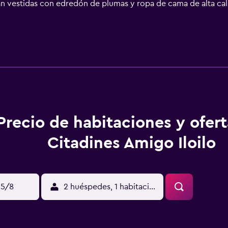
tán vestidas con edredón de plumas y ropa de cama de alta ca
ipo de almohada. Se ofrece una televisión de pantalla plana en
án equipados con bañera y ducha independientes, bidé, artícu
rias (de pago) a disposición de los clientes. Se ofrece servici
otel incluyen gimnasio.
Precio de habitaciones y ofer
Citadines Amigo Iloilo
15/8
2 huéspedes, 1 habitación