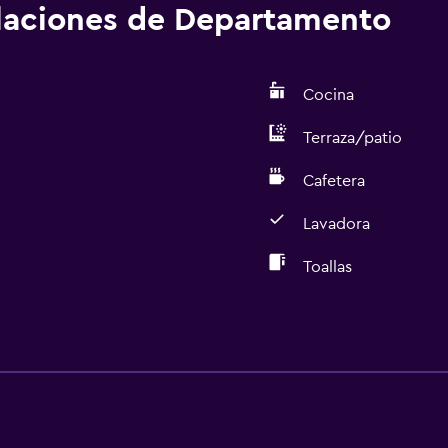
alaciones de Departamento
Cocina
Terraza/patio
Cafetera
Lavadora
Toallas
Accesibilidad y adecuac
Unidad accesible para pe
Mascotas permitidas bajo
Accesibilidad