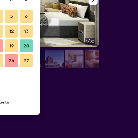
S
D
5
6
12
13
1/32
Habitación
19
20
26
27
rellas