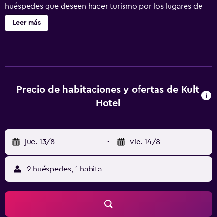
huéspedes que deseen hacer turismo por los lugares de
interés turístico más populares de la zona. El hotel pone a
Leer más
su disposición un servicio de guardaequipajes, alquiler de
bicicletas y recepción 24 horas. En días soleados la terraza
exterior ofrece el entorno ideal para relajarse. El hotel
cuenta con habitaciones con un secador de pelo y
minibar, además de todas las comodidades necesarias
para asegurarte una estancia cómoda. Los huéspedes del
Precio de habitaciones y ofertas de Kult
hotel pueden probar la comida japonesa y asiática que se
Hotel
ofrece en el restaurante, que además es una opción muy
conveniente para los que prefieren no tener que salir para
comer o cenar. Todos los días, se ofrecen varias opciones
jue. 13/8
-
vie. 14/8
de desayuno. Desde Kult Hotel se puede acceder
fácilmente a Audi Museum.
2 huéspedes, 1 habitación