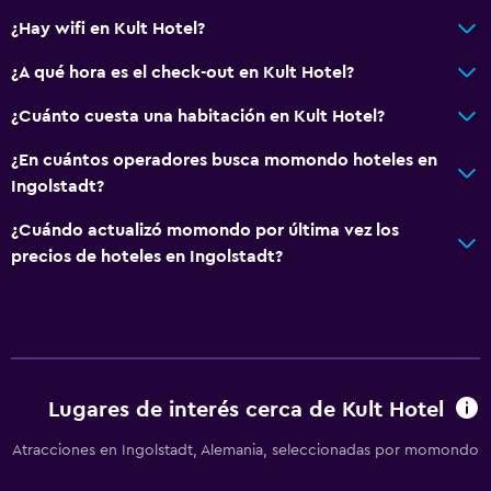
¿Hay wifi en Kult Hotel?
General
¿A qué hora es el check-out en Kult Hotel?
Vista a una calle tranquila
Posibilidad de habitaciones conectadas
¿Cuánto cuesta una habitación en Kult Hotel?
Habitaciones insonorizadas
¿En cuántos operadores busca momondo hoteles en
Teléfono
Ingolstadt?
Alfombrado
¿Cuándo actualizó momondo por última vez los
Vista a la ciudad
precios de hoteles en Ingolstadt?
Espacio de almacenamiento
Servicios y facilidades
Servicio de despertador
Lugares de interés cerca de Kult Hotel
Caja fuerte
Atracciones en Ingolstadt, Alemania, seleccionadas por momondo
Instalaciones para reuniones