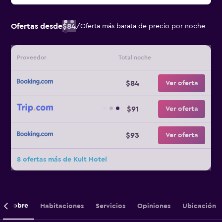
Ofertas desde
$84
/
Oferta más barata de precio por noche
Proveedor
Total noche
$84
Ver oferta
$91
Ver oferta
$93
Ver oferta
8 ofertas más de Kult Hotel
Sobre
Habitaciones
Servicios
Opiniones
Ubicación