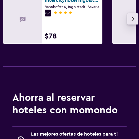
Intercityhotel Ingolstadt
TV de pantalla plana
Bahnhofstr 6, Ingolstadt, Bavaria
TV
4 estrellas
8,4
Habitación
$78
Enchufe cerca de la cama
Armario o clóset
Zona de trabajo
Fax/fotocopiadora
Escritorio
Ahorra al reservar
Aire libre
hoteles con momondo
Terraza/patio
Lavandería
Las mejores ofertas de hoteles para ti