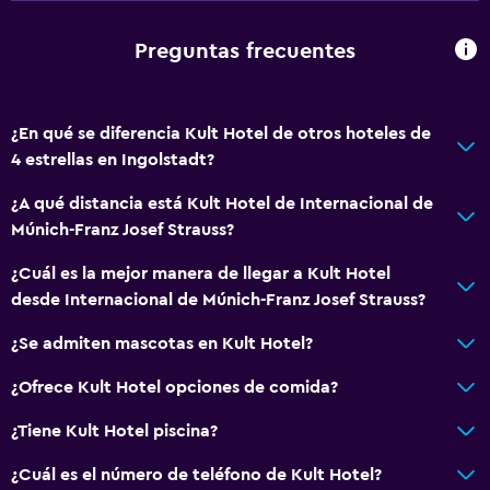
Tina de baño
Preguntas frecuentes
Secador de pelo
Aseo
Papel higiénico
¿En qué se diferencia Kult Hotel de otros hoteles de
4 estrellas en Ingolstadt?
Baño privado
¿A qué distancia está Kult Hotel de Internacional de
Comedor
Múnich-Franz Josef Strauss?
Minibar
¿Cuál es la mejor manera de llegar a Kult Hotel
Almuerzos para llevar
desde Internacional de Múnich-Franz Josef Strauss?
Menús para dietas especiales (bajo petición)
¿Se admiten mascotas en Kult Hotel?
Restaurante
¿Ofrece Kult Hotel opciones de comida?
Bar/lounge
¿Tiene Kult Hotel piscina?
Desayuno en la habitación
Nevera
¿Cuál es el número de teléfono de Kult Hotel?