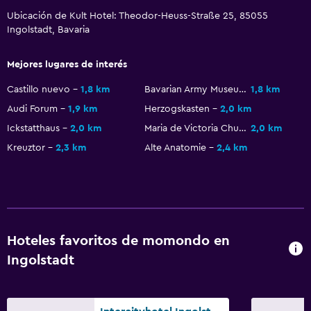
Servicio de habitaciones
Ubicación de Kult Hotel: Theodor-Heuss-Straße 25, 85055
Mostrador de información turística
Ingolstadt, Bavaria
Acceso con llave
Mejores lugares de interés
Recepción 24 horas
Castillo nuevo
1,8 km
Bavarian Army Museum
1,8 km
Salud y seguridad
Audi Forum
1,9 km
Herzogskasten
2,0 km
Limpieza diaria
Ickstatthaus
2,0 km
Maria de Victoria Church
2,0 km
Kreuztor
2,3 km
Alte Anatomie
2,4 km
Cámaras CCTV en zonas comunes
Caja fuerte
Estacionamiento y transporte
Estacionamiento
Hoteles favoritos de momondo en
Estacionamiento privado
Ingolstadt
Sistema de entretenimiento