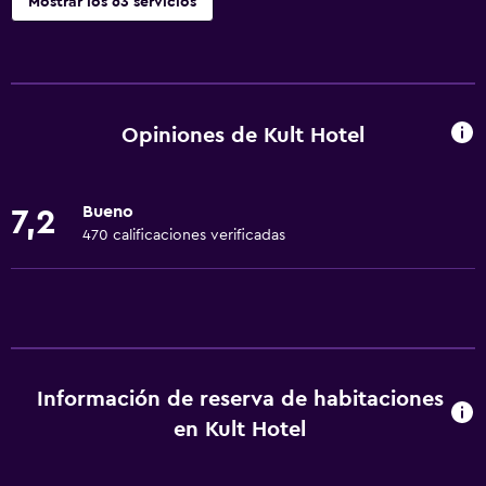
Mostrar los 63 servicios
Servicios básicos
Wifi gratis
Internet
Opiniones de Kult Hotel
Ropa de cama
Toallas
Bueno
7,2
Extinguidor
470 calificaciones verificadas
Artículos de aseo gratis
Champú
Alarma de humo
Calefacción
Información de reserva de habitaciones
Gel de ducha
en Kult Hotel
Aire acondicionado
Papeleras