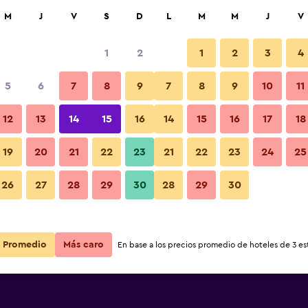
car
M
J
V
S
D
L
M
M
J
V
1
2
1
2
3
4
5
6
7
8
9
7
8
9
10
11
Lounge
12
13
14
15
16
14
15
16
17
18
Ver precios
19
20
21
22
23
21
22
23
24
25
Fotos
26
27
28
29
30
28
29
30
Ver precios
Ver precios
Promedio
Más caro
En base a los precios promedio de hoteles de 3 est