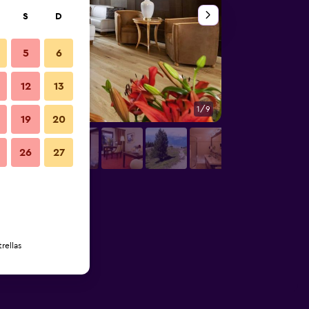
S
D
5
6
12
13
1/9
Otros
19
20
26
27
rellas