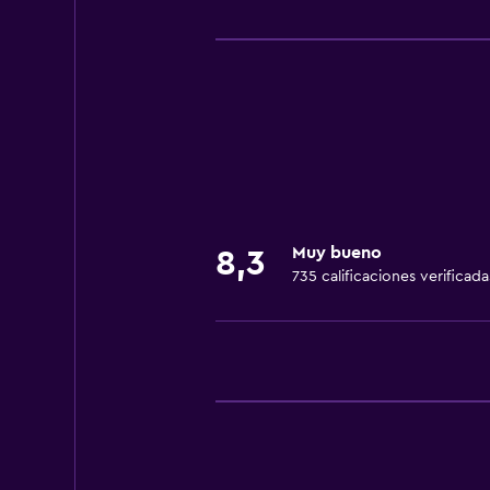
Sistema de entretenimiento
TV por cable o vía satélite
Baño
Secador de pelo
Comedor
Restaurante
Muy bueno
8,3
735 calificaciones verificada
Servicios y facilidades
Servicio de habitaciones
Spa
Sauna