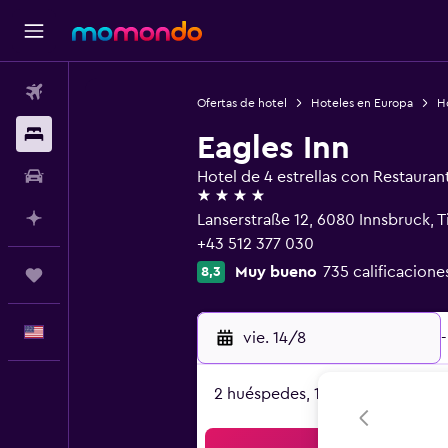
Vuelos
Ofertas de hotel
Hoteles en Europa
Ho
Alojamientos
Eagles Inn
Autos
Hotel de 4 estrellas con Restauran
4 estrellas
Planifica con IA
Lanserstraße 12, 6080 Innsbruck, Ti
+43 512 377 030
Muy bueno
735 calificacione
8,3
Trips
Español
vie. 14/8
-
2 huéspedes, 1 habitación