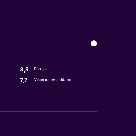
ión
nto
8,3
Parejas
7,7
Viajeros en solitario