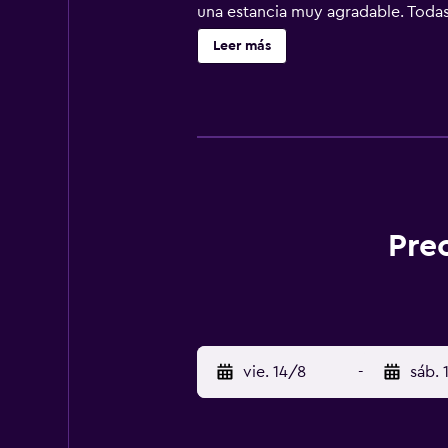
una estancia muy agradable. Todas 
establecimiento encontrará un resta
Leer más
alrededores dan a los huéspedes l
Pre
vie. 14/8
-
sáb. 