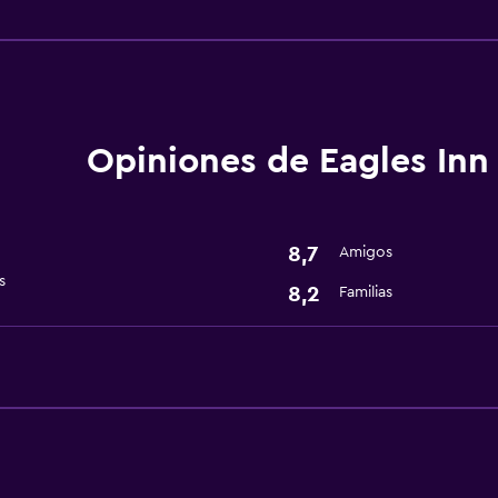
Accesibilidad y adecuac
Ascensor
Lavandería
Lavandería
Opiniones de Eagles Inn
General
Espacio de almacenamie
8,7
Amigos
s
8,2
Familias
Servicios básicos
Wifi gratis