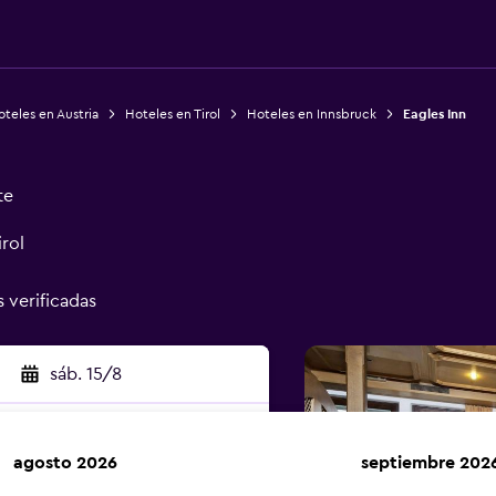
teles en Austria
Hoteles en Tirol
Hoteles en Innsbruck
Eagles Inn
te
rol
s verificadas
sáb. 15/8
agosto 2026
septiembre 202