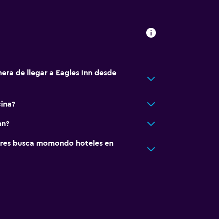
era de llegar a Eagles Inn desde
cina?
nn?
res busca momondo hoteles en