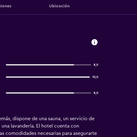
iones
Ubicación
8,0
10,0
8,0
demás, dispone de una sauna, un servicio de
y una lavandería. El hotel cuenta con
 las comodidades necesarias para asegurarte