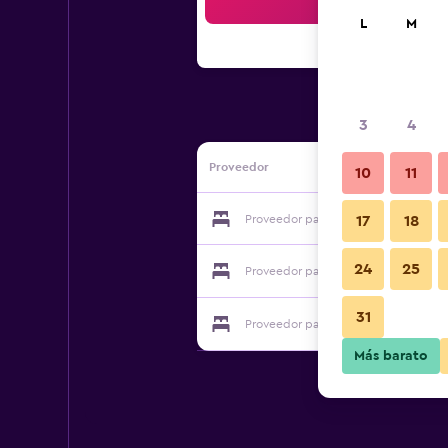
Bus
L
M
3
4
Proveedor
10
11
Proveedor para Eagles Inn
17
18
24
25
Proveedor para Eagles Inn
31
Proveedor para Eagles Inn
Más barato