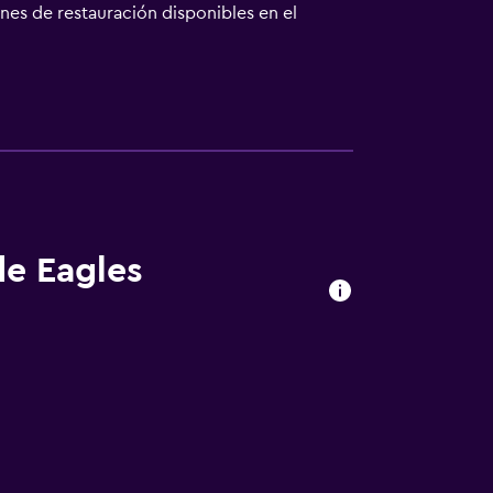
nes de restauración disponibles en el
da. El hotel está cerca de Igls. Los
de Eagles