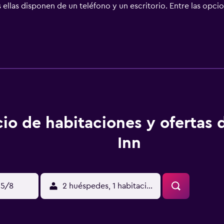
ellas disponen de un teléfono y un escritorio. Entre las opcio
urante, que es el lugar ideal para disfrutar de una buena comi
a oportunidad de disfrutar de bonitos paseos.
cio de habitaciones y ofertas 
Inn
15/8
2 huéspedes, 1 habitación