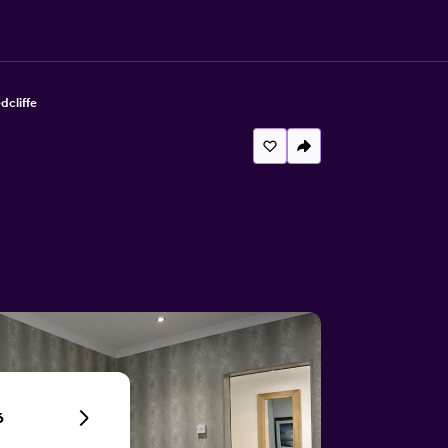
dcliffe
6