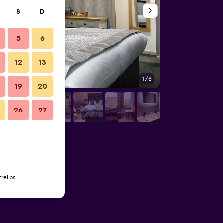
S
D
5
6
12
13
1/8
Otros
19
20
26
27
rellas