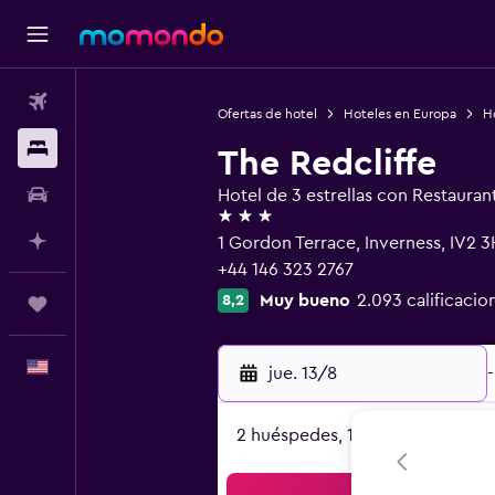
Vuelos
Ofertas de hotel
Hoteles en Europa
H
Alojamientos
The Redcliffe
Autos
Hotel de 3 estrellas con Restauran
3 estrellas
Planifica con IA
1 Gordon Terrace, Inverness, IV2 
+44 146 323 2767
Muy bueno
2.093 calificacio
8,2
Trips
Español
jue. 13/8
-
2 huéspedes, 1 habitación