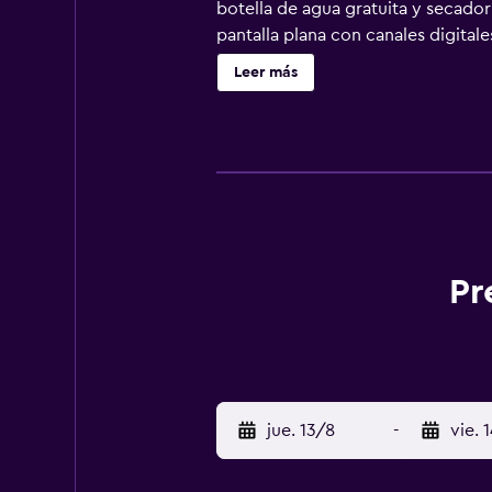
botella de agua gratuita y secador
pantalla plana con canales digital
100 Mbps o más (para 1 o 2 persona
Leer más
ventilador. Se ofrece servicio de l
Pr
jue. 13/8
-
vie. 