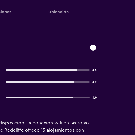
iones
Ubicación
8,5
8,2
8,0
disposición. La conexión wifi en las zonas
he Redcliffe ofrece 13 alojamientos con