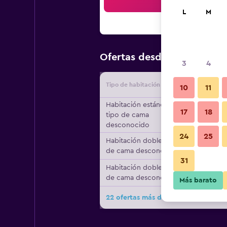
Bus
L
M
$95
Ofertas desde
/
Oferta má
3
4
Tipo de habitación
Proveedo
10
11
Habitación estándar,
17
18
tipo de cama
desconocido
24
25
Habitación doble, tipo
de cama desconocido
31
Habitación doble, tipo
de cama desconocido
Más barato
22 ofertas más de The Redcliffe