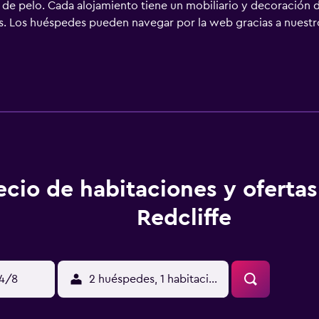
 de pelo. Cada alojamiento tiene un mobiliario y decoración d
es. Los huéspedes pueden navegar por la web gracias a nuestro 
s, o hasta 6 dispositivos)). Las habitaciones también incluyen
impieza todos los días.
ecio de habitaciones y oferta
Redcliffe
14/8
2 huéspedes, 1 habitación