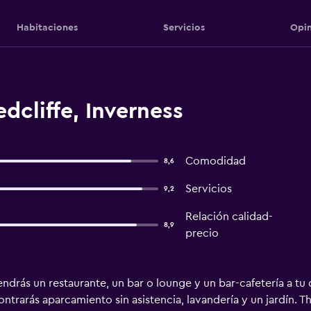
Habitaciones
Servicios
Opin
dcliffe, Inverness
Comodidad
8,6
Servicios
9,2
Relación calidad-
8,9
precio
ndrás un restaurante, un bar o lounge y un bar-cafetería a tu 
trarás aparcamiento sin asistencia, lavandería y un jardín. T