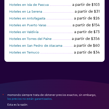
a partir de $103
Hoteles en Isla de Pascua
a partir de $31
Hoteles en La Serena
a partir de $26
Hoteles en Antofagasta
a partir de $154
Hoteles en Puerto Varas
a partir de $73
Hoteles en Valdivia
a partir de $356
Hoteles en Torres del Paine
a partir de $60
Hoteles en San Pedro de Atacama
a partir de $34
Hoteles en Temuco
momondo siempre trata de obtener precios exactos, sin embargo,
*
los precios no están garantizados
.
Esta es la razón: