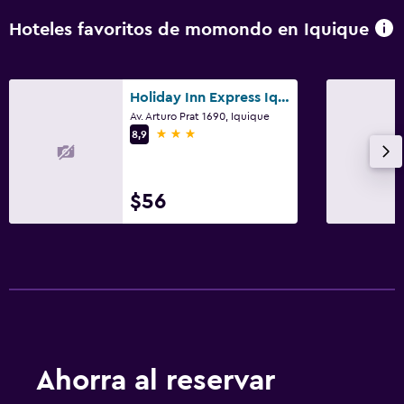
Hoteles favoritos de momondo en Iquique
Holiday Inn Express Iquique By IHG
Av. Arturo Prat 1690, Iquique
3 estrellas
8,9
$56
Ahorra al reservar