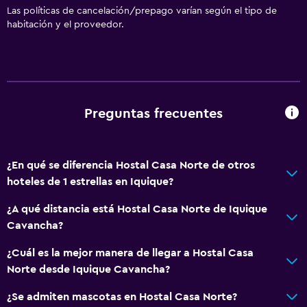
Las políticas de cancelación/prepago varían según el tipo de
Recepción 24 horas
habitación y el proveedor.
Sistema de entretenimiento
TV por cable o vía satélite
TV de pantalla plana
Preguntas frecuentes
Habitación
Enchufe cerca de la cama
¿En qué se diferencia Hostal Casa Norte de otros
hoteles de 1 estrellas en Iquique?
Armario o clóset
¿A qué distancia está Hostal Casa Norte de Iquique
General
Cavancha?
Habitaciones familiares
¿Cuál es la mejor manera de llegar a Hostal Casa
Espacio de almacenamiento
Norte desde Iquique Cavancha?
¿Se admiten mascotas en Hostal Casa Norte?
Aire libre