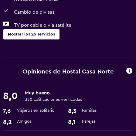
Cambio de divisas
TV por cable o vía satélite
Mostrar los 25 servicios
Servicios básicos
Wifi gratis
Wifi disponible en todas las instalaciones
Opiniones de Hostal Casa Norte
Internet
Ropa de cama
Muy bueno
8,0
Toallas
330 calificaciones verificadas
Ventilador
7,6
8,3
Viajeros en solitario
Familias
Papeleras
8,2
8,1
Amigos
Parejas
Accesibilidad y adecuación