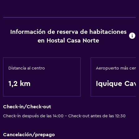
Para no fumadores
Mascotas permitidas bajo consulta (pueden aplicar cargos
extra)
Información de reserva de habitaciones
Almohada sin plumas
en Hostal Casa Norte
Áreas designadas para fumadores
Baño
Distancia al centro
Aeropuerto más cer
Secador de pelo
Papel higiénico
1,2 km
Iquique Cav
Ducha
Baño privado
Check-in/Check-out
Check-in después de las 14:00 - Check-out antes de las 12:30
Servicios y facilidades
Cambio de divisas
Cancelación/prepago
Mostrador de información turística