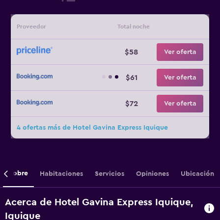
Proveedor
Total noche
$58
Ver oferta
$61
Ver oferta
$72
Ver oferta
4 ofertas más de Hotel Gavina Express Iquique
Sobre
Habitaciones
Servicios
Opiniones
Ubicación
Acerca de Hotel Gavina Express Iquique,
Iquique