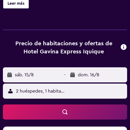
Este alojamiento libre de humo se encuentra a 8 min a pie
Leer más
de Playa Cavancha. En el hotel, todas las habitaciones
están equipadas con escritorio, TV de pantalla plana, baño
privado, ropa de cama y toallas. Todas las unidades
incluyen armario. En HOTEL GAVINA EXPRESS IQUIQUE se
sirve un desayuno buffet. Cerca del alojamiento hay
puntos de interés como Calle Baquedano, Parque
Precio de habitaciones y ofertas de
temático Cavancha y Museo Naval de Iquique. El
Hotel Gavina Express Iquique
aeropuerto (Aeropuerto Internacional Diego Aracena) está
a 36 km.
sáb. 15/8
-
dom. 16/8
2 huéspedes, 1 habitación