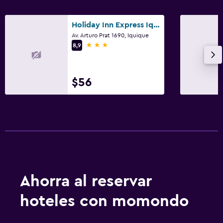
Holiday Inn Express Iquique By IHG
Av. Arturo Prat 1690, Iquique
3 estrellas
8,9
$56
Ahorra al reservar
hoteles con momondo