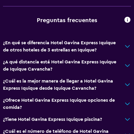
Servicios y facilidades
Centro de negocios
Preguntas frecuentes
Servicio de habitaciones
Mostrador de información turística
¿En qué se diferencia Hotel Gavina Express Iquique
Recepción 24 horas
de otros hoteles de 3 estrellas en Iquique?
Accesibilidad y adecuación
¿A qué distancia está Hotel Gavina Express Iquique
de Iquique Cavancha?
Para no fumadores
Ascensor
¿Cuál es la mejor manera de llegar a Hotel Gavina
Express Iquique desde Iquique Cavancha?
General
¿Ofrece Hotel Gavina Express Iquique opciones de
Vista a la ciudad
comida?
Espacio de almacenamiento
¿Tiene Hotel Gavina Express Iquique piscina?
¿Cuál es el número de teléfono de Hotel Gavina
Estacionamiento y transporte