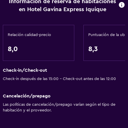
Información de reserva de habitaciones
Acondicionador
en Hotel Gavina Express Iquique
Baño
Secador de pelo
Relación calidad-precio
Puntuación de la ubi
Aseo
Papel higiénico
8,0
8,3
Ducha
Baño privado
Check-in/Check-out
Check-in después de las 15:00 - Check-out antes de las 12:00
Salud y seguridad
Cámaras CCTV en el exterior
Cancelación/prepago
Seguridad las 24 horas
Las políticas de cancelación/prepago varían según el tipo de
Caja fuerte
habitación y el proveedor.
Cámaras CCTV en zonas comunes