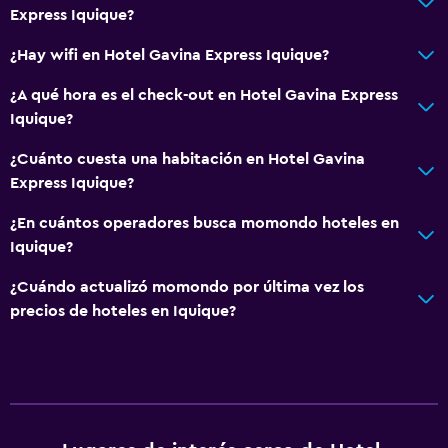
Express Iquique?
Traslado aeropuerto
¿Hay wifi en Hotel Gavina Express Iquique?
Sistema de entretenimiento
¿A qué hora es el check-out en Hotel Gavina Express
TV de pantalla plana
Iquique?
¿Cuánto cuesta una habitación en Hotel Gavina
Habitación
Express Iquique?
Armario o clóset
¿En cuántos operadores busca momondo hoteles en
Iquique?
Zona de trabajo
¿Cuándo actualizó momondo por última vez los
Escritorio
precios de hoteles en Iquique?
Ideal para familias
Cuidado de niños o guardería