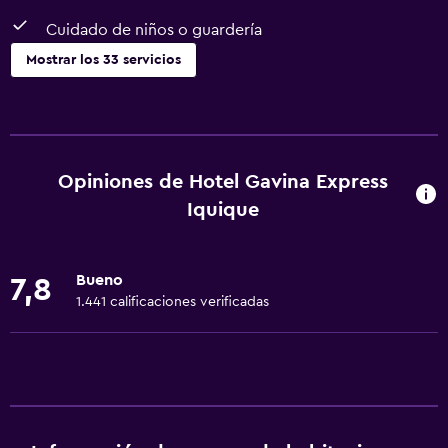
Cuidado de niños o guardería
Mostrar los 33 servicios
Servicios básicos
Wifi gratis
Wifi disponible en todas las instalaciones
Opiniones de Hotel Gavina Express
Internet
Iquique
Gel de ducha
Ropa de cama
Bueno
7,8
Toallas
1.441 calificaciones verificadas
Extinguidor
Aire acondicionado
Artículos de aseo gratis
Champú