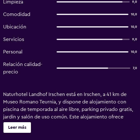
Limpieza
9,0
Comodidad
10,0
Ubicación
10,0
Servicios
9,0
Personal
10,0
Relación calidad-
7,0
precio
Naturhotel Landhof Irschen está en Irschen, a 41 km de
Museo Romano Teurnia, y dispone de alojamiento con
piscina de temporada al aire libre, parking privado gratis,
jardín y salón de uso común. Este alojamiento ofrece
mostrador de información turística y guardaequipaje,
Leer más
además de wifi gratis en todo el alojamiento. El hotel tiene
terraza, vistas a la montaña, restaurante y bar. En el hotel,