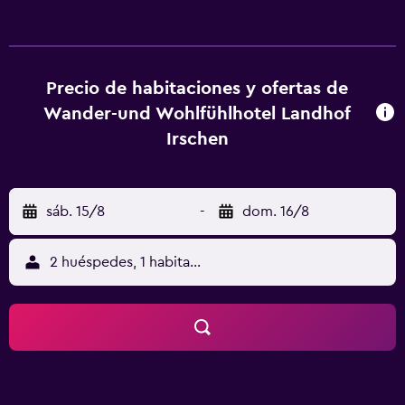
cada habitación dispone de zona de estar, TV de pantalla
plana con canales vía satélite, caja fuerte y baño privado
con artículos de aseo gratuitos y secador de pelo. Algunas
de las habitaciones también incluyen cocina con nevera,
Precio de habitaciones y ofertas de
lavavajillas y horno. En Naturhotel Landhof Irschen, todas
Wander-und Wohlfühlhotel Landhof
las habitaciones tienen ropa de cama y toallas. El
Irschen
desayuno está disponible e incluye opciones buffet,
continentales o vegetarianas. El alojamiento tiene un
centro de spa y bienestar con sauna. La zona es ideal para
sáb. 15/8
-
dom. 16/8
practicar senderismo y esquí, y hay alquiler de bicicletas
eneste hotel de 4 estrellas. Aguntum está a 19 km del
alojamiento, y Nassfeld está a 42 km. El aeropuerto
2 huéspedes, 1 habitación
(Aeropuerto de Klagenfurt) está a 128 km.