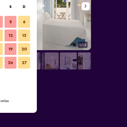
S
D
5
6
12
13
1/12
Otros
19
20
26
27
rellas