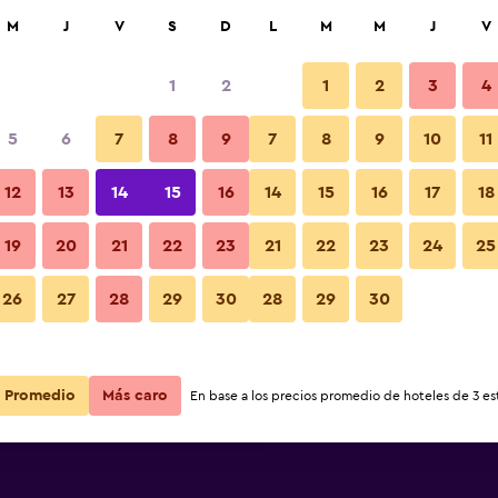
car
M
J
V
S
D
L
M
M
J
V
1
2
1
2
3
4
ás barata de precio por noche
5
6
7
8
9
7
8
9
10
11
Otros
r
Total noche
12
13
14
15
16
14
15
16
17
18
$126
Ver oferta
19
20
21
22
23
21
22
23
24
25
Fotos
26
27
28
29
30
28
29
30
$128
Ver oferta
$130
Ver oferta
Promedio
Más caro
En base a los precios promedio de hoteles de 3 est
lione