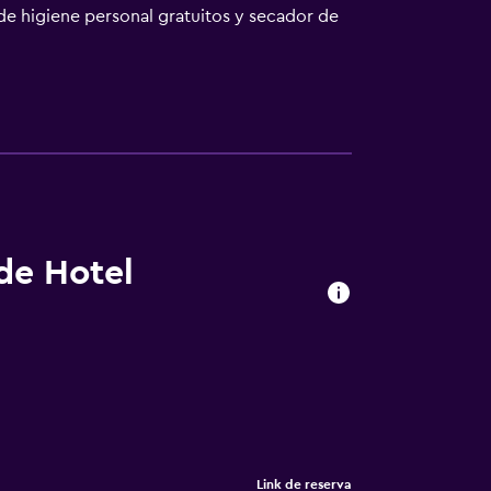
 de higiene personal gratuitos y secador de
Los servicios para las personas de negocios
 8 piscinas al aire libre y 2 piscinas
ñera de hidromasaje y sauna.
 de Hotel
Link de reserva