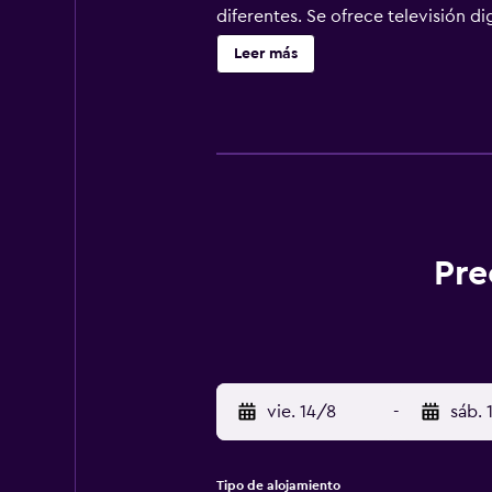
diferentes. Se ofrece televisión d
pelo. Los huéspedes pueden navegar
Leer más
incluyen escritorio y teléfono. Se o
cubiertas. Además de una piscina i
Pre
vie. 14/8
-
sáb. 
Tipo de alojamiento