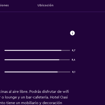
iones
Ubicación
8,7
8,4
8,1
as al aire libre. Podrás disfrutar de wifi
o lounge y un bar-cafetería. Hotel Oasi
nto tiene un mobiliario y decoración