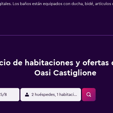
igitales. Los baños están equipados con ducha, bidé, artículos
 por la web gracias a nuestro acceso a Internet wifi gratis. 
frece servicio de limpieza todos los días. En el alojamiento hay
nfantil, los servicios de ocio y esparcimiento incluyen una ba
cio de habitaciones y ofertas
Oasi Castiglione
15/8
2 huéspedes, 1 habitación