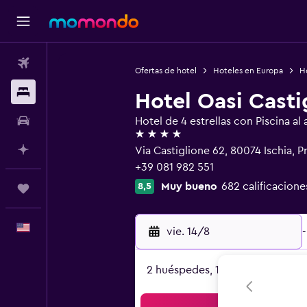
Vuelos
Ofertas de hotel
Hoteles en Europa
Ho
Alojamientos
Hotel Oasi Casti
Autos
Hotel de 4 estrellas con Piscina al a
4 estrellas
Planifica con IA
Via Castiglione 62, 80074 Ischia, 
+39 081 982 551
Muy bueno
682 calificacione
8,5
Trips
Español
vie. 14/8
-
2 huéspedes, 1 habitación