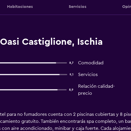
Habitaciones
Servicios
Opin
Oasi Castiglione, Ischia
Comodidad
8,7
Servicios
9,1
Relación calidad-
8,9
precio
l para no fumadores cuenta con 2 piscinas cubiertas y 8 piscin
rcamiento gratuito. También encontrarás spa completo, un bar 
 con aire acondicionado, minibar y caja fuerte. Cada alojamie