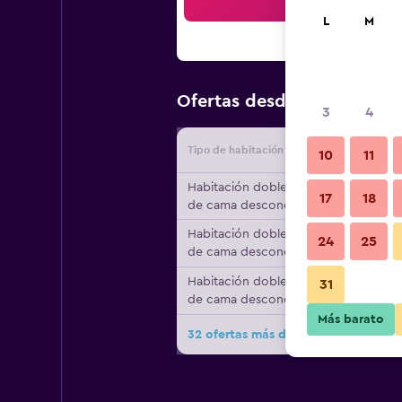
Bus
L
M
$126
Ofertas desde
/
Oferta m
3
4
Tipo de habitación
Proveedo
10
11
Habitación doble, tipo
17
18
de cama desconocido
Habitación doble, tipo
24
25
de cama desconocido
Habitación doble, tipo
31
de cama desconocido
Más barato
32 ofertas más de Hotel Oasi Castig