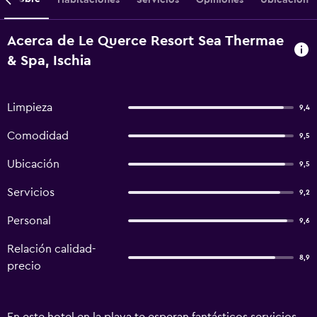
Acerca de Le Querce Resort Sea Thermae
& Spa, Ischia
Limpieza
9,4
Comodidad
9,5
Ubicación
9,5
Servicios
9,2
Personal
9,6
Relación calidad-
8,9
precio