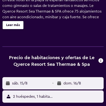
En este hotel en la playa te esperan fantásticos servicios
como gimnasio o salas de tratamientos o masajes. Le
Querce Resort Sea Thermae & SPA ofrece 75 alojamientos
con aire acondicionado, minibar y caja fuerte. Se ofrece
una televisión de pantalla plana con canales digitales. Los
Leer más
baños están equipados con ducha, zapatillas, bidé y
artículos de higiene personal gratuitos. Este hotel en
Isquia ofrece acceso a Internet wifi gratis. Los servicios
para las personas de negocios incluyen escritorio y
teléfono. Las habitaciones también incluyen secador de
pelo y cortinas opacas. Se ofrece servicio de descubierta
Precio de habitaciones y ofertas de Le
nocturno y servicio de limpieza todos los días. Es posible
Querce Resort Sea Thermae & Spa
solicitar masajes en la habitación. Los servicios de ocio y
esparcimiento en este hotel incluyen una piscina al aire
libre y gimnasio. Se pueden practicar las actividades de
sáb. 15/8
-
dom. 16/8
ocio y esparcimiento que se indican más abajo en las
instalaciones o cerca del alojamiento (es posible que se
aplique un recargo).
2 huéspedes, 1 habitación