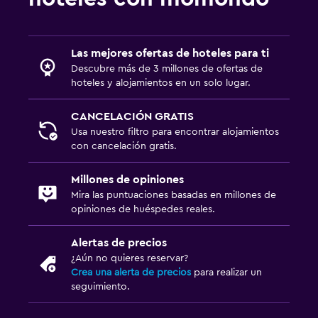
TV
Ideal para familias
Las mejores ofertas de hoteles para ti
Cuna/cama nido disponibles
Descubre más de 3 millones de ofertas de
hoteles y alojamientos en un solo lugar.
Buffet infantil
Carriolas
CANCELACIÓN GRATIS
Usa nuestro filtro para encontrar alojamientos
con cancelación gratis.
Estacionamiento y transporte
Estacionamiento gratuito
Millones de opiniones
Estacionamiento privado
Mira las puntuaciones basadas en millones de
opiniones de huéspedes reales.
Zona de trabajo
Alertas de precios
Fax/fotocopiadora
¿Aún no quieres reservar?
Crea una alerta de precios
para realizar un
Escritorio
seguimiento.