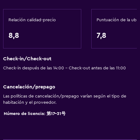
Aire acondicionado
Pijamas
Relación calidad-precio
Puntuación de la ubi
Papeleras
Acondicionador
8,8
7,8
Accesibilidad y adecuación
Check-in/Check-out
Accesibilidad
Check-in después de las 14:00 - Check-out antes de las 11:00
Ascensor
Ascensor disponible
Cancelación/prepago
Estacionamiento accesible
Las políticas de cancelación/prepago varían según el tipo de
Para no fumadores
habitación y el proveedor.
Almohada sin plumas
Número de licencia: 第17-31号
Inodoro con barras de apoyo
Plantas superiores accesibles por ascensor