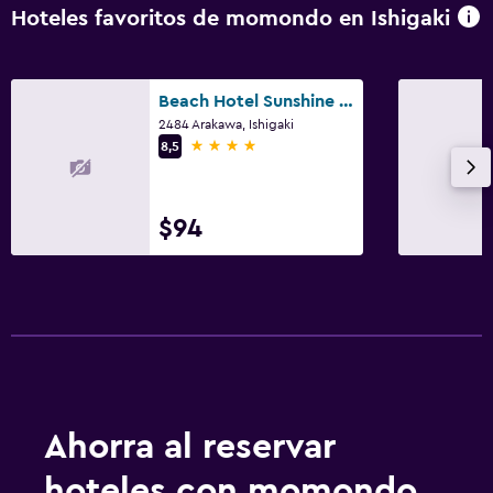
Hoteles favoritos de momondo en Ishigaki
Lavandería
Servicios de lavandería/tintorería
Plancha para pantalones
Beach Hotel Sunshine Ishigakijima
2484 Arakawa, Ishigaki
Tendedero
4 estrellas
8,5
Habitación
Cama plegable
$94
Enchufe cerca de la cama
Despertador
Perchero
Sistema de entretenimiento
TV de pantalla plana
Ahorra al reservar
Servicio de streaming
hoteles con momondo