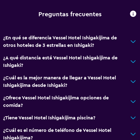
Áreas designadas para fumadores
Preguntas frecuentes
Baño
Ducha
¿En qué se diferencia Vessel Hotel Ishigakijima de
Tina de baño
otros hoteles de 3 estrellas en Ishigaki?
Bidé
¿A qué distancia está Vessel Hotel Ishigakijima de
Secador de pelo
Ishigaki?
Aseo
¿Cuál es la mejor manera de llegar a Vessel Hotel
Papel higiénico
Ishigakijima desde Ishigaki?
Cepillo de dientes
¿Ofrece Vessel Hotel Ishigakijima opciones de
Baño privado
comida?
General
¿Tiene Vessel Hotel Ishigakijima piscina?
Ventana
¿Cuál es el número de teléfono de Vessel Hotel
Vista al mar
Ishigakijima?