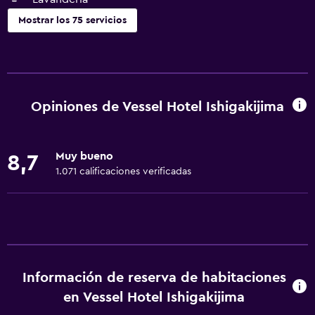
Mostrar los 75 servicios
Servicios básicos
Wifi gratis
Internet
Opiniones de Vessel Hotel Ishigakijima
Ropa de cama
Toallas
Muy bueno
8,7
Extinguidor
1.071 calificaciones verificadas
Artículos de aseo gratis
Champú
Alarma de humo
Calefacción
Información de reserva de habitaciones
Adaptador
en Vessel Hotel Ishigakijima
Gel de ducha