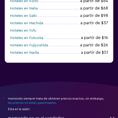
a partir de $64
Hoteles en Kioto
a partir de $68
Hoteles en Naha
a partir de $98
Hoteles en Saiki
a partir de $37
Hoteles en Machida
Hoteles en Yufu
a partir de $16
Hoteles en Fukuoka
a partir de $26
Hoteles en Fujiyoshida
a partir de $51
Hoteles en Narita
a partir de $20
Hoteles en Himeji
momondo siempre trata de obtener precios exactos, sin embargo,
*
los precios no están garantizados
.
Esta es la razón:
momondo no es el vendedor.