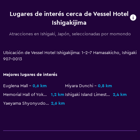
Salud y seguridad
Limpieza diaria
Lugares de interés cerca de Vessel Hotel
Cámaras CCTV en zonas comunes
Ishigakijima
Cámaras CCTV en el exterior
Atracciones en Ishigaki, Japón, seleccionadas por momondo
Detector de monóxido de carbono
Seguridad las 24 horas
Ubicación de Vessel Hotel Ishigakijima: 1-2-7 Hamasakicho, Ishigaki
907-0013
Servicios y facilidades
Mejores lugares de interés
Servicio de despertador
Euglena Mall
0,6 km
Miyara Dunchi
0,8 km
Caja fuerte
Memorial Hall of Yoko Gushiken
1,2 km
Ishigaki Island Limestone Cave
2,4 km
Personal de entretenimiento
Yaeyama Shyonyudo Doshokubutsuen Park
2,6 km
Acceso con tarjeta
Recepción 24 horas
Lavandería