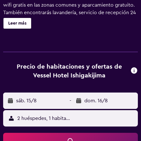
wifi gratis en las zonas comunes y aparcamiento gratuito.
También encontrarás lavandería, servicio de recepción 24
horas y una sala de ordenadores. Se ofrece un servicio de
Leer más
limpieza a petición. Vessel Hotel Ishigaki Island ofrece 126
alojamientos con zapatillas y secador de pelo. Las camas
están vestidas con edredón de plumas. Se ofrece una
televisión LED con canales digitales. Los baños están
equipados con ducha y bañera combinadas, bidé y
artículos de higiene personal gratuitos. Este hotel en Isla
Precio de habitaciones y ofertas de
Ishigaki ofrece acceso a Internet gratis por cable y wifi. La
Vessel Hotel Ishigakijima
velocidad del wifi es de 100 Mbps o más (para 1 o 2
personas, o hasta 6 dispositivos). Los servicios para las
personas de negocios incluyen escritorio y teléfono. Se
sáb. 15/8
-
dom. 16/8
ofrece servicio de limpieza a petición y es posible solicitar
tabla de planchar con plancha. Se pueden practicar las
actividades de ocio y esparcimiento que se indican más
2 huéspedes, 1 habitación
abajo en las instalaciones o cerca del alojamiento (es
posible que se aplique un recargo).