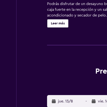
Podrás disfrutar de un desayuno b
caja fuerte en la recepción y un sa
acondicionado y secador de pelo. 
están equipados con ducha. Se ofre
Leer más
Pre
jue. 13/8
-
vie. 