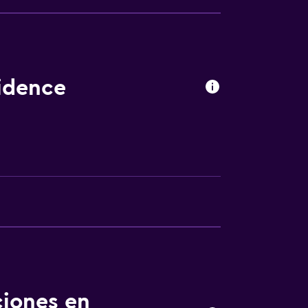
a noble
sidence
nto
ión
 consulta (pueden aplicar cargos extra)
ciones en