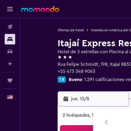
Vuelos
Ofertas de hotel
Hoteles en América del 
Alojamientos
Itajaí Express R
Autos
Hotel de 3 estrellas con Piscina al a
3 estrellas
Planifica con IA
Rua Felipe Schmidt, 198, Itajaí 883
+55 473 348 9063
Bueno
1.291 calificaciones ve
7,8
Trips
Español
jue. 13/8
-
2 huéspedes, 1 habitación