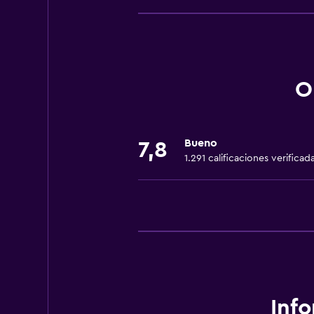
Wifi gratis
Dispositivo hotspot móvil
Wifi disponible en todas las instal
Internet
O
Ropa de cama
Toallas
Bueno
7,8
Extinguidor
1.291 calificaciones verificad
Alarma de humo
Aire acondicionado
Papeleras
Cocina
Microondas
Utensilios de cocina
Inf