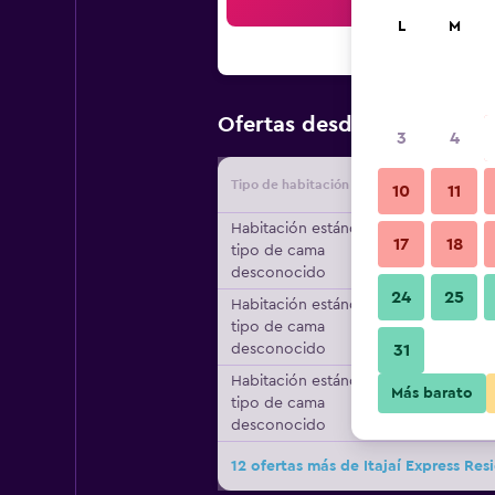
Bus
L
M
$28
Ofertas desde
/
Oferta má
3
4
Tipo de habitación
Proveedo
10
11
Habitación estándar,
17
18
tipo de cama
desconocido
24
25
Habitación estándar,
tipo de cama
desconocido
31
Habitación estándar,
Más barato
tipo de cama
desconocido
12 ofertas más de Itajaí Express Res