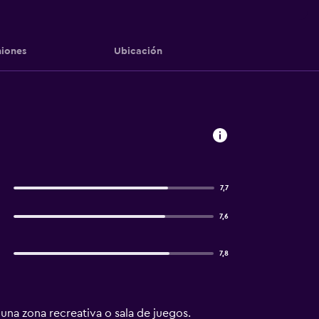
iones
Ubicación
7,7
7,6
7,8
una zona recreativa o sala de juegos.