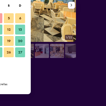
S
D
5
6
12
13
1/22
Sala de conferencia
19
20
26
27
rellas