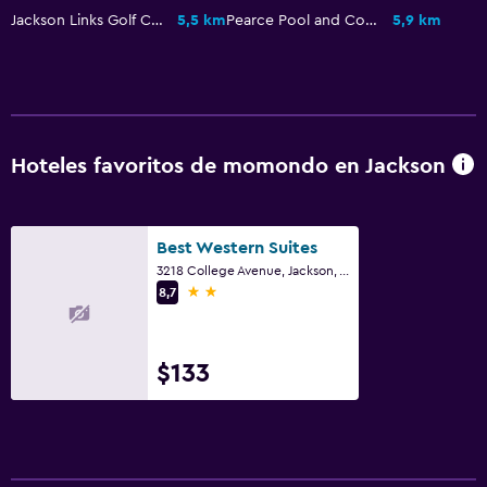
Aire libre
Jackson Links Golf Course
5,5 km
Pearce Pool and Community Center
5,9 km
Parrilla
Habitación
Despertador
Hoteles favoritos de momondo en Jackson
Zona de trabajo
Fax/fotocopiadora
Best Western Suites
3218 College Avenue, Jackson, AL
Gimnasio
2 estrellas
8,7
Gimnasio
$133