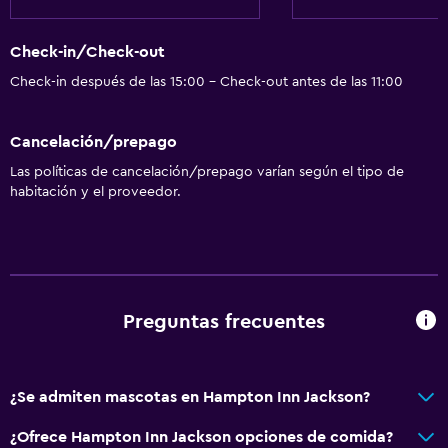
Comedor
Check-in/Check-out
Restaurante
Check-in después de las 15:00 - Check-out antes de las 11:00
Tetera/cafetera
Nevera
Cancelación/prepago
Cafetera
Las políticas de cancelación/prepago varían según el tipo de
habitación y el proveedor.
Microondas
Servicios básicos
Wifi gratis
Preguntas frecuentes
Wifi disponible en todas las instalaciones
Internet
Aire acondicionado
¿Se admiten mascotas en Hampton Inn Jackson?
Calefacción
¿Ofrece Hampton Inn Jackson opciones de comida?