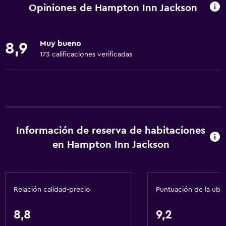
Centro de negocios
Opiniones de Hampton Inn Jackson
Check-out exprés
Caja fuerte
Muy bueno
8,9
Instalaciones para reuniones
173 calificaciones verificadas
Minimercado en las instalaciones
Recepción 24 horas
Accesibilidad y adecuación
Para no fumadores
Información de reserva de habitaciones
Mascotas permitidas bajo consulta (pueden aplicar cargos
en Hampton Inn Jackson
extra)
Accesibilidad
Ascensor
Relación calidad-precio
Puntuación de la ubi
Estacionamiento accesible
8,8
9,2
Áreas designadas para fumadores