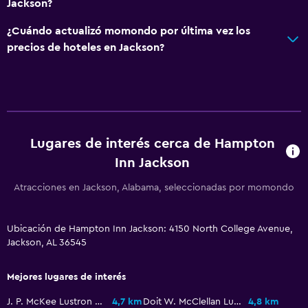
Jackson?
Piscina y spa
¿Cuándo actualizó momondo por última vez los
Bañera de hidromasaje
precios de hoteles en Jackson?
Piscina al aire libre
General
Habitaciones familiares
Lugares de interés cerca de Hampton
Teléfono
Inn Jackson
Atracciones en Jackson, Alabama, seleccionadas por momondo
Estacionamiento y transporte
Estacionamiento gratuito
Ubicación de Hampton Inn Jackson: 4150 North College Avenue,
Jackson, AL 36545
Baño
Secador de pelo
Mejores lugares de interés
J. P. McKee Lustron House
4,7 km
Doit W. McClellan Lustron House
4,8 km