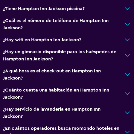
Sistema de entretenimiento
¿Tiene Hampton Inn Jackson piscina?
Radio
¿Cuál es el número de teléfono de Hampton Inn
TV de pantalla plana
Jackson?
TV
¿Hay wifi en Hampton Inn Jackson?
¿Hay un gimnasio disponible para los huéspedes de
Lavandería
Hampton Inn Jackson?
Lavandería
¿A qué hora es el check-out en Hampton Inn
Servicios de lavandería/tintorería
Jackson?
Plancha y tabla de planchar
¿Cuánto cuesta una habitación en Hampton Inn
Jackson?
Salud y seguridad
Limpieza diaria
¿Hay servicio de lavandería en Hampton Inn
Jackson?
Caja fuerte
Botiquín de primeros auxilios
¿En cuántos operadores busca momondo hoteles en