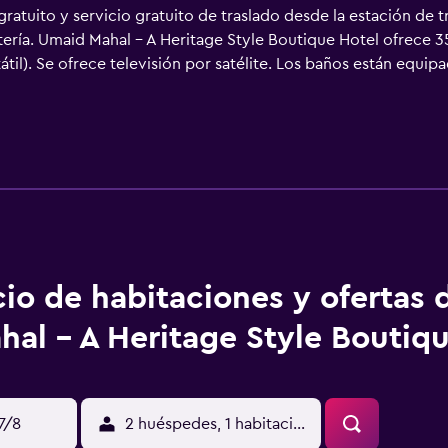
atuito y servicio gratuito de traslado desde la estación de t
etería. Umaid Mahal - A Heritage Style Boutique Hotel ofrece 
átil). Se ofrece televisión por satélite. Los baños están equi
tel en Jaipur ofrece acceso a Internet wifi gratis. Los servici
además de teléfono; se ofrecen llamadas locales gratuitas (pue
 y ventilador de techo. Es posible solicitar tabla de planchar
s. Los servicios de ocio y esparcimiento en este hotel incluye
iento que se indican más abajo en las instalaciones o cerca de
cio de habitaciones y ofertas
hal - A Heritage Style Boutiq
17/8
2 huéspedes, 1 habitación