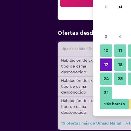
Bus
L
M
$29
Ofertas desde
/
Oferta má
3
4
Tipo de habitación
Proveedo
10
11
Habitación deluxe,
17
18
tipo de cama
desconocido
24
25
Habitación deluxe,
tipo de cama
desconocido
31
Habitación deluxe,
Más barato
tipo de cama
desconocido
15 ofertas más de Umaid Mahal - A 