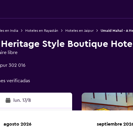
es en India
Hoteles en Rayastán
Hoteles en Jaipur
Umaid Mahal - A He
Heritage Style Boutique Hote
ire libre
ipur 302 016
nes verificadas
lun. 17/8
agosto 2026
septiembre 202