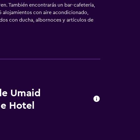
ren. También encontrarás un bar-cafetería,
35 alojamientos con aire acondicionado,
pados con ducha, albornoces y artículos de
os para las personas de negocios incluyen
den existir restricciones). Las habitaciones
 con plancha y secador de pelo. Se ofrece
n una piscina cubierta. Se pueden practicar
l alojamiento (es posible que se aplique un
 de Umaid
ue Hotel