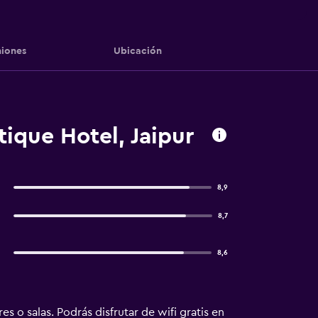
iones
Ubicación
ique Hotel, Jaipur
8,9
8,7
8,6
 o salas. Podrás disfrutar de wifi gratis en