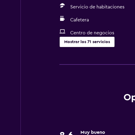
Servicio de habitaciones
Cafetera
Centro de negocios
Mostrar los 71 servicios
Servicios y facilidades
Salas de conferencia
Cajero automático/banco
Centro de negocios
Renta de autos
Op
Servicio de conserjería
Caja fuerte
Cambio de divisas
Muy bueno
Instalaciones para reuniones