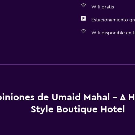
Wifi gratis
Estacionamiento gr
Wifi disponible en t
Servicios básicos
Wifi gratis
Wifi disponible en todas 
Internet
Ventilador
iniones de Umaid Mahal - A H
Extinguidor
Style Boutique Hotel
Artículos de aseo gratis
Alarma de humo
Calefacción