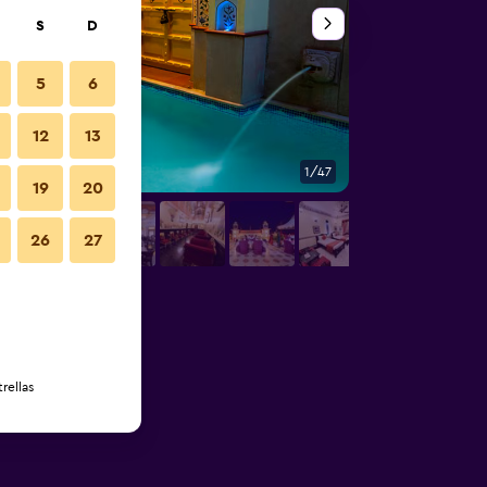
S
D
5
6
12
13
1/47
Restaurante
19
20
26
27
rellas