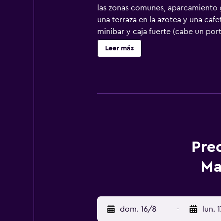
las zonas comunes, aparcamiento gr
una terraza en la azotea y una caf
minibar y caja fuerte (cabe un port
higiene personal gratuitos. Este ho
Leer más
escritorio y periódicos gratuitos, 
también incluyen cafetera y tetera
servicio de limpieza todos los día
las actividades de ocio y esparcim
recargo).
Pre
Ma
dom. 16/8
-
lun. 