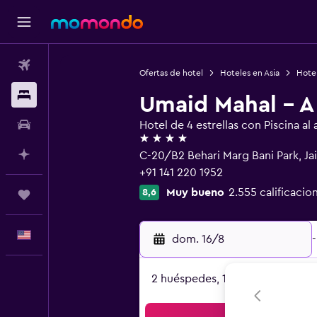
Vuelos
Ofertas de hotel
Hoteles en Asia
Hotel
Alojamientos
Umaid Mahal - A 
Autos
Hotel de 4 estrellas con Piscina al a
4 estrellas
Planifica con IA
C-20/B2 Behari Marg Bani Park, Ja
+91 141 220 1952
Muy bueno
2.555 calificacio
8,6
Trips
Español
dom. 16/8
-
2 huéspedes, 1 habitación