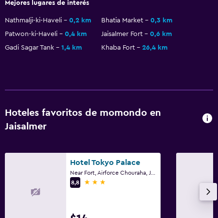
Mejores lugares de interés
Nathmalji-ki-Haveli
0,2 km
Bhatia Market
0,3 km
Patwon-ki-Haveli
0,4 km
Jaisalmer Fort
0,6 km
Gadi Sagar Tank
1,4 km
Khaba Fort
26,4 km
Hoteles favoritos de momondo en
Jaisalmer
Hotel Tokyo Palace
Near Fort, Airforce Chouraha, Jaisalmer
3 estrellas
8,8