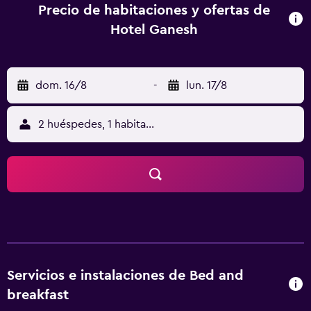
pueden disfrutar de un sabroso desayuno. Los lugares de
Precio de habitaciones y ofertas de
interés de Jaisalmer, como Nathmal Ji Ki Haveli y Patwon-
Hotel Ganesh
ki-Haveli, quedan a solo diez minutos caminando desde el
hotel. Asimismo, Jaisalmer Fort está a un paseo de veinte
minutos.
dom. 16/8
-
lun. 17/8
2 huéspedes, 1 habitación
Servicios e instalaciones de Bed and
breakfast