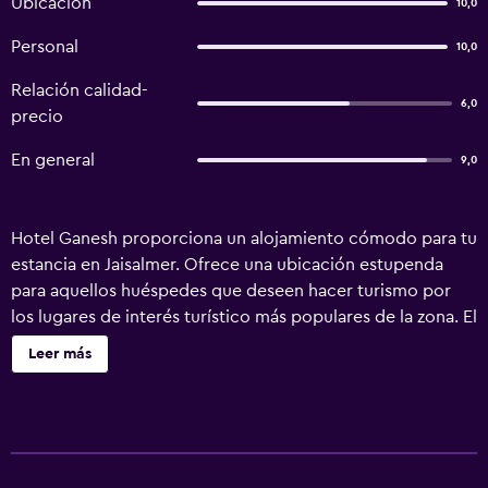
Ubicación
10,0
Personal
10,0
Relación calidad-
6,0
precio
En general
9,0
Hotel Ganesh proporciona un alojamiento cómodo para tu
estancia en Jaisalmer. Ofrece una ubicación estupenda
para aquellos huéspedes que deseen hacer turismo por
los lugares de interés turístico más populares de la zona. El
hotel pone a su disposición servicio de alquiler de coches
Leer más
y recepción 24 horas. En días soleados la terraza exterior
ofrece el entorno perfecto para relajarse. Hotel Ganesh
tiene 8 habitaciones y todas ellas disponen de una gran
variedad de instalaciones y servicios para que su estancia
sea cómoda. Todos los días los huéspedes del hotel