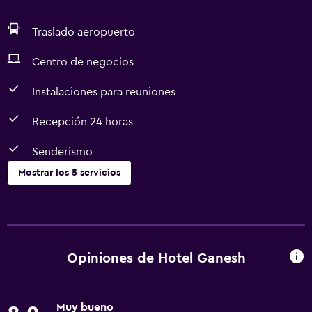
Traslado aeropuerto
Centro de negocios
Instalaciones para reuniones
Recepción 24 horas
Senderismo
Mostrar los 5 servicios
Servicios y facilidades
Centro de negocios
Instalaciones para reuniones
Opiniones de Hotel Ganesh
Recepción 24 horas
Muy bueno
Estacionamiento y transporte