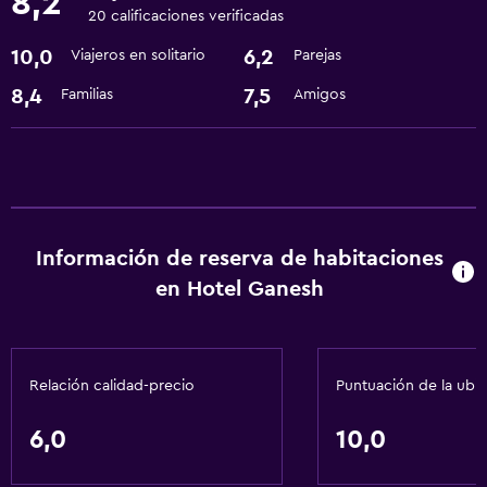
8,2
20 calificaciones verificadas
Traslado aeropuerto
10,0
6,2
Viajeros en solitario
Parejas
Actividades
8,4
7,5
Familias
Amigos
Senderismo
Información de reserva de habitaciones
en Hotel Ganesh
Relación calidad-precio
Puntuación de la ubi
6,0
10,0