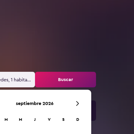
Buscar
des, 1 habitación
septiembre 2026
M
M
J
V
S
D