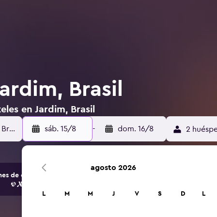
ardim, Brasil
les en Jardim, Brasil
sáb. 15/8
-
dom. 16/8
2 huéspe
agosto 2026
s de opciones de hoteles y alojamientos.
L
M
M
J
V
S
D
L