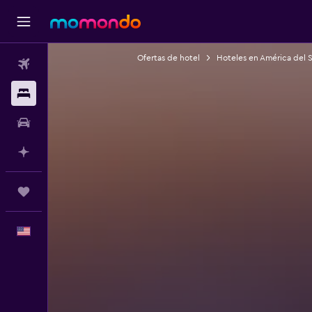
Ofertas de hotel
Hoteles en América del 
Vuelos
Alojamientos
Autos
Planifica con IA
Trips
Español