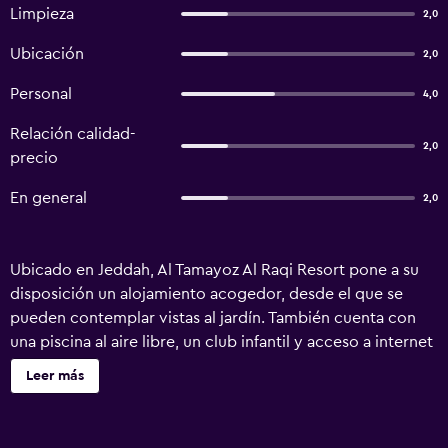
Limpieza
2,0
Ubicación
2,0
Personal
4,0
Relación calidad-
2,0
precio
En general
2,0
Ubicado en Jeddah, Al Tamayoz Al Raqi Resort pone a su
disposición un alojamiento acogedor, desde el que se
pueden contemplar vistas al jardín. También cuenta con
una piscina al aire libre, un club infantil y acceso a internet
gratuito en las zonas públicas. El resort alberga un centro
Leer más
de fitness con una piscina. Para la comodidad de las
familias, sean del tamaño que sean, hay habitaciones de
diferentes diseños y servicios para los más jóvenes,