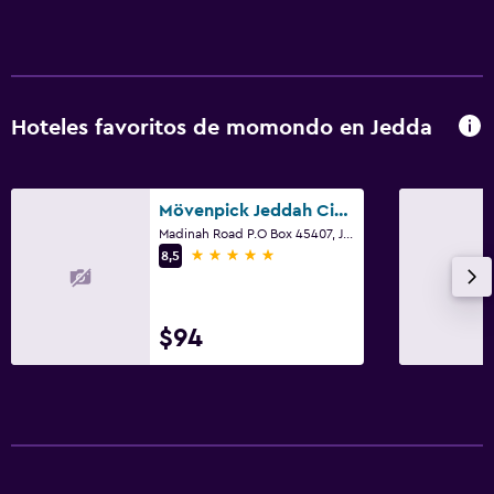
Hoteles favoritos de momondo en Jedda
Mövenpick Jeddah City Star
Madinah Road P.O Box 45407, Jedda
5 estrellas
8,5
$94