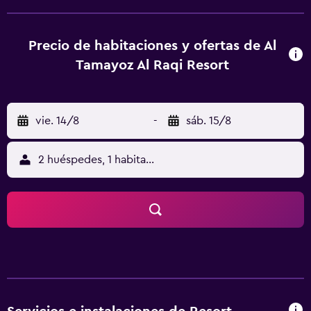
además de una piscina infantil y un parque infantil. Las
habitaciones tienen aire acondicionado y también
incluyen una nevera, una caja fuerte en la habitación y una
Precio de habitaciones y ofertas de Al
sala de estar en la habitación. Además, hay una selección
Tamayoz Al Raqi Resort
de habitaciones pensadas especialmente para familias. El
Aeropuerto del Rey Abdulaziz se encuentra a 35 minutos
Al Tamayoz Al Raqi Resort.
vie. 14/8
-
sáb. 15/8
2 huéspedes, 1 habitación