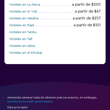
a partir de $200
Hoteles en La Meca
a partir de $67
Hoteles en Al ‘Ulá
a partir de $257
Hoteles en Medina
a partir de $101
Hoteles en Riad
Hoteles en Yanbu
Hoteles en Taif
Hoteles en Abha
Hoteles en Al Khobar
momondo siempre trata de obtener precios exactos, sin embargo,
*
los precios no están garantizados
.
Esta es la razón: