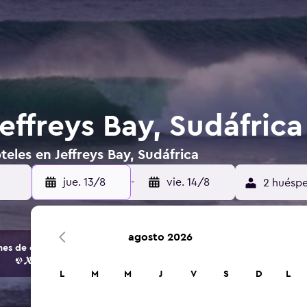
effreys Bay, Sudáfrica
teles en Jeffreys Bay, Sudáfrica
jue. 13/8
-
vie. 14/8
2 huéspe
agosto 2026
s de opciones de hoteles y alojamientos.
L
M
M
J
V
S
D
L