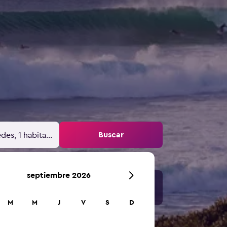
Buscar
des, 1 habitación
septiembre 2026
M
M
J
V
S
D