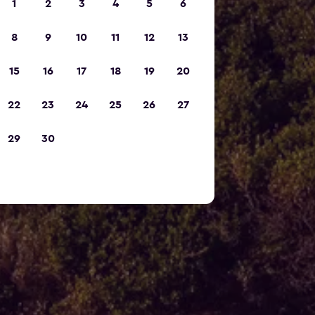
1
2
3
4
5
6
8
9
10
11
12
13
15
16
17
18
19
20
22
23
24
25
26
27
29
30