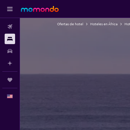
Ofertas de hotel
Hoteles en África
Hot
Vuelos
Alojamientos
Autos
Planifica con IA
Trips
Español