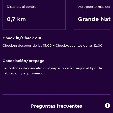
Distancia al centro
Aeropuerto más cer
Áreas designadas para fumadores
0,7 km
Grande Nata
Lavandería
Lavandería
Check-in/Check-out
General
Check-in después de las 15:00 - Check-out antes de las 12:00
Espacio de almacenamiento
Cancelación/prepago
Ideal para familias
Las políticas de cancelación/prepago varían según el tipo de
habitación y el proveedor.
Cuidado de niños o guardería
Preguntas frecuentes