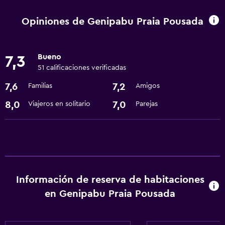
Aire acondicionado
Opiniones de Genipabu Praia Pousada
Internet
Bueno
7,3
Comedor
51 calificaciones verificadas
Restaurante
7,6
7,2
Familias
Amigos
Minibar
8,0
7,0
Viajeros en solitario
Parejas
Servicios y facilidades
Servicio de habitaciones
Recepción 24 horas
Información de reserva de habitaciones
Estacionamiento y transporte
en Genipabu Praia Pousada
Traslado aeropuerto
Accesibilidad y adecuación