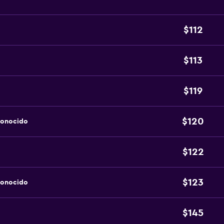
$112
$113
$119
$120
conocido
$122
$123
conocido
$145