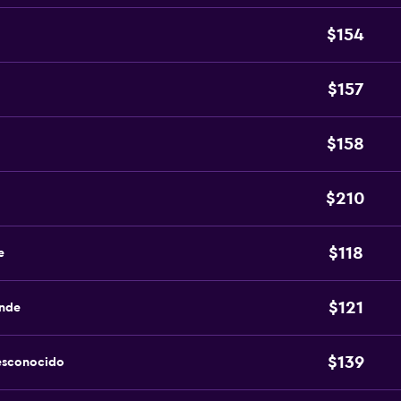
$154
$157
$158
$210
$118
e
$121
ande
$139
esconocido