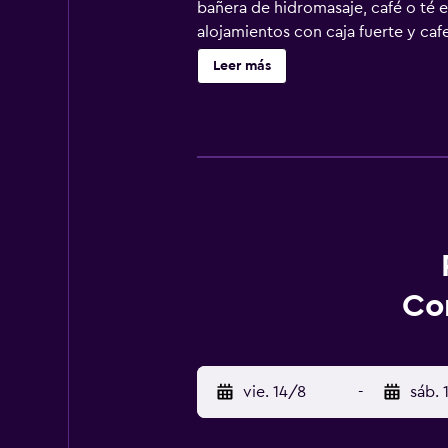
bañera de hidromasaje, café o té e
alojamientos con caja fuerte y caf
huéspedes pueden utilizar los sigu
Leer más
ducha, artículos de higiene perso
Internet gratis (por cable y wifi).
además de teléfono; se ofrecen llam
alojamiento hay piscina cubierta 
Com
vie. 14/8
-
sáb. 