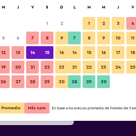
car
M
J
V
S
D
L
M
M
J
V
1
2
1
2
3
4
ás barata de precio por noche
5
6
7
8
9
7
8
9
10
11
Lobby
r
Total noche
12
13
14
15
16
14
15
16
17
18
19
20
21
22
23
21
22
23
24
25
$108
Ver oferta
Fotos
26
27
28
29
30
28
29
30
$112
Ver oferta
$113
Ver oferta
Promedio
Más caro
En base a los precios promedio de hoteles de 3 est
tes Jerome - Twin Falls