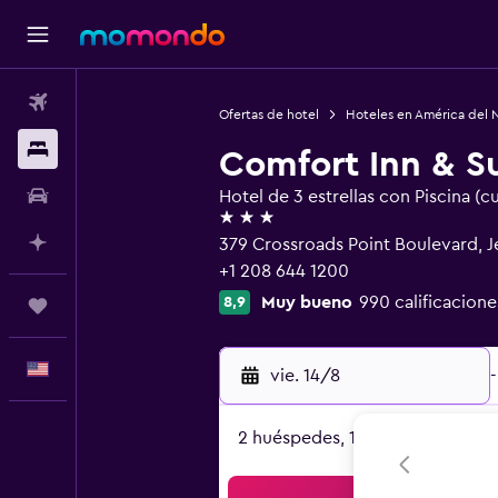
Vuelos
Ofertas de hotel
Hoteles en América del 
Alojamientos
Comfort Inn & Su
Autos
Hotel de 3 estrellas con Piscina (c
3 estrellas
Planifica con IA
379 Crossroads Point Boulevard, 
+1 208 644 1200
Muy bueno
990 calificacione
8,9
Trips
Español
vie. 14/8
-
2 huéspedes, 1 habitación