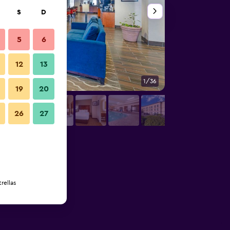
S
D
5
6
12
13
1/36
Habitación
19
20
26
27
rellas