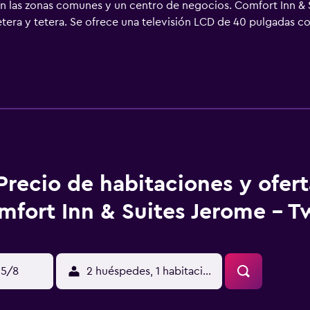
n las zonas comunes y un centro de negocios. Comfort Inn & S
etera y tetera. Se ofrece una televisión LCD de 40 pulgadas co
ientes servicios disponibles en las habitaciones: frigorífico
nal gratuitos y secador de pelo. Los huéspedes pueden navega
 Los servicios para las personas de negocios incluyen escritori
adas locales gratuitas (pueden existir restricciones). Se ofrec
y bañera de hidromasaje. Otros servicios de ocio y esparcimie
Precio de habitaciones y ofer
fort Inn & Suites Jerome - Tw
15/8
2 huéspedes, 1 habitación