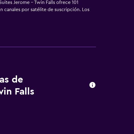
uites Jerome - Twin Falls ofrece 101
n canales por satélite de suscripción. Los
 y microondas. Los baños están equipados con
r por la web gracias a nuestro acceso a
o y periódicos gratuitos entre semana,
e servicio de limpieza todos los días. En el
nto incluyen gimnasio.
tas de
in Falls