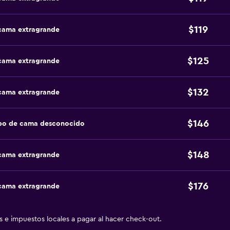
$119
 cama extragrande
$125
 cama extragrande
$132
 cama extragrande
$146
ipo de cama desconocido
$148
 cama extragrande
$176
 cama extragrande
as e impuestos locales a pagar al hacer check-out.