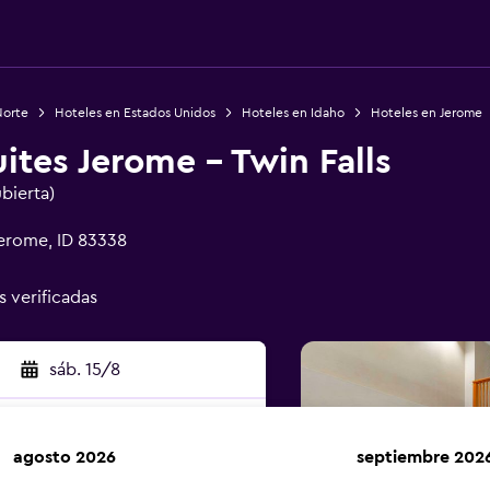
Norte
Hoteles en Estados Unidos
Hoteles en Idaho
Hoteles en Jerome
ites Jerome - Twin Falls
ubierta)
Jerome, ID 83338
s verificadas
sáb. 15/8
agosto 2026
septiembre 202