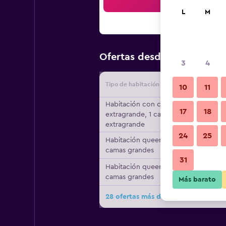
Bus
L
M
$108
Ofertas desde
/
Oferta m
3
4
Tipo de habitación
Proveedo
10
11
Habitación con cama
17
18
extragrande, 1 cama
extragrande
24
25
Habitación queen, 2
camas grandes
31
Habitación queen, 2
camas grandes
Más barato
28 ofertas más de Comfort Inn & Sui