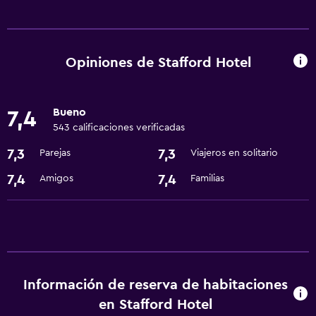
Servicios y facilidades
Cambio de divisas
Servicio de habitaciones
Opiniones de Stafford Hotel
Recepción 24 horas
Bueno
7,4
Accesibilidad y adecuación
543 calificaciones verificadas
Ascensor
7,3
7,3
Parejas
Viajeros en solitario
Lavandería
7,4
7,4
Amigos
Familias
Lavandería
Comedor
Restaurante
Información de reserva de habitaciones
Salud y seguridad
en Stafford Hotel