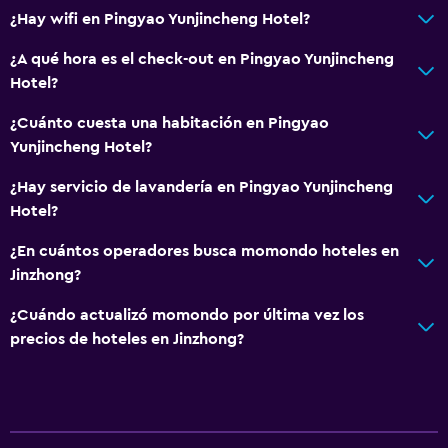
¿Hay wifi en Pingyao Yunjincheng Hotel?
Mesa de comedor
¿A qué hora es el check-out en Pingyao Yunjincheng
Hotel?
Accesibilidad y adecuación
Para no fumadores
¿Cuánto cuesta una habitación en Pingyao
Yunjincheng Hotel?
Unidad ubicada en la planta baja
Mascotas permitidas bajo consulta (pueden aplicar cargos
¿Hay servicio de lavandería en Pingyao Yunjincheng
extra)
Hotel?
¿En cuántos operadores busca momondo hoteles en
Estacionamiento y transporte
Jinzhong?
Estacionamiento
¿Cuándo actualizó momondo por última vez los
Traslado aeropuerto
precios de hoteles en Jinzhong?
Aire libre
Terraza
Terraza/patio