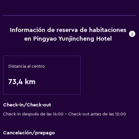
Baño
Secador de pelo
Aseo
Información de reserva de habitaciones
Papel higiénico
en Pingyao Yunjincheng Hotel
Ducha
Albornoz
Baño privado
Distancia al centro
73,4 km
Servicios y facilidades
Centro de negocios
Servicio de despertador
Check-in/Check-out
Caja fuerte
Check-in después de las 14:00 - Check-out antes de las 12:00
Instalaciones para reuniones
Cancelación/prepago
Servicio de habitaciones