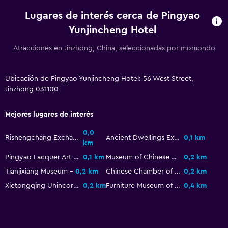
Lugares de interés cerca de Pingyao
Lavandería
Yunjincheng Hotel
Lavandería
Atracciones en Jinzhong, China, seleccionadas por momondo
Servicios de lavandería/tintorería
Ubicación de Pingyao Yunjincheng Hotel: 56 West Street,
Habitación
Jinzhong 031100
Perchero
Mejores lugares de interés
Armario o clóset
0,0
Rishengchang Exchange Shop
Ancient Dwellings Expo Garden
0,1 km
km
General
Pingyao Lacquer Art Museums
0,1 km
Museum of Chinese Weishengchang Ancient Bank
0,2 km
Pantuflas
Tianjixiang Museum
0,2 km
Chinese Chamber of Commerce Museum
0,2 km
Vista al patio interior
Xietongqing Unincorporated Bank Museum
0,2 km
Furniture Museum of the Shaanxi Rich
0,4 km
Zona de trabajo
Escritorio