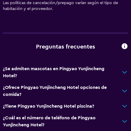
Las políticas de cancelación/prepago varían según el tipo de
Recepción 24 horas
habitación y el proveedor.
Servicios básicos
Wifi gratis
Ropa de cama
Preguntas frecuentes
Toallas
Aire acondicionado
Artículos de aseo gratis
¿Se admiten mascotas en Pingyao Yunjincheng
Hotel?
Calefacción
¿Ofrece Pingyao Yunjincheng Hotel opciones de
Comedor
comida?
Tetera eléctrica
¿Tiene Pingyao Yunjincheng Hotel piscina?
Restaurante
¿Cuál es el número de teléfono de Pingyao
Tetera/cafetera
Yunjincheng Hotel?
Comedor