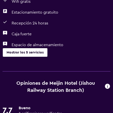
Wifi gratis
Estacionamiento gratuito
Recepción 24 horas
Caja fuerte
Espacio de almacenamiento
Mostrar los 5 servicios
Estacionamiento y transporte
Estacionamiento gratuito
Opiniones de Meijin Hotel (Jishou
General
Railway Station Branch)
Espacio de almacenamiento
Bueno
Salud y seguridad
7,7