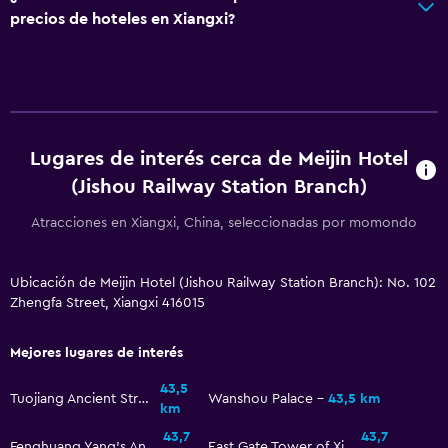
precios de hoteles en Xiangxi?
Lugares de interés cerca de Meijin Hotel
(Jishou Railway Station Branch)
Atracciones en Xiangxi, China, seleccionadas por momondo
Ubicación de Meijin Hotel (Jishou Railway Station Branch): No. 102
Zhengfa Street, Xiangxi 416015
Mejores lugares de interés
43,5
Tuojiang Ancient Street
Wanshou Palace
43,5 km
km
43,7
43,7
Fenghuang Yang's Ancestral Hall
East Gate Tower of Xiangxi