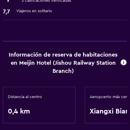
3 calificaciones verificadas
Caja fuerte
7,7
Viajeros en solitario
Servicios y facilidades
Recepción 24 horas
Servicios básicos
Información de reserva de habitaciones
Wifi gratis
en Meijin Hotel (Jishou Railway Station
Branch)
Distancia al centro
Aeropuerto más cer
0,4 km
Xiangxi Bia