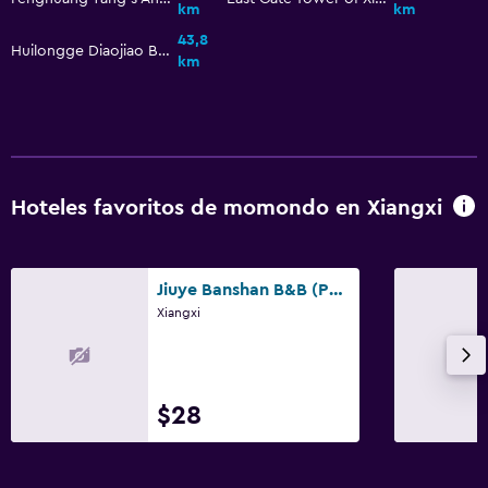
km
km
43,8
Huilongge Diaojiao Building
km
Hoteles favoritos de momondo en Xiangxi
Jiuye Banshan B&B (Phoenix Ancient Town Store)
Xiangxi
$28