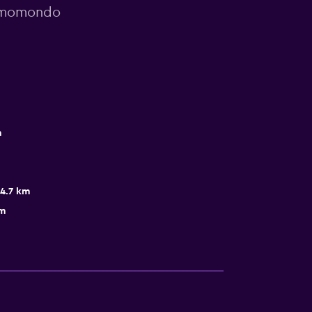
r momondo
m
14.7 km
km