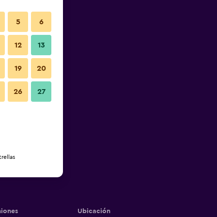
5
6
12
13
19
20
26
27
rellas
iones
Ubicación