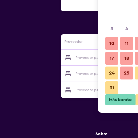
3
4
Proveedor
10
11
Proveedor para Jiujiang Futai 118 Ho
17
18
24
25
Proveedor para Jiujiang Futai 118 Ho
31
Proveedor para Jiujiang Futai 118 Ho
Más barato
Sobre