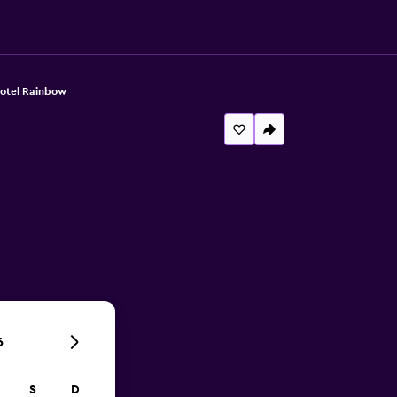
 Hotel Rainbow
6
S
D