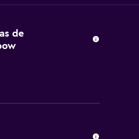
tas de
nbow