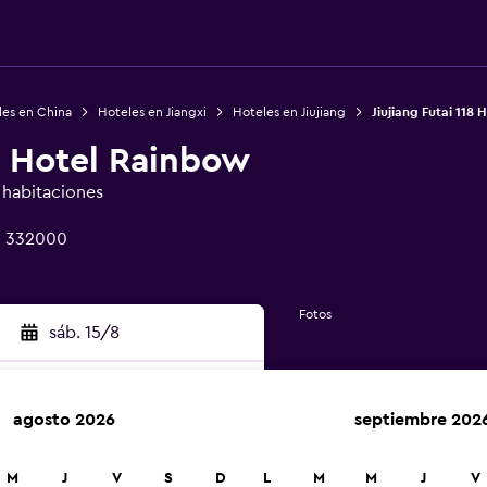
les en China
Hoteles en Jiangxi
Hoteles en Jiujiang
Jiujiang Futai 118
18 Hotel Rainbow
e habitaciones
g 332000
Fotos
sáb. 15/8
agosto 2026
septiembre 202
car
M
J
V
S
D
L
M
M
J
V