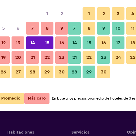
1
2
1
2
3
4
5
6
7
8
9
7
8
9
10
11
12
13
14
15
16
14
15
16
17
18
Ver precios
tel Rainbow
19
20
21
22
23
21
22
23
24
25
26
27
28
29
30
28
29
30
Ver precios
tel Rainbow
Ver precios
tel Rainbow
Promedio
Más caro
En base a los precios promedio de hoteles de 3 est
Habitaciones
Servicios
Opin