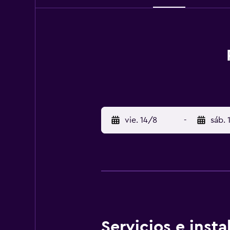
vie. 14/8
-
sáb. 
Servicios e inst