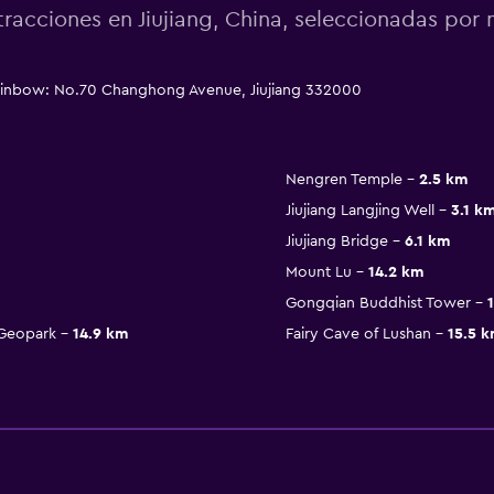
tracciones en Jiujiang, China, seleccionadas po
 Rainbow: No.70 Changhong Avenue, Jiujiang 332000
Nengren Temple
2.5 km
Jiujiang Langjing Well
3.1 k
Jiujiang Bridge
6.1 km
Mount Lu
14.2 km
Gongqian Buddhist Tower
 Geopark
14.9 km
Fairy Cave of Lushan
15.5 