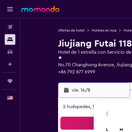
Vuelos
Ofertas de hotel
Hoteles en Asia
Hote
Alojamientos
Jiujiang Futai 1
Autos
Hotel de 1 estrella con Servicio d
1 estrella
Planifica con IA
No.70 Changhong Avenue, Jiujian
+86 792 877 6999
Trips
vie. 14/8
-
Español
2 huéspedes, 1 habitación
Bus
L
M