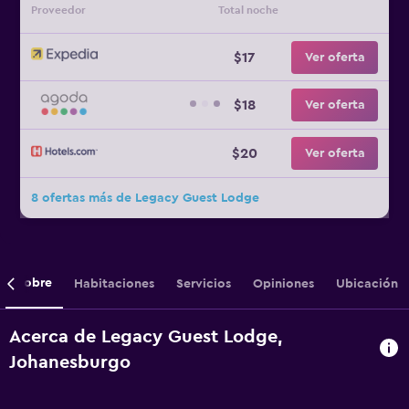
Proveedor
Total noche
$17
Ver oferta
$18
Ver oferta
$20
Ver oferta
8 ofertas más de Legacy Guest Lodge
Sobre
Habitaciones
Servicios
Opiniones
Ubicación
Acerca de Legacy Guest Lodge,
Johanesburgo