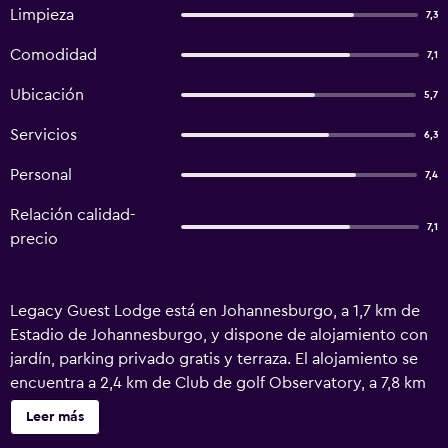
Limpieza
7,3
Comodidad
7,1
Ubicación
5,7
Servicios
6,3
Personal
7,4
Relación calidad-
7,1
precio
Legacy Guest Lodge está en Johannesburgo, a 1,7 km de
Estadio de Johannesburgo, y dispone de alojamiento con
jardín, parking privado gratis y terraza. El alojamiento se
encuentra a 2,4 km de Club de golf Observatory, a 7,8 km
de Club de golf Parkview y a 11 km de Casino Gold Reef
Leer más
City. El alojamiento ofrece recepción 24 horas, traslado