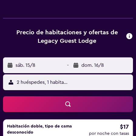
para ir o volver del aeropuerto, servicio de habitaciones y
wifi gratis en todo el alojamiento. Cada habitación cuenta
con baño privado, y algunas tienen vistas a la ciudad.
Museo del Apartheid está a 11 km del alojamiento, y Parque
de atracciones Gold Reef City está a 11 km. El aeropuerto
Precio de habitaciones y ofertas de
(Aeropuerto internacional OR Tambo) está a 21 km.
Legacy Guest Lodge
sáb. 15/8
-
dom. 16/8
2 huéspedes, 1 habitación
$17
Habitación doble, tipo de cama
desconocido
por noche con tasas