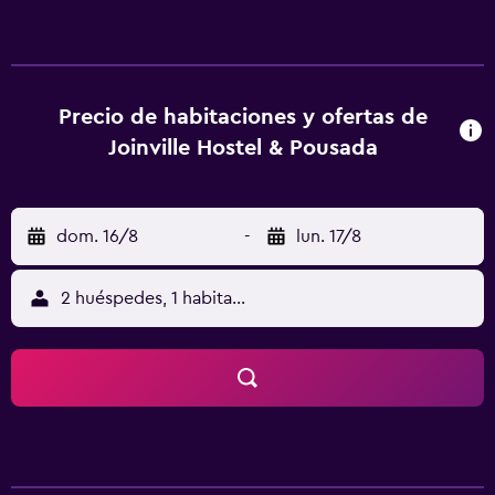
ducha y secador de pelo. Servicios Con alquiler de
bicicletas y muchas otras instalaciones recreativas a tu
disposición, no te quedará ni un minuto libre. Tienes
también un jardín donde sentarte a contemplar el paisaje.
Este hostel de estilo colonial ofrece, además, acceso a
Precio de habitaciones y ofertas de
internet por wifi gratuito, una sala de estar compartida y
Joinville Hostel & Pousada
asistencia turística y para la compra de entradas. Serivicos
de negocios y otros Tendrás servicio de
tintorería/lavandería, personal multilingüe y resguardo de
dom. 16/8
-
lun. 17/8
equipaje a tu disposición. Por un cargo menor, podrás
aprovechar distintos beneficios, como traslado al
aeropuerto (ida y vuelta) con cargo y estacionamiento
2 huéspedes, 1 habitación
gratis. Ubicación del establecimiento Con una ubicación
céntrica en Joinville, Joinville Hostel & Pousada se
encuentra a 15 minutos a pie de Fundación Cultural de
Joinville y Parque Zoobotánico de Joinville. Hospédate en
este hostel y estarás a 2,1 km de Museo Nacional de
Inmigración y Colonización, así como a 2,5 km de Via
Gastronomica. Para Comer En Joinville Hostel & Pousada