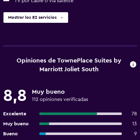
TV por cable o vía satélite
Mostrar los 82 servicios
Opiniones de TownePlace Suites by
Marriott Joliet South
8,8
Muy bueno
112 opiniones verificadas
Excelente
78
Muy bueno
13
Bueno
9