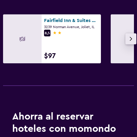
Fairfield Inn & Suites by Marriott Joliet North
3239 Norman Avenue, Joliet, IL
2 estrellas
8,5
$97
Ahorra al reservar
hoteles con momondo