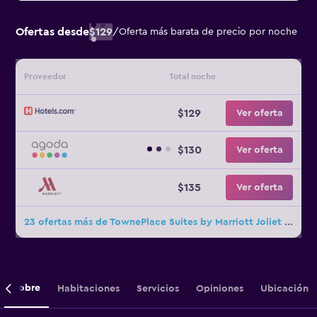
Ofertas desde
$129
/
Oferta más barata de precio por noche
Proveedor
Total noche
$129
Ver oferta
$130
Ver oferta
$135
Ver oferta
23 ofertas más de TownePlace Suites by Marriott Joliet South
Sobre
Habitaciones
Servicios
Opiniones
Ubicación