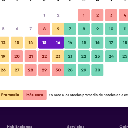
M
J
V
S
D
L
M
M
J
V
1
2
1
2
3
4
5
6
7
8
9
7
8
9
10
11
12
13
14
15
16
14
15
16
17
18
ang Road
Ver precios
19
20
21
22
23
21
22
23
24
25
ang Road
26
27
28
29
30
28
29
30
Ver precios
ang Road
Ver precios
Promedio
Más caro
En base a los precios promedio de hoteles de 3 est
Habitaciones
Servicios
Opin