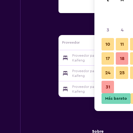
L
M
3
4
Proveedor
10
11
Proveedor para Hanting Express Dali
17
18
Kaifeng
Proveedor para Hanting Express Dali
24
25
Kaifeng
31
Proveedor para Hanting Express Dali
Kaifeng
Más barato
Sobre