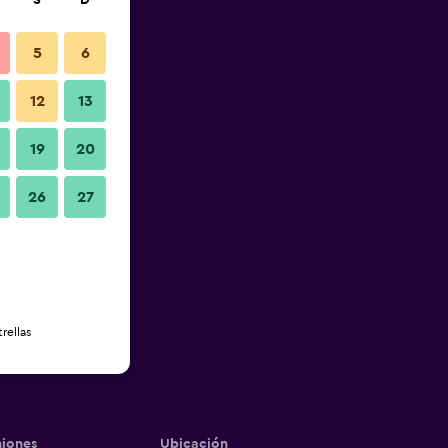
S
D
5
6
12
13
19
20
26
27
rellas
iones
Ubicación