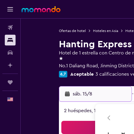
Vuelos
Ofertas de hotel
Hoteles en Asia
Hote
Alojamientos
Hanting Express
Autos
Hotel de 1 estrella con Centro de
1 estrella
Planifica con IA
No.1 Daliang Road, Jinming District
Aceptable
3 calificaciones v
6,7
Trips
sáb. 15/8
-
Español
2 huéspedes, 1 habitación
Bus