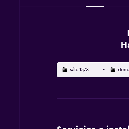
H
sáb. 15/8
-
dom.