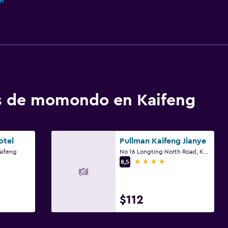
m
os de momondo en Kaifeng
otel
Pullman Kaifeng Jianye
aifeng
No 16 Longting North Road, Kaifeng
4 estrellas
8,5
$112