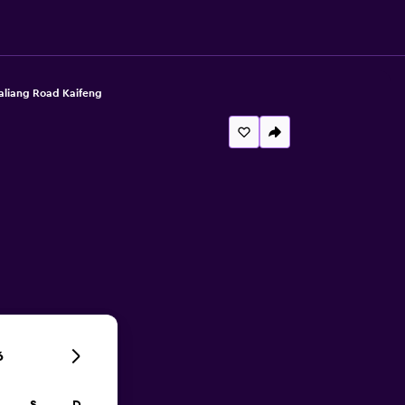
aliang Road Kaifeng
6