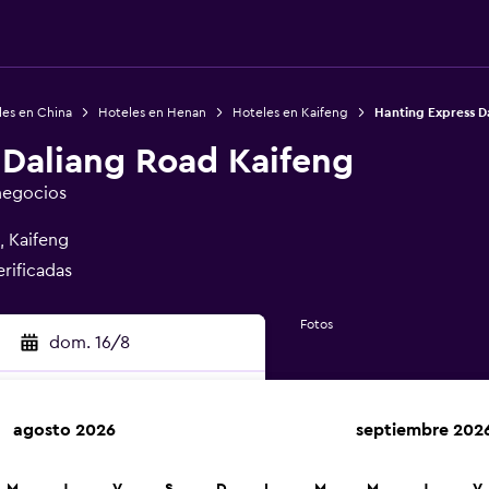
les en China
Hoteles en Henan
Hoteles en Kaifeng
Hanting Express D
 Daliang Road Kaifeng
 negocios
, Kaifeng
erificadas
Fotos
dom. 16/8
agosto 2026
septiembre 202
car