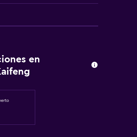
ciones en
Kaifeng
uerto