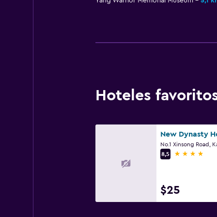
Yang Warrior Memorial Museum
5,1 k
Hoteles favorit
New Dynasty H
No.1 Xinsong Road, K
4 estrellas
8,5
$25