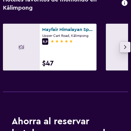
Kālimpong
Mayfair Himalayan Spa Resort
Upper Cart Road, Kālimpong
5 estrellas
8,9
$47
Ahorra al reservar