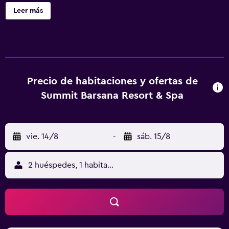
centro de negocios. Summit Barsana Resort & Spa ofrece
Leer más
19 alojamientos con caja fuerte (cabe un portátil) y caja
fuerte. Estos alojamientos ofrecen una zona de estar
separada. Las camas están vestidas con ropa de cama de
alta calidad. Se ofrece una televisión de pantalla plana con
canales por cable de suscripción. Los baños están
equipados con ducha, zapatillas, artículos de higiene
Precio de habitaciones y ofertas de
personal gratuitos y secador de pelo. Los huéspedes
Summit Barsana Resort & Spa
pueden navegar por la web gracias a nuestro acceso a
Internet gratis (por cable y wifi). Entre las comodidades
especialmente pensadas para las personas en viaje de
vie. 14/8
-
sáb. 15/8
negocios se incluyen escritorio, periódicos gratuitos y
teléfono. Se ofrece servicio de limpieza todos los días y es
posible solicitar tabla de planchar con plancha. Los
2 huéspedes, 1 habitación
servicios de ocio y esparcimiento en este hotel incluyen
gimnasio. Se pueden practicar las actividades de ocio y
esparcimiento que se indican más abajo en las
instalaciones o cerca del alojamiento (es posible que se
aplique un recargo).