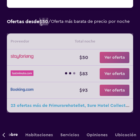
Ofertas desde
$50
/
Oferta más barata de precio por noche
Proveedor
Total noche
$50
Ver oferta
$83
Ver oferta
$93
Ver oferta
23 ofertas más de Frimurarehotellet, Sure Hotel Collection by Best Western
Sobre
Habitaciones
Servicios
Opiniones
Ubicación