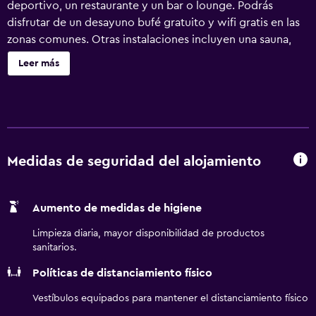
deportivo, un restaurante y un bar o lounge. Podrás
disfrutar de un desayuno bufé gratuito y wifi gratis en las
zonas comunes. Otras instalaciones incluyen una sauna,
café o té en las zonas comunes y una zona para
Leer más
conferencias. Frimurarehotellet, Sure Hotel Collection by
Best Western ofrece 36 alojamientos con caja fuerte y
secador de pelo. Estos alojamientos con mobiliario y
decoración diferentes disponen de escritorio. Se ofrece
televisión digitales. Los baños están equipados con bañera
o ducha. Los huéspedes pueden navegar por la web
Medidas de seguridad del alojamiento
gracias a nuestro acceso a Internet wifi gratis. Es posible
solicitar juegos de cama hipoalergénicos y tabla de
Aumento de medidas de higiene
planchar con plancha. Se ofrece servicio de limpieza
todos los días. Los servicios de ocio y esparcimiento en
Limpieza diaria, mayor disponibilidad de productos
este hotel incluyen sauna. Se pueden practicar las
sanitarios.
actividades de ocio y esparcimiento que se indican más
Políticas de distanciamiento físico
abajo en las instalaciones o cerca del alojamiento (es
posible que se aplique un recargo).
Vestíbulos equipados para mantener el distanciamiento físico