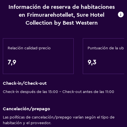
Internet
Información de reserva de habitaciones
en Frimurarehotellet, Sure Hotel
Extinguidor
Collection by Best Western
Alarma de humo
Calefacción
Relación calidad-precio
Puntuación de la ubi
Accesibilidad y adecuación
Habitación hipoalergénica
7,9
9,3
Para no fumadores
Mascotas permitidas bajo consulta (pueden aplicar cargos
extra)
Check-in/Check-out
Check-in después de las 15:00 - Check-out antes de las 11:00
Ascensor
Hipoalergénico
Cancelación/prepago
Comedor
Las políticas de cancelación/prepago varían según el tipo de
habitación y el proveedor.
Restaurante