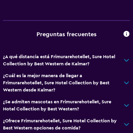
Bar/lounge
Desayuno en la habitación
La comida se puede entregar en el alojamiento
Preguntas frecuentes
Ideal para familias
Comidas para niños
¿A qué distancia está Frimurarehotellet, Sure Hotel
Buffet infantil
Collection by Best Western de Kalmar?
Cuna/cama nido disponibles
¿Cuál es la mejor manera de llegar a
Frimurarehotellet, Sure Hotel Collection by Best
Lavandería
Western desde Kalmar?
Lavandería
¿Se admiten mascotas en Frimurarehotellet, Sure
Servicio de planchado
Hotel Collection by Best Western?
¿Ofrece Frimurarehotellet, Sure Hotel Collection by
Zona de trabajo
Best Western opciones de comida?