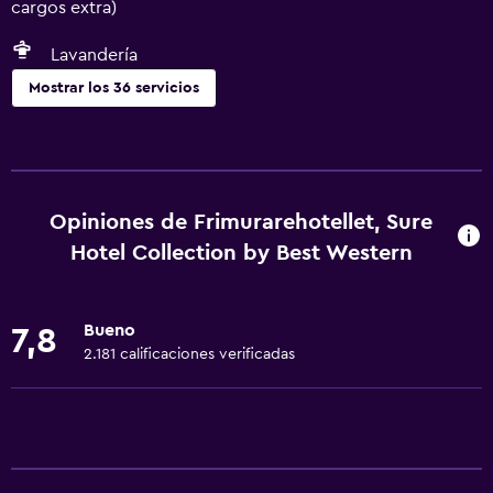
cargos extra)
Lavandería
Mostrar los 36 servicios
Servicios y facilidades
Salas de conferencia
Servicio de despertador
Opiniones de Frimurarehotellet, Sure
Check-out exprés
Hotel Collection by Best Western
Instalaciones para reuniones
Servicio de habitaciones
Bueno
7,8
Check-in/check-out privado
2.181 calificaciones verificadas
Servicios básicos
Wifi gratis
Wifi disponible en todas las instalaciones