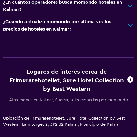
Acceso a la playa
¿En cuántos operadores busca momondo hoteles en
Kalmar?
Gimnasio
¿Cuándo actualizó momondo por última vez los
Gimnasio
precios de hoteles en Kalmar?
Spa
Sauna
Lugares de interés cerca de
Frimurarehotellet, Sure Hotel Collection
by Best Western
Atracciones en Kalmar, Suecia, seleccionadas por momondo
Ubicación de Frimurarehotellet, Sure Hotel Collection by Best
Western: Larmtorget 2, 392 32 Kalmar, Municipio de Kalmar