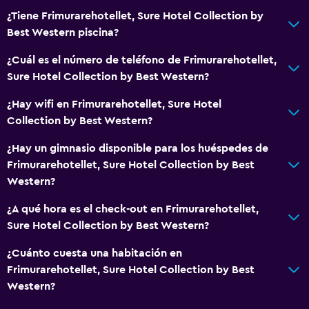
Fax/fotocopiadora
¿Tiene Frimurarehotellet, Sure Hotel Collection by
Escritorio
Best Western piscina?
¿Cuál es el número de teléfono de Frimurarehotellet,
General
Sure Hotel Collection by Best Western?
Habitaciones familiares
¿Hay wifi en Frimurarehotellet, Sure Hotel
Espacio de almacenamiento
Collection by Best Western?
Salud y seguridad
¿Hay un gimnasio disponible para los huéspedes de
Frimurarehotellet, Sure Hotel Collection by Best
Limpieza diaria
Western?
Botiquín de primeros auxilios
¿A qué hora es el check-out en Frimurarehotellet,
Sure Hotel Collection by Best Western?
Baño
Secador de pelo
¿Cuánto cuesta una habitación en
Frimurarehotellet, Sure Hotel Collection by Best
Western?
Actividades