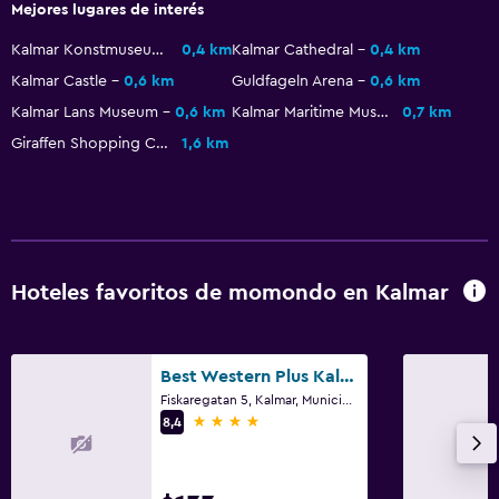
Mejores lugares de interés
Kalmar Konstmuseum
0,4 km
Kalmar Cathedral
0,4 km
Kalmar Castle
0,6 km
Guldfageln Arena
0,6 km
Kalmar Lans Museum
0,6 km
Kalmar Maritime Museum
0,7 km
Giraffen Shopping Center
1,6 km
Hoteles favoritos de momondo en Kalmar
Best Western Plus Kalmarsund Hotell
Fiskaregatan 5, Kalmar, Municipio de Kalmar
4 estrellas
8,4