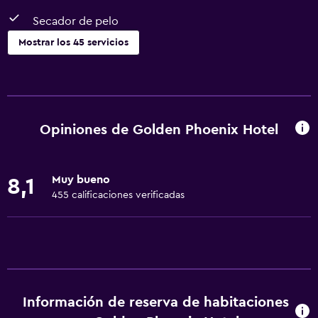
Secador de pelo
Mostrar los 45 servicios
Servicios básicos
Wifi gratis
Wifi disponible en todas las instalaciones
Opiniones de Golden Phoenix Hotel
Internet
Ropa de cama
Muy bueno
8,1
Toallas
455 calificaciones verificadas
Extinguidor
Aire acondicionado
Alarma de humo
Papeleras
Información de reserva de habitaciones