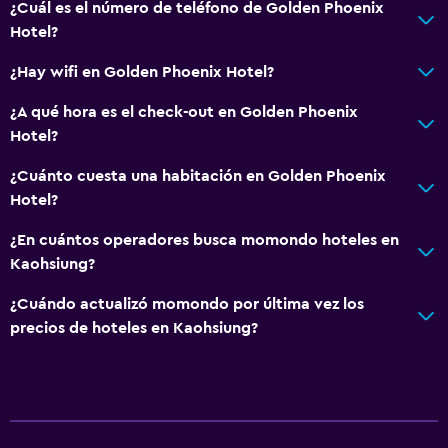
Botella de agua
¿Cuál es el número de teléfono de Golden Phoenix
Hotel?
Recepción 24 horas
Acceso con tarjeta
¿Hay wifi en Golden Phoenix Hotel?
¿A qué hora es el check-out en Golden Phoenix
Sistema de entretenimiento
Hotel?
TV por cable o vía satélite
¿Cuánto cuesta una habitación en Golden Phoenix
TV de pantalla plana
Hotel?
TV
¿En cuántos operadores busca momondo hoteles en
Kaohsiung?
Comedor
¿Cuándo actualizó momondo por última vez los
Tetera eléctrica
precios de hoteles en Kaohsiung?
Restaurante
Nevera
Salud y seguridad