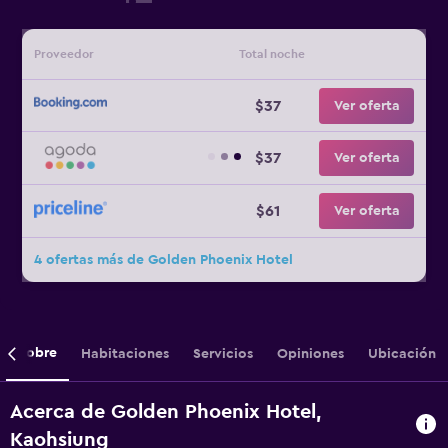
Proveedor
Total noche
$37
Ver oferta
$37
Ver oferta
$61
Ver oferta
4 ofertas más de Golden Phoenix Hotel
Sobre
Habitaciones
Servicios
Opiniones
Ubicación
Acerca de Golden Phoenix Hotel,
Kaohsiung