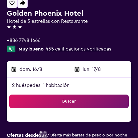
Golden Phoenix Hotel
Hotel de 3 estrellas con Restaurante
3 estrellas
+886 7748 1666
Muy bueno
455 calificaciones verificadas
8,1
dom. 16/8
-
lun. 17/8
2 huéspedes, 1 habitación
Buscar
Ofertas desde
$37
/
Oferta más barata de precio por noche