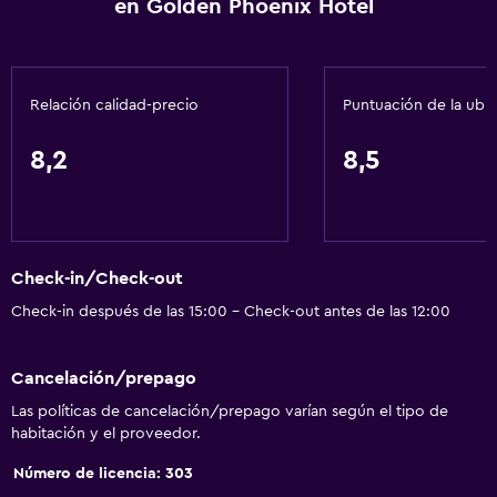
Accesibilidad y adecuación
en Golden Phoenix Hotel
Para no fumadores
Ascensor
Relación calidad-precio
Puntuación de la ubi
Ascensor disponible
Plantas superiores accesibles por ascensor
8,2
8,5
Estacionamiento accesible
Baño
Tina de baño
Check-in/Check-out
Secador de pelo
Check-in después de las 15:00 - Check-out antes de las 12:00
Aseo
Cancelación/prepago
Papel higiénico
Las políticas de cancelación/prepago varían según el tipo de
Baño privado
habitación y el proveedor.
Número de licencia: 303
General