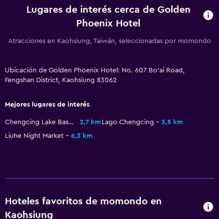
Limpieza diaria
Lugares de interés cerca de Golden
Botiquín de primeros auxilios
Phoenix Hotel
Cámaras CCTV en zonas comunes
Atracciones en Kaohsiung, Taiwán, seleccionadas por momondo
Estacionamiento y transporte
Ubicación de Golden Phoenix Hotel: No. 607 Bo'ai Road,
Carga de vehículos eléctricos
Fengshan District, Kaohsiung 83062
Estacionamiento gratuito
Mejores lugares de interés
Lavandería
Chengcing Lake Baseball Field
2,7 km
Lago Chengcing
3,5 km
Liuhe Night Market
6,3 km
Lavandería
Zona de trabajo
Fax/fotocopiadora
Hoteles favoritos de momondo en
Kaohsiung