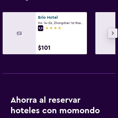
Brio Hotel
No. 14-26, Zhongshan 1st Road, Kaohsiung
4 estrellas
9,3
$101
Ahorra al reservar
hoteles con momondo