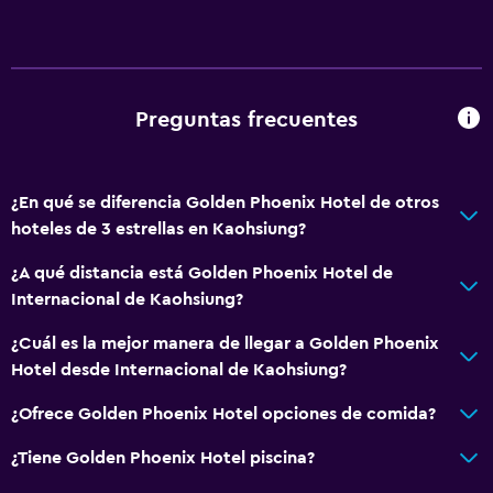
Habitaciones familiares
Vista a la ciudad
Piso de parquet o madera noble
Preguntas frecuentes
Pantuflas
Espacio de almacenamiento
¿En qué se diferencia Golden Phoenix Hotel de otros
Habitación
hoteles de 3 estrellas en Kaohsiung?
Almohada de plumas
¿A qué distancia está Golden Phoenix Hotel de
Perchero
Internacional de Kaohsiung?
Enchufe cerca de la cama
¿Cuál es la mejor manera de llegar a Golden Phoenix
Armario o clóset
Hotel desde Internacional de Kaohsiung?
¿Ofrece Golden Phoenix Hotel opciones de comida?
Servicios y facilidades
¿Tiene Golden Phoenix Hotel piscina?
Check-out exprés