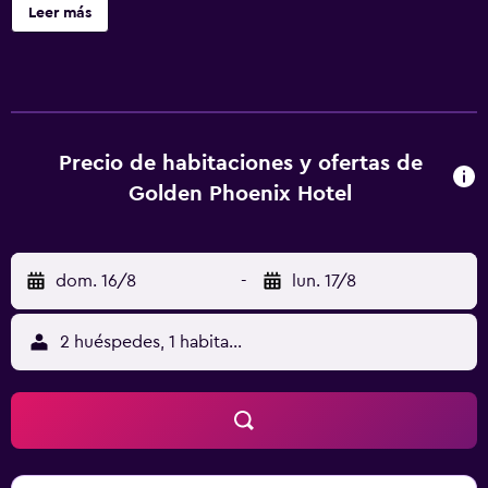
alojamiento se encuentra a 6,9 km de Estación Central de
Leer más
Kaohsiung, a 6,9 km de Mercado Nocturno de Liuhe y a 7
km de Estación de metro Formosa Boulevard. El hotel libre
de humo dispone de wifi gratis en todo el alojamiento. En
el hotel, las habitaciones incluyen armario, TV de pantalla
plana, baño privado, ropa de cama y toallas. Golden
Phoenix Hotel dispone de algunas habitaciones con vistas
Precio de habitaciones y ofertas de
a la ciudad, y todas tienen hervidor. Todas las habitaciones
Golden Phoenix Hotel
cuentan con nevera. La recepción ofrece ayuda las 24
horas, y el personal habla inglés y chino mandarín.
Estación de metro Houyi está a 8 km del alojamiento, y
dom. 16/8
-
lun. 17/8
Love Pier está a 8,5 km. El aeropuerto (Aeropuerto
Internacional de Kaohsiung) está a 7 km.
2 huéspedes, 1 habitación