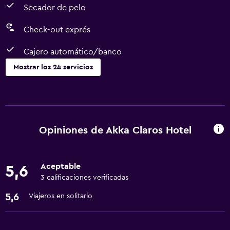
Secador de pelo
Check-out exprés
Cajero automático/banco
Mostrar los 24 servicios
Servicios y facilidades
Cajero automático/banco
Servicio de habitaciones
Opiniones de Akka Claros Hotel
Check-out exprés
Cambio de divisas
Aceptable
5,6
Instalaciones para reuniones
3 calificaciones verificadas
Recepción 24 horas
5,6
Viajeros en solitario
Piscina y spa