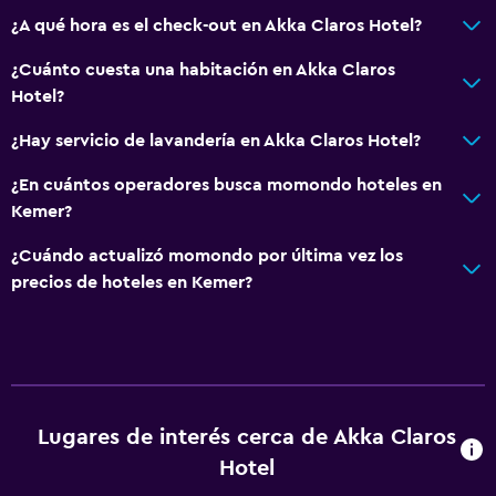
Playa privada
¿A qué hora es el check-out en Akka Claros Hotel?
¿Cuánto cuesta una habitación en Akka Claros
General
Hotel?
Espacio de almacenamiento
¿Hay servicio de lavandería en Akka Claros Hotel?
Salud y seguridad
¿En cuántos operadores busca momondo hoteles en
Caja fuerte
Kemer?
¿Cuándo actualizó momondo por última vez los
Servicios básicos
precios de hoteles en Kemer?
Aire acondicionado
Lugares de interés cerca de Akka Claros
Hotel