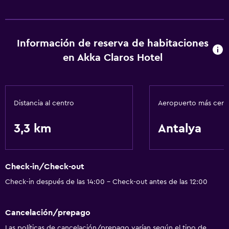
Sauna
Vapor
Información de reserva de habitaciones
Accesibilidad y adecuación
en Akka Claros Hotel
Ascensor
Áreas designadas para fumadores
Distancia al centro
Aeropuerto más cer
Lavandería
3,3 km
Antalya
Lavandería
Servicios de lavandería/tintorería
Check-in/Check-out
Comedor
Check-in después de las 14:00 - Check-out antes de las 12:00
Restaurante
Minibar
Cancelación/prepago
Las políticas de cancelación/prepago varían según el tipo de