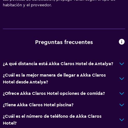
Actividades
habitación y el proveedor.
Salón de belleza
Tienda de regalos
Ideal para familias
Preguntas frecuentes
Cuidado de niños o guardería
Parque infantil
¿A qué distancia está Akka Claros Hotel de Antalya?
Estacionamiento y transporte
¿Cuál es la mejor manera de llegar a Akka Claros
Traslado aeropuerto
Hotel desde Antalya?
¿Ofrece Akka Claros Hotel opciones de comida?
Baño
¿Tiene Akka Claros Hotel piscina?
Secador de pelo
¿Cuál es el número de teléfono de Akka Claros
Aire libre
Hotel?