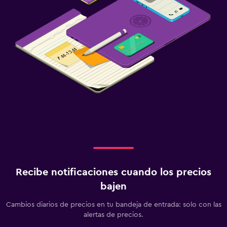
Almohada de plumas
Enchufe cerca de la cama
Sofá cama
Perchero
Armario o clóset
Salud y seguridad
Limpieza diaria
Cámaras CCTV en zonas comunes
Cámaras CCTV en el exterior
Seguridad las 24 horas
Recibe notificaciones cuando los precios
Botiquín de primeros auxilios
bajen
Cambios diarios de precios en tu bandeja de entrada: solo con las
Sistema de entretenimiento
alertas de precios.
TV de pantalla plana