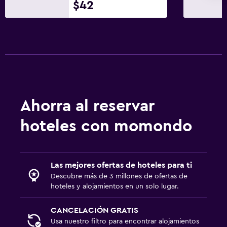
$42
Baño
Inodoro con cisterna alta
Secador de pelo
Albornoz
Baño privado
Ahorra al reservar
Inodoro adaptado
Ducha
hoteles con momondo
Gorro de baño
Baño adicional
Las mejores ofertas de hoteles para ti
Tina de baño
Descubre más de 3 millones de ofertas de
Aseo
hoteles y alojamientos en un solo lugar.
Papel higiénico
CANCELACIÓN GRATIS
Ducha italiana
Usa nuestro filtro para encontrar alojamientos