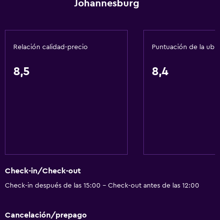
Johannesburg
Estacionamiento accesible
Tina de baño adaptada
Habitación hipoalergénica
Relación calidad-precio
Puntuación de la ubi
Inodoro con barras de apoyo
8,5
8,4
Plantas superiores accesibles por ascensor
Plantas superiores accesibles por escaleras
Cocina
Copas
Tetera eléctrica
Utensilios de cocina
Check-in/Check-out
Cocina
Check-in después de las 15:00 - Check-out antes de las 12:00
Cocineta
Lavavajillas
Cancelación/prepago