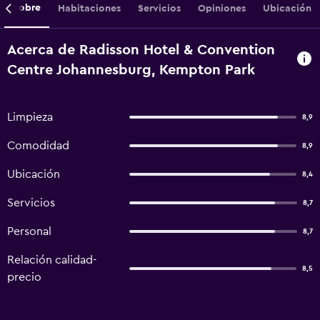
Sobre
Habitaciones
Servicios
Opiniones
Ubicación
Acerca de Radisson Hotel & Convention
Centre Johannesburg, Kempton Park
Limpieza
8,9
Comodidad
8,9
Ubicación
8,4
Servicios
8,7
Personal
8,7
Relación calidad-
8,5
precio