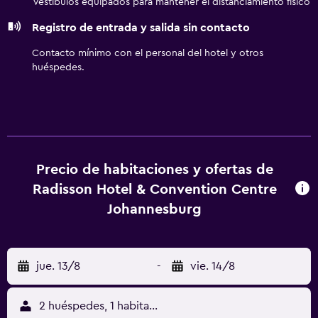
Vestíbulos equipados para mantener el distanciamiento físico
escritorio, sillas de oficina y teléfono. Es posible solicitar
Registro de entrada y salida sin contacto
juegos de cama hipoalergénicos, cambio de toallas y
cambio de sábanas. Se ofrece servicio nocturno de
Contacto mínimo con el personal del hotel y otros
descubierta y servicio de limpieza todos los días. En el
huéspedes.
alojamiento hay 2 piscinas cubiertas además de piscina al
aire libre. Otros servicios de ocio y esparcimiento
incluyen gimnasio abierto las 24 horas.
Precio de habitaciones y ofertas de
Radisson Hotel & Convention Centre
Johannesburg
jue. 13/8
-
vie. 14/8
2 huéspedes, 1 habitación