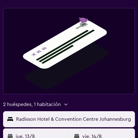
TV por cable o vía satélite
Sala de estar/TV compartida
TV
Lavandería
Plancha y tabla de planchar
Secadora
Lavadora
Actividades
Casino
2 huéspedes, 1 habitación
Golf
Radisson Hotel & Convention Centre Johannesburg
Salón de belleza
jue. 13/8
vie. 14/8