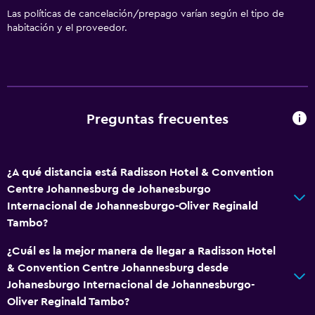
Horno
Las políticas de cancelación/prepago varían según el tipo de
habitación y el proveedor.
Microondas
Cocina
Tetera/cafetera
Tetera
Preguntas frecuentes
Tostadora
Nevera
Cafetera
¿A qué distancia está Radisson Hotel & Convention
Comedor
Centre Johannesburg de Johanesburgo
Internacional de Johannesburgo-Oliver Reginald
Tambo?
Servicios básicos
Wifi disponible en todas las instalaciones
¿Cuál es la mejor manera de llegar a Radisson Hotel
& Convention Centre Johannesburg desde
Internet
Johanesburgo Internacional de Johannesburgo-
Extinguidor
Oliver Reginald Tambo?