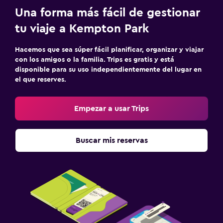
Una forma más fácil de gestionar
Minibar
tu viaje a Kempton Park
Bar de tapas
Mesa de comedor
Hacemos que sea súper fácil planificar, organizar y viajar
con los amigos o la familia. Trips es gratis y está
disponible para su uso independientemente del lugar en
Aire libre
el que reserves.
Muebles de exterior
Área de picnic
Empezar a usar Trips
Jardín
Terraza/patio
Buscar mis reservas
Sillas de playa
Terraza
Habitación
Camas extralargas (+2 m)