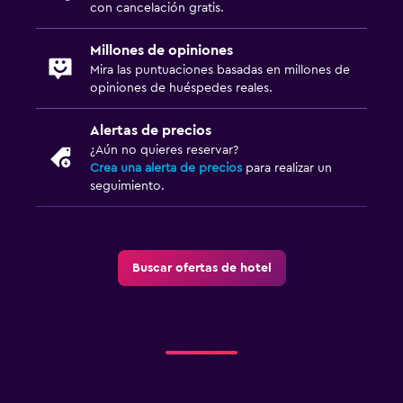
con cancelación gratis.
Piscina y spa
Millones de opiniones
Spa
Mira las puntuaciones basadas en millones de
opiniones de huéspedes reales.
Bañera de hidromasaje
Piscina al aire libre
Alertas de precios
Vapor
¿Aún no quieres reservar?
Crea una alerta de precios
para realizar un
Piscina en la terraza
seguimiento.
Masajes
Sauna
Buscar ofertas de hotel
Comedor
Menús para dietas especiales (bajo petición)
Restaurante
Bar/lounge
La comida se puede entregar en el alojamiento