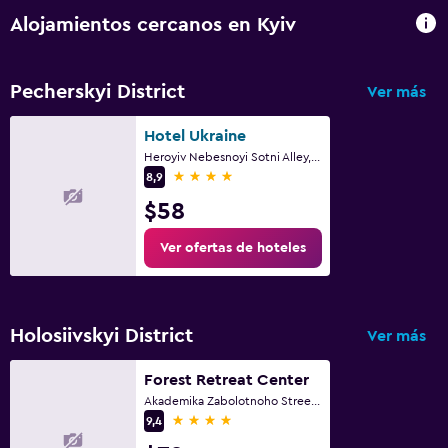
Alojamientos cercanos en Kyiv
Pecherskyi District
Ver más
Hotel Ukraine
Heroyiv Nebesnoyi Sotni Alley, 4, Kyiv
4 estrellas
8,9
$58
Ver ofertas de hoteles
Holosiivskyi District
Ver más
Forest Retreat Center
Akademika Zabolotnoho Street, Kyiv
4 estrellas
9,4