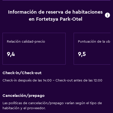
Calefacción
Información de reserva de habitaciones
Adaptador
en Fortetsya Park-Otel
Gel de ducha
Aire acondicionado
Toallas/ropa de cama (cargo adicional)
Relación calidad-precio
Puntuación de la ubi
Papeleras
Acondicionador
9,4
9,5
General
Check-in/Check-out
Habitaciones familiares
Check-in después de las 14:00 - Check-out antes de las 12:00
Chimenea
Zona de estar
Cancelación/prepago
Piso de parquet o madera noble
Las políticas de cancelación/prepago varían según el tipo de
Pantuflas
habitación y el proveedor.