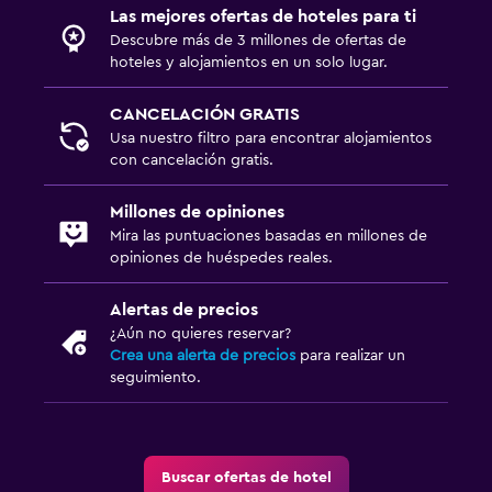
Armario o clóset
Las mejores ofertas de hoteles para ti
Descubre más de 3 millones de ofertas de
hoteles y alojamientos en un solo lugar.
Ideal para familias
Cuna/cama nido disponibles
CANCELACIÓN GRATIS
Usa nuestro filtro para encontrar alojamientos
Comidas para niños
con cancelación gratis.
Equipo infantil para zona de juegos al aire libre
Periquera
Millones de opiniones
Mira las puntuaciones basadas en millones de
Parque infantil
opiniones de huéspedes reales.
Sistema de entretenimiento
Alertas de precios
¿Aún no quieres reservar?
TV de pantalla plana
Crea una alerta de precios
para realizar un
TV por cable o vía satélite
seguimiento.
TV
Estacionamiento y transporte
Buscar ofertas de hotel