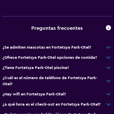
Vista al patio interior
Sofá
Habitaciones insonorizadas
Insonorización
Preguntas frecuentes
Teléfono
Alfombrado
¿Se admiten mascotas en Fortetsya Park-Otel?
Espacio de almacenamiento
¿Ofrece Fortetsya Park-Otel opciones de comida?
Comedor
¿Tiene Fortetsya Park-Otel piscina?
Tetera eléctrica
¿Cuál es el número de teléfono de Fortetsya Park-
Servicio de entrega de comida
Otel?
Almuerzos para llevar
¿Hay wifi en Fortetsya Park-Otel?
Restaurante
¿A qué hora es el check-out en Fortetsya Park-Otel?
Bar/lounge