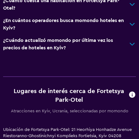
Desayuno en la habitación
¿Cuánto cuesta una habitación en Fortetsya Park-
Otel?
Tetera/cafetera
Nevera
¿En cuántos operadores busca momondo hoteles en
Kyiv?
La comida se puede entregar en el alojamiento
Comedor
¿Cuándo actualizó momondo por última vez los
precios de hoteles en Kyiv?
Mesa de comedor
Accesibilidad y adecuación
Habitaciones para no fumadores disponibles
Mascotas permitidas bajo consulta (pueden aplicar cargos
Lugares de interés cerca de Fortetsya
extra)
Park-Otel
Hipoalergénico
Atracciones en Kyiv, Ucrania, seleccionadas por momondo
Almohada hipoalergénica
Almohada sin plumas
Ubicación de Fortetsya Park-Otel: 21 Heorhiya Honhadze Avenue
Plantas superiores accesibles por escaleras
Riestoranno-Ghostinichnyi Komplieks Fortietsia, Kyiv 04208