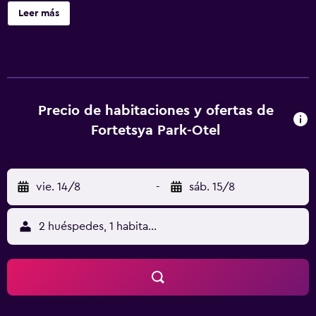
de juegos infantil. Se ofrece wifi gratis y servicio de
Leer más
habitaciones. En el hotel, cada habitación incluye aire
acondicionado, zona de estar, TV de pantalla plana con
canales por cable, caja fuerte y baño privado con ducha,
artículos de aseo gratuitos y secador de pelo. En
Фортеця, las habitaciones incluyen ropa de cama y
toallas. La clientela puede practicar actividades en Kiev y
Precio de habitaciones y ofertas de
alrededores, como senderismo. Catedral de Santa Sofía
Fortetsya Park-Otel
está a 13 km del alojamiento, y Estación de tren de Kiev
está a 13 km.
vie. 14/8
-
sáb. 15/8
2 huéspedes, 1 habitación