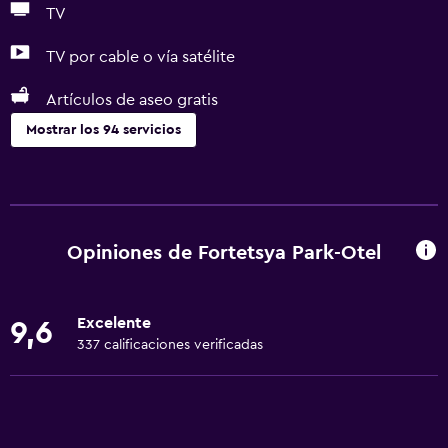
TV
TV por cable o vía satélite
Artículos de aseo gratis
Mostrar los 94 servicios
Servicios básicos
Wifi gratis
Internet
Opiniones de Fortetsya Park-Otel
Ropa de cama
Toallas
Excelente
9,6
Extinguidor
337 calificaciones verificadas
Artículos de aseo gratis
Champú
Alarma de humo