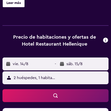
privado son gratis. Algunas unidades disponen de terraza
Leer más
y/o patio con vistas a la ciudad o a la piscina. Hotel
Restaurant Hellenique Appartements ofrece barbacoa.
Niyo Arts Gallery está a 2,5 km del alojamiento, y Kigali
Centenary Park está a 15 min a pie. El aeropuerto
(Aeropuerto Internacional de Kigali) está a 7 km.
Precio de habitaciones y ofertas de
Hotel Restaurant Hellenique
vie. 14/8
-
sáb. 15/8
2 huéspedes, 1 habitación