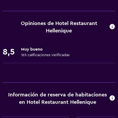
General
Ventana
Acceso al salón ejecutivo
Opiniones de Hotel Restaurant
Habitaciones familiares
Hellenique
Vista al jardín
Posibilidad de habitaciones conectadas
Muy bueno
8,5
Casilleros
165 calificaciones verificadas
Vista a la piscina
Espacio de almacenamiento
Zona de estar
Pantuflas
Información de reserva de habitaciones
Sofá
en Hotel Restaurant Hellenique
Piso de mosaico/mármol
Vista a la ciudad