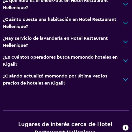
¿A qué hora es el check-out en Hotel Restaurant
Hellenique?
Accesibilidad y adecuación
¿Cuánto cuesta una habitación en Hotel Restaurant
Unidad ubicada en la planta baja
Hellenique?
Unidad accesible para personas en silla de ruedas
¿Hay servicio de lavandería en Hotel Restaurant
Para no fumadores
Hellenique?
Almohada sin plumas
¿En cuántos operadores busca momondo hoteles en
Departamento privado en el edificio
Kigali?
Áreas designadas para fumadores
¿Cuándo actualizó momondo por última vez los
Mascotas permitidas bajo consulta (pueden aplicar cargos
precios de hoteles en Kigali?
extra)
Estacionamiento accesible
Plantas superiores accesibles por escaleras
Lugares de interés cerca de Hotel
Aire libre