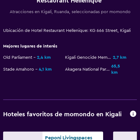
Restaurant Hellenique
Comedor al aire libre
Muebles de exterior
Atracciones en Kigali, Ruanda, seleccionadas por momondo
Área de picnic
Ubicación de Hotel Restaurant Hellenique: KG 666 Street, Kigali
Jardín
Terraza/patio
Mejores lugares de interés
Sillas de playa
Old Parliament
2,4 km
Kigali Genocide Memorial Centre
2,7 km
Parrilla
65,5
Stade Amahoro
4,1 km
Akagera National Park
km
Baño
Secador de pelo
Baño privado
Ducha
Hoteles favoritos de momondo en Kigali
Tina de baño
Aseo
Peponi Livingspaces
Papel higiénico