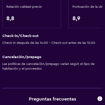
Independiente
Relación calidad-precio
Puntuación de la ubi
Servicios básicos
8,8
8,9
Internet
Ventilador
Check-in/Check-out
Extinguidor
Check-in después de las 14:00 - Check-out antes de las 12:00
Artículos de aseo gratis
Alarma de humo
Cancelación/prepago
Wifi gratis
Las políticas de cancelación/prepago varían según el tipo de
Ropa de cama
habitación y el proveedor.
Toallas
Champú
Adaptador
Gel de ducha
Preguntas frecuentes