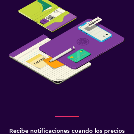
Lavandería
Lavandería
Servicio de planchado
Servicios de lavandería/tintorería
Habitación
Enchufe cerca de la cama
Armario o clóset
Zona de trabajo
Fax/fotocopiadora
Escritorio
Ideal para familias
Cuna/cama nido disponibles
Recibe notificaciones cuando los precios