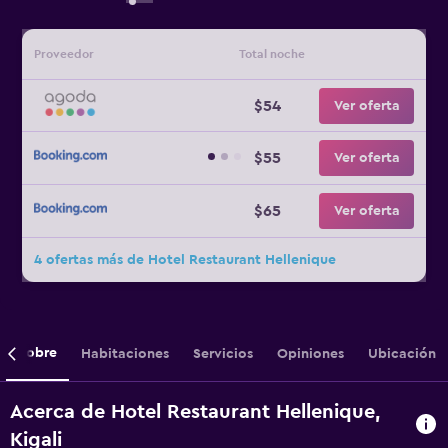
Proveedor
Total noche
$54
Ver oferta
$55
Ver oferta
$65
Ver oferta
4 ofertas más de Hotel Restaurant Hellenique
Sobre
Habitaciones
Servicios
Opiniones
Ubicación
Acerca de Hotel Restaurant Hellenique,
Kigali