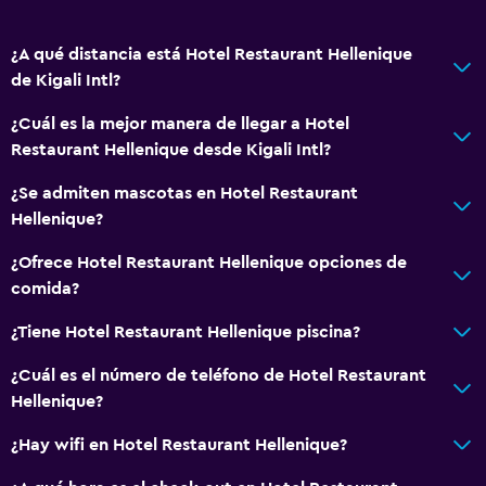
Papeleras
Acondicionador
¿A qué distancia está Hotel Restaurant Hellenique
de Kigali Intl?
Servicios y facilidades
¿Cuál es la mejor manera de llegar a Hotel
Servicio de despertador
Restaurant Hellenique desde Kigali Intl?
Servicio de conserjería
¿Se admiten mascotas en Hotel Restaurant
Cambio de divisas
Hellenique?
Instalaciones para reuniones
¿Ofrece Hotel Restaurant Hellenique opciones de
Servicio de habitaciones
comida?
Acceso con llave
¿Tiene Hotel Restaurant Hellenique piscina?
Check-out exprés
¿Cuál es el número de teléfono de Hotel Restaurant
Check-in/check-out privado
Hellenique?
Recepción 24 horas
¿Hay wifi en Hotel Restaurant Hellenique?
Caja fuerte
Botella de agua