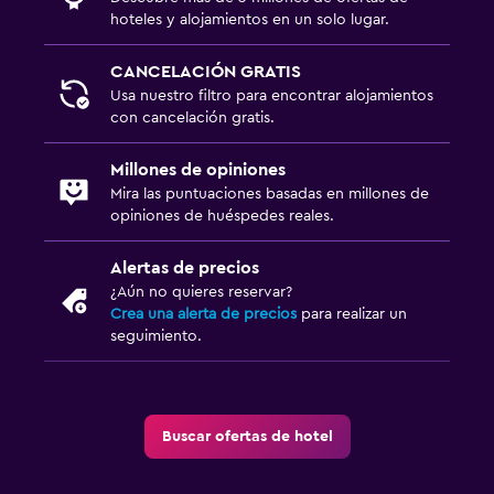
Masajes
hoteles y alojamientos en un solo lugar.
CANCELACIÓN GRATIS
Estacionamiento y transporte
Usa nuestro filtro para encontrar alojamientos
Estacionamiento gratuito
con cancelación gratis.
Estacionamiento privado
Millones de opiniones
Servicio de traslado (cargo adicional)
Mira las puntuaciones basadas en millones de
opiniones de huéspedes reales.
Estacionamiento en la calle
Valet parking
Alertas de precios
¿Aún no quieres reservar?
Cocina
Crea una alerta de precios
para realizar un
seguimiento.
Copas
Tetera eléctrica
Cocineta
Buscar ofertas de hotel
Nevera
Comedor