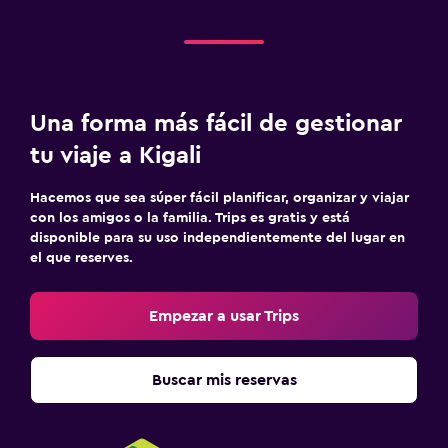
Salud y seguridad
Limpieza diaria
Cámaras CCTV en zonas comunes
Una forma más fácil de gestionar
Mosquitera
tu viaje a Kigali
Seguridad las 24 horas
Hacemos que sea súper fácil planificar, organizar y viajar
Botiquín de primeros auxilios
con los amigos o la familia. Trips es gratis y está
disponible para su uso independientemente del lugar en
el que reserves.
Sistema de entretenimiento
TV de pantalla plana
Empezar a usar Trips
TV por cable o vía satélite
Sala de estar/TV compartida
Buscar mis reservas
TV