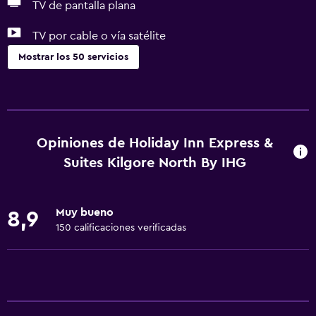
TV de pantalla plana
TV por cable o vía satélite
Mostrar los 50 servicios
Servicios y facilidades
Salas de conferencia
Cajero automático/banco
Opiniones de Holiday Inn Express &
Centro de negocios
Suites Kilgore North By IHG
Servicio de despertador
Caja fuerte
Muy bueno
8,9
Instalaciones para reuniones
150 calificaciones verificadas
Check-out exprés
Recepción 24 horas
Comedor