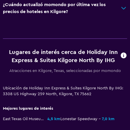
Plancha y tabla de planchar
¿Cuándo actualizó momondo por última vez los
precios de hoteles en Kilgore?
Piscina y spa
Bañera de hidromasaje
Piscina (cubierta)
Lugares de interés cerca de Holiday Inn
Aire libre
Express & Suites Kilgore North By IHG
Terraza/patio
Atracciones en Kilgore, Texas, seleccionadas por momondo
Parrilla
Zona de trabajo
Ubicación de Holiday Inn Express & Suites Kilgore North By IHG:
3308 US Highway 259 North, Kilgore, TX 75662
Fax/fotocopiadora
Escritorio
Mejores lugares de interés
East Texas Oil Museum
4,5 km
Lonestar Speedway
7,0 km
Salud y seguridad