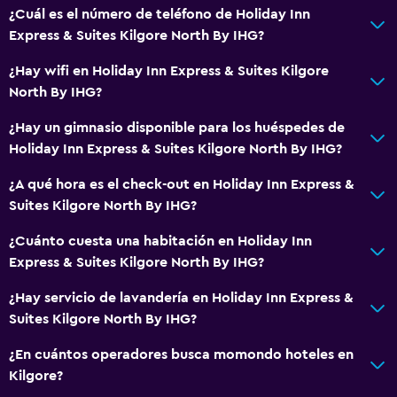
¿Cuál es el número de teléfono de Holiday Inn
Habitaciones para no fumadores disponibles
Express & Suites Kilgore North By IHG?
Accesibilidad
¿Hay wifi en Holiday Inn Express & Suites Kilgore
Ascensor
North By IHG?
Áreas designadas para fumadores
¿Hay un gimnasio disponible para los huéspedes de
Holiday Inn Express & Suites Kilgore North By IHG?
Baño
Ducha
¿A qué hora es el check-out en Holiday Inn Express &
Suites Kilgore North By IHG?
Secador de pelo
Aseo
¿Cuánto cuesta una habitación en Holiday Inn
Express & Suites Kilgore North By IHG?
Baño privado
¿Hay servicio de lavandería en Holiday Inn Express &
Lavandería
Suites Kilgore North By IHG?
Lavandería
¿En cuántos operadores busca momondo hoteles en
Servicios de lavandería/tintorería
Kilgore?