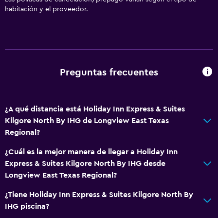
habitación y el proveedor.
General
Zona de estar
Posibilidad de habitaciones conectadas
Sofá
Preguntas frecuentes
Teléfono
Alfombrado
¿A qué distancia está Holiday Inn Express & Suites
Kilgore North By IHG de Longview East Texas
Sistema de entretenimiento
Regional?
Radio
¿Cuál es la mejor manera de llegar a Holiday Inn
TV de pantalla plana
Express & Suites Kilgore North By IHG desde
TV por cable o vía satélite
Longview East Texas Regional?
Videojuegos
¿Tiene Holiday Inn Express & Suites Kilgore North By
IHG piscina?
Accesibilidad y adecuación