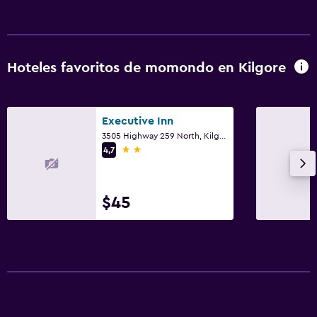
Limpieza diaria
Caja fuerte
Hoteles favoritos de momondo en Kilgore
Estacionamiento y transporte
Estacionamiento gratuito
Executive Inn
Gimnasio
3505 Highway 259 North, Kilgore, TX
2 estrellas
4,7
Gimnasio
$45