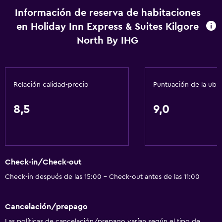
Microondas
Información de reserva de habitaciones
en Holiday Inn Express & Suites Kilgore
Tetera/cafetera
North By IHG
Nevera
Cafetera
Máquina expendedora (bebidas)
Relación calidad-precio
Puntuación de la ubi
Máquina expendedora (botanas)
8,5
9,0
Servicios básicos
Wifi gratis
Wifi disponible en todas las instalaciones
Check-in/Check-out
Internet
Check-in después de las 15:00 - Check-out antes de las 11:00
Artículos de aseo gratis
Calefacción
Cancelación/prepago
Aire acondicionado
Las políticas de cancelación/prepago varían según el tipo de