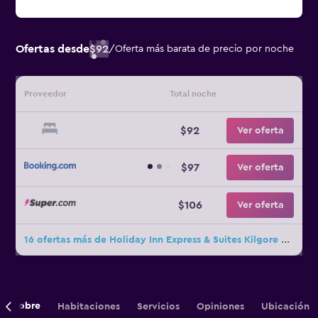
Ofertas desde
$92
/
Oferta más barata de precio por noche
Proveedor
Total noche
$92
Ver oferta
$97
Ver oferta
$106
Ver oferta
16 ofertas más de Holiday Inn Express & Suites Kilgore North By IHG
Sobre
Habitaciones
Servicios
Opiniones
Ubicación