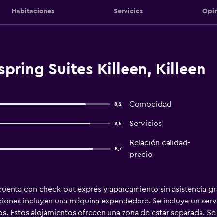
Habitaciones
Servicios
Opin
ring Suites Killeen, Killeen
Comodidad
8,2
Servicios
8,5
Relación calidad-
8,7
precio
uenta con check-out exprés y aparcamiento sin asistencia grat
aciones incluyen una máquina expendedora. Se incluye un serv
tos. Estos alojamientos ofrecen una zona de estar separada. Se