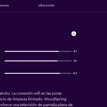
iones
Ubicación
8,1
7,9
8,3
uito. La conexión wifi en las zonas
icio de limpieza limitado. WoodSpring
 ofrece una televisión de pantalla plana de