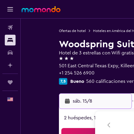
Vuelos
Ofertas de hotel
Hoteles en América del 
Alojamientos
Woodspring Suit
Autos
Hotel de 3 estrellas con Wifi gratis
3 estrellas
Planifica con IA
501 East Central Texas Expy, Killee
+1 254 526 6900
Bueno
560 calificaciones ver
7,5
Trips
Español
sáb. 15/8
-
2 huéspedes, 1 habitación