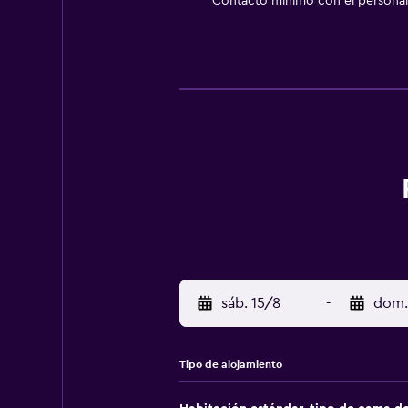
Contacto mínimo con el personal 
sáb. 15/8
-
dom.
Tipo de alojamiento