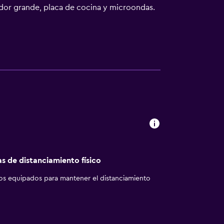
ador grande, placa de cocina y microondas.
Internet wifi gratis. Los servicios para las
adas locales gratuitas (pueden existir
 pelo.
as de distanciamiento físico
los equipados para mantener el distanciamiento