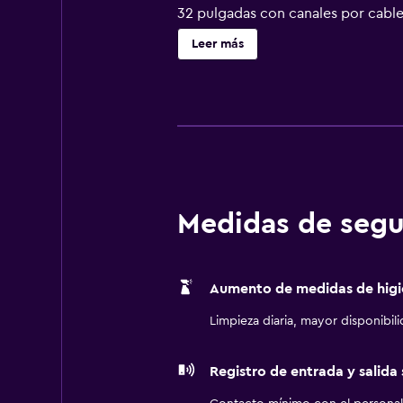
32 pulgadas con canales por cable
Los baños están equipados con duch
Leer más
personas de negocios incluyen escri
restricciones). Se ofrece servicio 
Medidas de segu
Aumento de medidas de higi
Limpieza diaria, mayor disponibil
Registro de entrada y salida