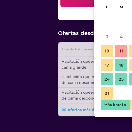
Bus
L
M
$53
Ofertas desde
/
Oferta má
3
4
Tipo de habitación
Proveedo
10
11
Habitación queen, 1
17
18
cama grande
Habitación queen, tipo
24
25
de cama desconocido
Habitación queen, tipo
31
de cama desconocido
Más barato
20 ofertas más de Woodspring Suite