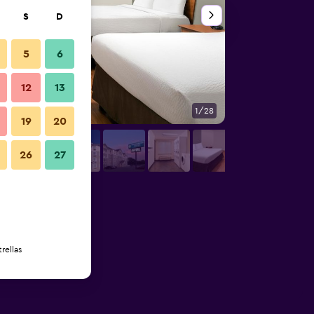
S
D
5
6
12
13
1/28
Edificio
19
20
26
27
rellas