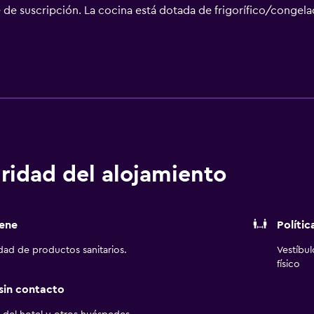
 de suscripción. La cocina está dotada de frigorífico/congel
a y bañera combinadas. Este hotel en Killeen ofrece acceso a 
torio y sillas de oficina, además de teléfono; se ofrecen llam
de limpieza de forma limitada y es posible solicitar secador de
ridad del alojamiento
ene
Polític
idad de productos sanitarios.
Vestíbu
físico
 sin contacto