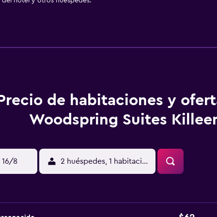
del hotel y otros huéspedes.
Precio de habitaciones y ofer
Woodspring Suites Killee
 16/8
2 huéspedes, 1 habitación