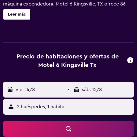
máquina expendedora. Motel 6 Kingsville, TX ofrece 86
alojamientos con acceso por pasillos exteriores. Se ofrece
Leer más
televisión por cable. Los baños están equipados con
bañera o ducha. Los huéspedes pueden navegar por la
web gracias a nuestro acceso a Internet por cable gratis.
Los servicios para las personas de negocios incluyen
teléfono con llamadas locales gratuitas (pueden existir
restricciones). Se ofrece servicio de limpieza todos los
Precio de habitaciones y ofertas de
días.
Motel 6 Kingsville Tx
vie. 14/8
-
sáb. 15/8
2 huéspedes, 1 habitación