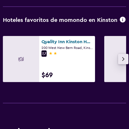
Hoteles favoritos de momondo en Kinston
Quality Inn Kinston Hwy 70
200 West New Bern Road, Kinston, NC
2 estrellas
7,7
$69