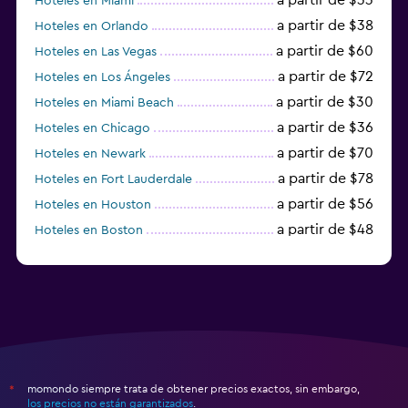
Hoteles en Miami
a partir de $38
Hoteles en Orlando
a partir de $60
Hoteles en Las Vegas
a partir de $72
Hoteles en Los Ángeles
a partir de $30
Hoteles en Miami Beach
a partir de $36
Hoteles en Chicago
a partir de $70
Hoteles en Newark
a partir de $78
Hoteles en Fort Lauderdale
a partir de $56
Hoteles en Houston
a partir de $48
Hoteles en Boston
a partir de $71
Hoteles en Tampa
momondo siempre trata de obtener precios exactos, sin embargo,
*
los precios no están garantizados
.