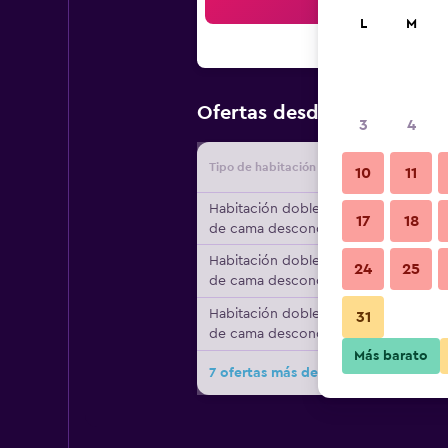
Bus
L
M
$46
Ofertas desde
/
Oferta má
3
4
Tipo de habitación
Proveedo
10
11
Habitación doble, tipo
17
18
de cama desconocido
Habitación doble, tipo
24
25
de cama desconocido
Habitación doble, tipo
31
de cama desconocido
Más barato
7 ofertas más de Bikakis Family Apa