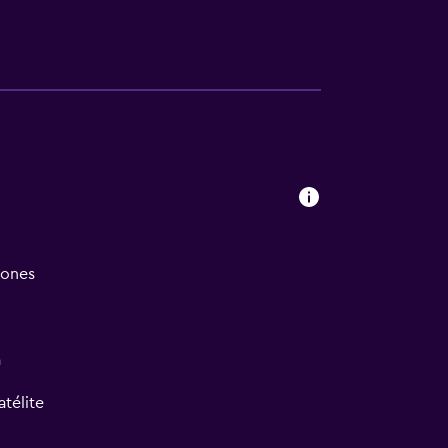
iones
a
atélite