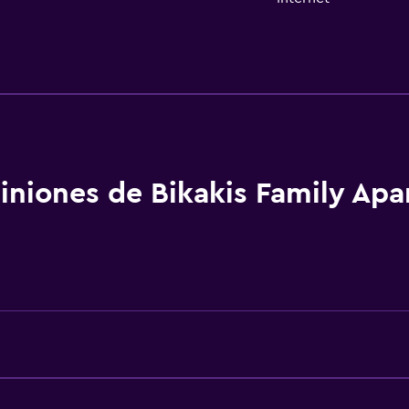
Actividades
Senderismo
aciones
Ecoturismo
Bicicletas
Ciclismo
iniones de Bikakis Family Ap
Submarinismo
Buceo