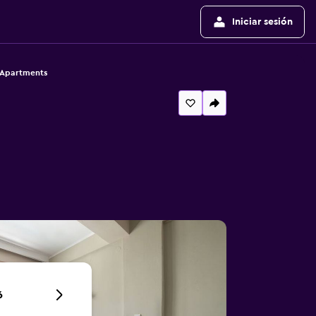
Iniciar sesión
y Apartments
6