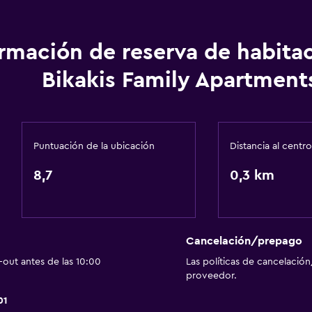
Cocina
ormación de reserva de habita
Utensilios de cocina
Bikakis Family Apartment
Nevera
Cafetera
Cocina
Puntuación de la ubicación
Distancia al centro
Cocineta
8,7
0,3 km
Accesibilidad y adecuac
Para no fumadores
Cancelación/prepago
out antes de las 10:00
Las políticas de cancelación
Almohada sin plumas
proveedor.
Plantas superiores acces
01
Áreas designadas para 