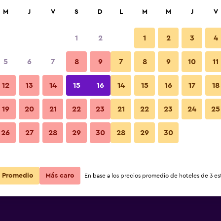
car
M
J
V
S
D
L
M
M
J
V
1
2
1
2
3
4
s barata de precio por noche
5
6
7
8
9
7
8
9
10
11
Habitación
r
Total noche
12
13
14
15
16
14
15
16
17
18
$46
Ver oferta
19
20
21
22
23
21
22
23
24
25
Fotos
26
27
28
29
30
28
29
30
$48
Ver oferta
$52
Ver oferta
Promedio
Más caro
En base a los precios promedio de hoteles de 3 est
rtments