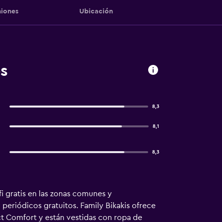
iones
Ubicación
s
8,3
8,1
8,3
fi gratis en las zonas comunes y
periódicos gratuitos. Family Bikakis ofrece
ct Comfort y están vestidas con ropa de