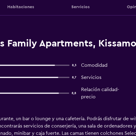
Habitaciones
Servicios
Opin
is Family Apartments, Kissamo
Comodidad
8,3
Servicios
8,7
Relación calidad-
8,8
precio
rante, un bar o lounge y una cafetería. Podrás disfrutar de wi
ontrarás servicios de conserjería, una sala de ordenadores y 
onado, minibar y caja fuerte. Las camas tienen colchones Sele