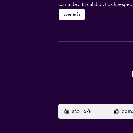
cama de alta calidad. Los huéspede
y cafetera y tetera. Los huéspedes
Leer más
cable. Las habitaciones también in
limpieza todos los días. Es posibl
se indican más abajo en las instal
sáb. 15/8
-
dom.