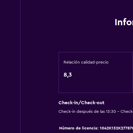
Papeleras
General
Inf
Vista a una calle tranquila
Habitaciones familiares
Vista al mar
Vista al jardín
Relación calidad-precio
Vista a la montaña
8,3
Piso de mosaico/mármol
Sistema de entretenimiento
TV de pantalla plana
Check-in/Check-out
Check-in después de las 13:30 - Check-
Sala de estar/TV compartida
TV por cable o vía satélite
Número de licencia: 1042K132K27787
TV