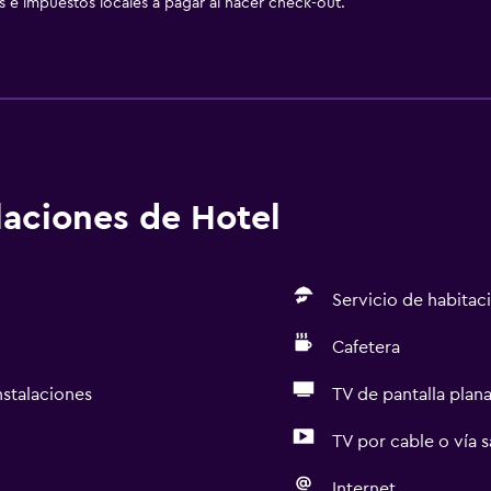
as e impuestos locales a pagar al hacer check-out.
alaciones de Hotel
Servicio de habitac
Cafetera
nstalaciones
TV de pantalla plan
TV por cable o vía s
Internet