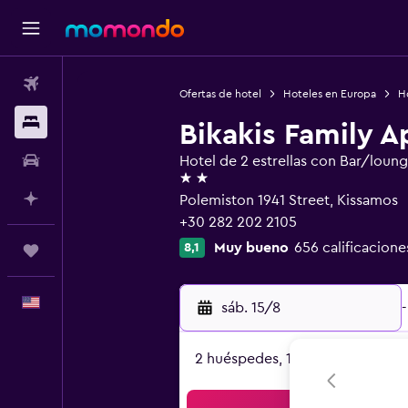
Vuelos
Ofertas de hotel
Hoteles en Europa
H
Alojamientos
Bikakis Family 
Autos
Hotel de 2 estrellas con Bar/loun
2 estrellas
Planifica con IA
Polemiston 1941 Street, Kissamos
+30 282 202 2105
Muy bueno
656 calificacione
8,1
Trips
Español
sáb. 15/8
-
2 huéspedes, 1 habitación