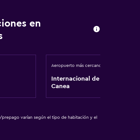
ciones en
s
Aeropuerto más cercano
Internacional de La
Canea
ión
/prepago varían según el tipo de habitación y el
ibles por escaleras
fumadores