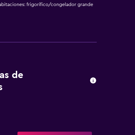
habitaciones: frigorífico/congelador grande
 wifi gratis. Se ofrece televisión por
cio de descubierta nocturno y servicio de
 las actividades de ocio y esparcimiento que
ecargo).
tas de
s