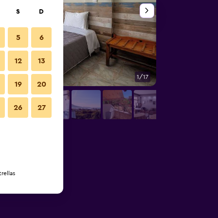
S
D
5
6
12
13
1/17
Habitación
19
20
26
27
rellas