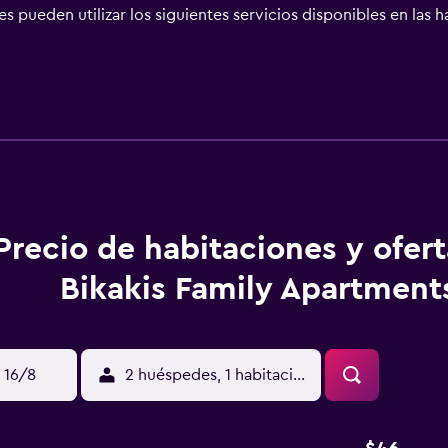
s pueden utilizar los siguientes servicios disponibles en las 
 pueden navegar por la web gracias a nuestro acceso a Internet
cluyen secador de pelo y ventilador portátil. Se ofrece servi
e solicitar tabla de planchar con plancha. Se pueden practicar
aciones o cerca del alojamiento (es posible que se aplique un r
Precio de habitaciones y ofer
Bikakis Family Apartment
 16/8
2 huéspedes, 1 habitación