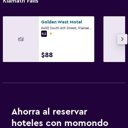
Klamath Falls
Golden West Motel
6402 South 6th Street, Klamath Falls, OR
1 estrella
9,5
$88
Ahorra al reservar
hoteles con momondo