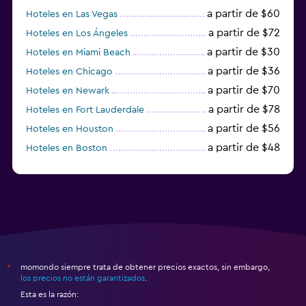
a partir de $60
Hoteles en Las Vegas
a partir de $72
Hoteles en Los Ángeles
a partir de $30
Hoteles en Miami Beach
a partir de $36
Hoteles en Chicago
a partir de $70
Hoteles en Newark
a partir de $78
Hoteles en Fort Lauderdale
a partir de $56
Hoteles en Houston
a partir de $48
Hoteles en Boston
a partir de $71
Hoteles en Tampa
momondo siempre trata de obtener precios exactos, sin embargo,
*
los precios no están garantizados
.
Esta es la razón: