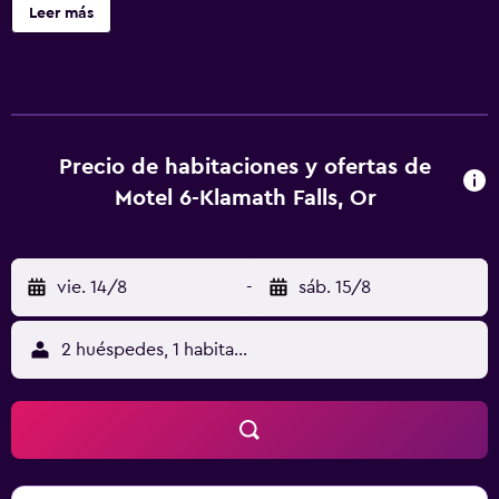
instalaciones incluyen una máquina expendedora. Motel 6
Leer más
Klamath Falls, OR ofrece 62 alojamientos con acceso por
pasillos exteriores. Se ofrece televisión por cable. Los
baños están equipados con ducha y bañera combinadas.
Los huéspedes pueden navegar por la web gracias a
nuestro acceso a Internet wifi gratis (velocidad: 25 Mbps o
más).
Precio de habitaciones y ofertas de
Motel 6-Klamath Falls, Or
vie. 14/8
-
sáb. 15/8
2 huéspedes, 1 habitación