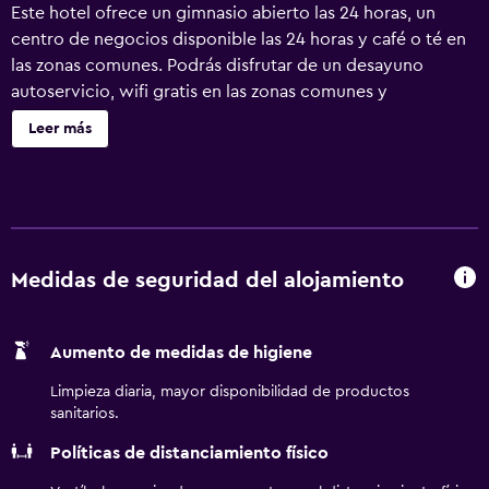
Este hotel ofrece un gimnasio abierto las 24 horas, un
centro de negocios disponible las 24 horas y café o té en
las zonas comunes. Podrás disfrutar de un desayuno
autoservicio, wifi gratis en las zonas comunes y
aparcamiento gratuito. También encontrarás una piscina
Leer más
de temporada, un centro de negocios y una zona para
conferencias. Se ofrece un servicio de limpieza a petición.
Homewood Suites by Hilton Knoxville West at Turkey
Creek ofrece 103 alojamientos con periódicos gratuitos y
cafetera y tetera. El mobiliario de las habitaciones se
compone de sofá cama de matrimonio. Las camas están
Medidas de seguridad del alojamiento
vestidas con ropa de cama de alta calidad. En este hotel
de 3 estrellas, los alojamientos incluyen cocina con
Aumento de medidas de higiene
frigorífico, placa de cocina, microondas y utensilios de
cocina. Los baños están equipados con bañera o ducha,
Limpieza diaria, mayor disponibilidad de productos
artículos de higiene personal gratuitos y secador de pelo.
sanitarios.
Este hotel en Knoxville ofrece acceso a Internet por cable
Políticas de distanciamiento físico
y wifi gratis. Se ofrece televisión por satélite. Las
habitaciones también incluyen tabla de planchar con