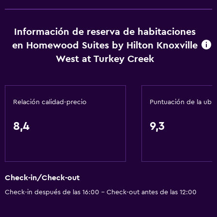
Mascotas permitidas bajo consulta (pueden aplicar cargos
extra)
Información de reserva de habitaciones
Accesibilidad
en Homewood Suites by Hilton Knoxville
Ascensor
West at Turkey Creek
Estacionamiento accesible
Para no fumadores
Relación calidad-precio
Puntuación de la ubi
Áreas designadas para fumadores
8,4
9,3
Servicios básicos
Internet
Ventilador
Artículos de aseo gratis
Check-in/Check-out
Check-in después de las 16:00 - Check-out antes de las 12:00
Alarma de humo
Calefacción