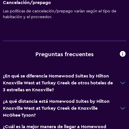
Cancelación/prepago
Aire acondicionado
Las políticas de cancelación/prepago varían según el tipo de
habitación y el proveedor.
Sistema de entretenimiento
Radio
Biblioteca
TV por cable o vía satélite
Preguntas frecuentes
TV
Reproductor de DVD
¿En qué se diferencia Homewood Suites by Hilton
Salud y seguridad
Knoxville West at Turkey Creek de otros hoteles de
3 estrellas en Knoxville?
Botiquín de primeros auxilios
Cámaras CCTV en zonas comunes
¿A qué distancia está Homewood Suites by Hilton
Knoxville West at Turkey Creek de Knoxville
Cámaras CCTV en el exterior
McGhee Tyson?
Seguridad las 24 horas
¿Cuál es la mejor manera de llegar a Homewood
Caja fuerte