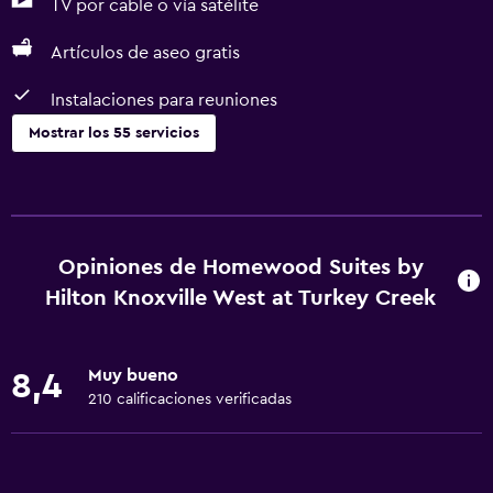
TV por cable o vía satélite
Artículos de aseo gratis
Instalaciones para reuniones
Mostrar los 55 servicios
Cocina
Lavavajillas
Microondas
Opiniones de Homewood Suites by
Tetera/cafetera
Hilton Knoxville West at Turkey Creek
Nevera
Cafetera
Muy bueno
8,4
Cocina
210 calificaciones verificadas
Cocineta
Accesibilidad y adecuación