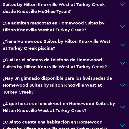
Suites by Hilton Knoxville West at Turkey Creek
desde Knoxville McGhee Tyson?
Servicios y facilidades
¿Se admiten mascotas en Homewood Suites by
Salas de conferencia
Hilton Knoxville West at Turkey Creek?
Centro de negocios
¿Tiene Homewood Suites by Hilton Knoxville West
Instalaciones para reuniones
at Turkey Creek piscina?
Check-out exprés
¿Cuál es el número de teléfono de Homewood
Recepción 24 horas
Suites by Hilton Knoxville West at Turkey Creek?
General
¿Hay un gimnasio disponible para los huéspedes de
Homewood Suites by Hilton Knoxville West at
Habitaciones familiares
Turkey Creek?
Zona de estar
¿A qué hora es el check-out en Homewood Suites by
Teléfono
Hilton Knoxville West at Turkey Creek?
Cortina
¿Cuánto cuesta una habitación en Homewood
Suites by Hilton Knoxville West at Turkey Creek?