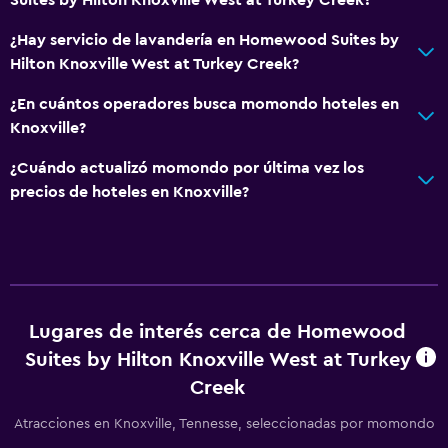
Lavandería
Lavandería
¿Hay servicio de lavandería en Homewood Suites by
Hilton Knoxville West at Turkey Creek?
Servicios de lavandería/tintorería
Plancha y tabla de planchar
¿En cuántos operadores busca momondo hoteles en
Knoxville?
Piscina y spa
¿Cuándo actualizó momondo por última vez los
Bañera de hidromasaje
precios de hoteles en Knoxville?
Piscina al aire libre
Habitación
Almohada de plumas
Lugares de interés cerca de Homewood
Sofá cama
Suites by Hilton Knoxville West at Turkey
Creek
Zona de trabajo
Atracciones en Knoxville, Tennesse, seleccionadas por momondo
Fax/fotocopiadora