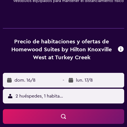
Vestíbulos equipados para mantener el distanciamiento físico
plancha y ventilador de techo. Se ofrece servicio de
limpieza a petición. Los servicios de ocio y esparcimiento
en este hotel incluyen gimnasio abierto las 24 horas y
piscina al aire libre de temporada.
Precio de habitaciones y ofertas de
Homewood Suites by Hilton Knoxville
West at Turkey Creek
dom. 16/8
-
lun. 17/8
2 huéspedes, 1 habitación