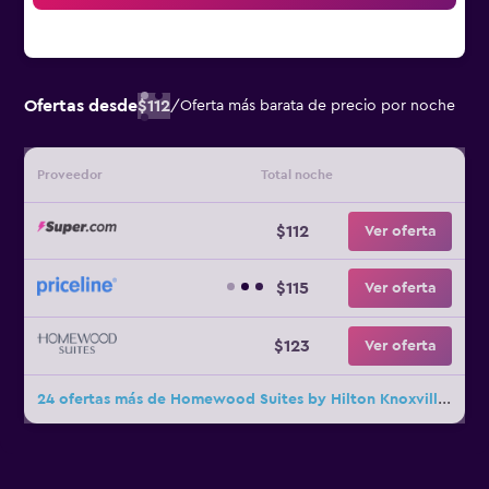
Ofertas desde
$112
/
Oferta más barata de precio por noche
Proveedor
Total noche
$112
Ver oferta
$115
Ver oferta
$123
Ver oferta
24 ofertas más de Homewood Suites by Hilton Knoxville West at Turkey Creek