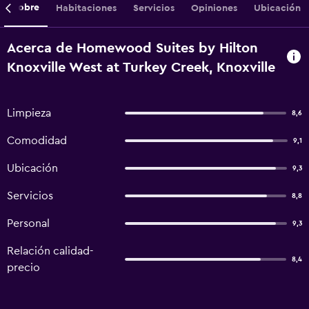
Sobre
Habitaciones
Servicios
Opiniones
Ubicación
Acerca de Homewood Suites by Hilton
Knoxville West at Turkey Creek, Knoxville
Limpieza
8,6
Comodidad
9,1
Ubicación
9,3
Servicios
8,8
Personal
9,3
Relación calidad-
8,4
precio