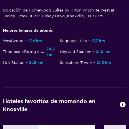
Escritorio
Ubicación de Homewood Suites by Hilton Knoxville West at
Turkey Creek: 10935 Turkey Drive, Knoxville, TN 37922
Actividades
Tienda de regalos
Mejores lugares de interés
Compras
Westwood
17,6 km
Sequoyah Hills
17,7 km
20,8
Thompson-Boling Arena
Neyland Stadium
21,0 km
km
Estacionamiento y transporte
L&N Station
21,3 km
Sunsphere Tower
21,3 km
Estacionamiento gratuito
Baño
Secador de pelo
Hoteles favoritos de momondo en
Aire libre
Knoxville
Terraza/patio