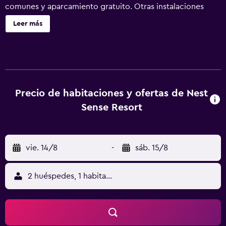
comunes y aparcamiento gratuito. Otras instalaciones
incluyen una cafetería, servicios de spa y servicios de
Leer más
conserjería. Nest Sense Resort ofrece 18 alojamientos con
aire acondicionado, caja fuerte y botella de agua gratuita.
Las habitaciones disponen de balcón. Se ofrece una
televisión LCD de 32 pulgadas con canales por cable. Se
ofrece frigorífico y cafetera y tetera. Los baños están
equipados con ducha, albornoces, zapatillas y artículos de
Precio de habitaciones y ofertas de Nest
higiene personal gratuitos. Los huéspedes pueden
Sense Resort
navegar por la web gracias a nuestro acceso a Internet
wifi gratis. Los servicios para las personas de negocios
incluyen escritorio y teléfono. Se ofrece servicio de
vie. 14/8
-
sáb. 15/8
limpieza todos los días. Los servicios de ocio y
esparcimiento en este complejo turístico incluyen una
piscina al aire libre.
2 huéspedes, 1 habitación