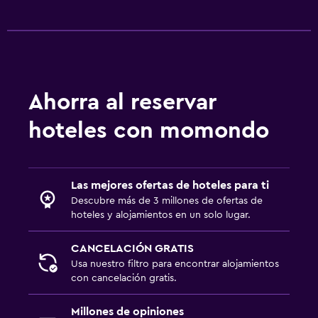
Botella de agua
Instalaciones para reuniones
Zona de trabajo
Escritorio
Ahorra al reservar
hoteles con momondo
Actividades
Acceso a la playa
Las mejores ofertas de hoteles para ti
Descubre más de 3 millones de ofertas de
hoteles y alojamientos en un solo lugar.
CANCELACIÓN GRATIS
Usa nuestro filtro para encontrar alojamientos
con cancelación gratis.
Millones de opiniones