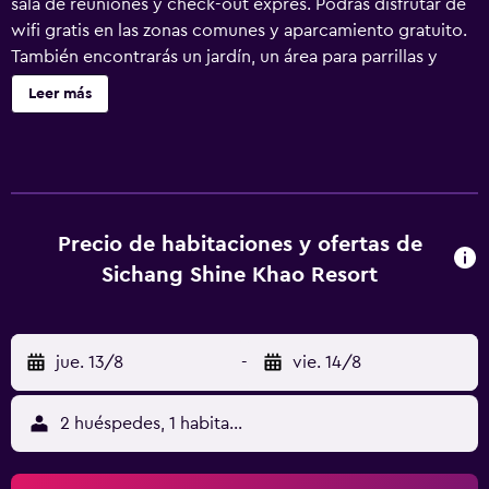
sala de reuniones y check-out exprés. Podrás disfrutar de
wifi gratis en las zonas comunes y aparcamiento gratuito.
También encontrarás un jardín, un área para parrillas y
televisión en una zona común. Se incluye un servicio de
Leer más
limpieza limitado. Sichang Shine Khao Resort ofrece 37
alojamientos con aire acondicionado, botella de agua
gratuita y artículos de higiene personal gratuitos. También
hay camas supletorias (de pago) a disposición de los
clientes. Se ofrece servicio de limpieza de forma limitada.
Precio de habitaciones y ofertas de
Sichang Shine Khao Resort
jue. 13/8
-
vie. 14/8
2 huéspedes, 1 habitación