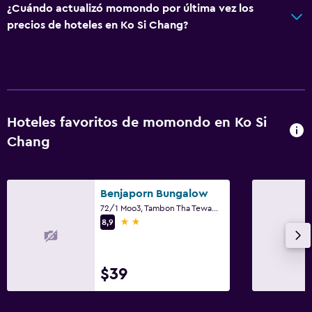
¿Cuándo actualizó momondo por última vez los
Jardín
precios de hoteles en Ko Si Chang?
Sistema de entretenimiento
Sala de estar/TV compartida
TV
Hoteles favoritos de momondo en Ko Si
Habitación
Chang
Perchero
Armario o clóset
Benjaporn Bungalow
72/1 Moo3, Tambon Tha Tewawong, Ampur Koh Sichang, Chonburi, Ko Si Chang
Comedor
2 estrellas
8,9
Nevera
Comedor
$39
Servicios y facilidades