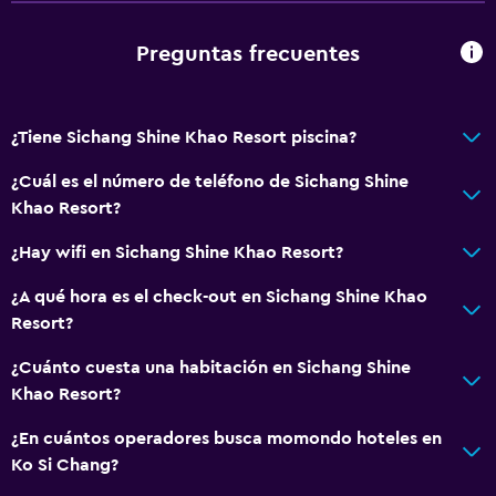
Baño
Preguntas frecuentes
Aseo
Papel higiénico
¿Tiene Sichang Shine Khao Resort piscina?
Ducha
Baño privado
¿Cuál es el número de teléfono de Sichang Shine
Khao Resort?
Estacionamiento y transporte
¿Hay wifi en Sichang Shine Khao Resort?
Estacionamiento gratuito
¿A qué hora es el check-out en Sichang Shine Khao
Valet parking
Resort?
Estacionamiento privado
¿Cuánto cuesta una habitación en Sichang Shine
Khao Resort?
Aire libre
¿En cuántos operadores busca momondo hoteles en
Terraza/patio
Ko Si Chang?
Parrilla