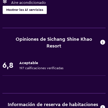
Aire acondicionado
Mostrar los 41 servicios
General
Vista a punto de interés
Habitaciones familiares
Opiniones de Sichang Shine Khao
Vista al mar
Resort
Alfombrado
Zona de estar
Aceptable
6,8
Piso de mosaico/mármol
197 calificaciones verificadas
Vista a la ciudad
Posibilidad de habitaciones conectadas
Sofá
Espacio de almacenamiento
Información de reserva de habitaciones