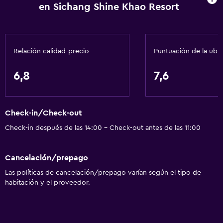
en Sichang Shine Khao Resort
Servicios básicos
Wifi gratis
Internet
Relación calidad-precio
Puntuación de la ubi
Ropa de cama
Toallas
6,8
7,6
Aire acondicionado
Artículos de aseo gratis
Check-in/Check-out
Papeleras
Check-in después de las 14:00 - Check-out antes de las 11:00
Accesibilidad y adecuación
Cancelación/prepago
Unidad ubicada en la planta baja
Las políticas de cancelación/prepago varían según el tipo de
Habitaciones para no fumadores disponibles
habitación y el proveedor.
Almohada sin plumas
Plantas superiores accesibles por escaleras