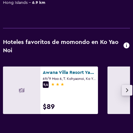
Hong Islands
6.9 km
Hoteles favoritos de momondo en Ko Yao
Noi
Awana Villa Resort Yaonoi - Sha Extra Plus
69/9 Moo 6, T. Kohyaonoi, Ko Yao Noi
3 estrellas
9,4
$89