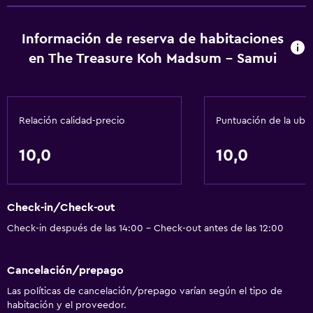
Wifi
muelle al menos 30 minutos antes de la salida. Check-Out
Aire acondicionado
El Checkout se realiza a las 12:00 Mascotas No se aceptan
Información de reserva de habitaciones
mascotas Instrucciones Generales Administrador o
en The Treasure Koh Madsum - Samui
anfitrión profesional
Lavandería
Lavandería
Servicios de lavandería/tintorería
Relación calidad-precio
Puntuación de la ubi
Ideal para familias
10,0
10,0
Cuidado de niños o guardería
Parque infantil
Check-in/Check-out
Check-in después de las 14:00 - Check-out antes de las 12:00
Estacionamiento y transporte
Traslado aeropuerto
Cancelación/prepago
Las políticas de cancelación/prepago varían según el tipo de
Sistema de entretenimiento
habitación y el proveedor.