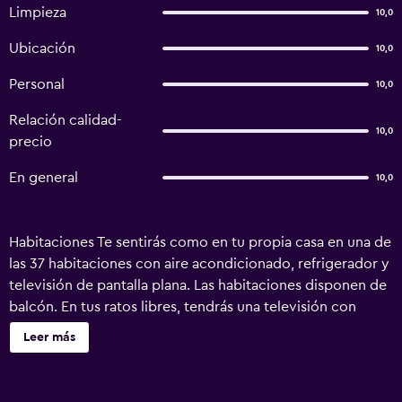
Limpieza
10,0
Ubicación
10,0
Personal
10,0
Relación calidad-
10,0
precio
En general
10,0
Habitaciones Te sentirás como en tu propia casa en una de
las 37 habitaciones con aire acondicionado, refrigerador y
televisión de pantalla plana. Las habitaciones disponen de
balcón. En tus ratos libres, tendrás una televisión con
canales por cable para entretenerte. El baño privado
Leer más
dispone de artículos de tocador gratuitos y secador de
pelo. Servicios Con una terraza y un jardín donde
descansar y comodidades, como acceso a internet por