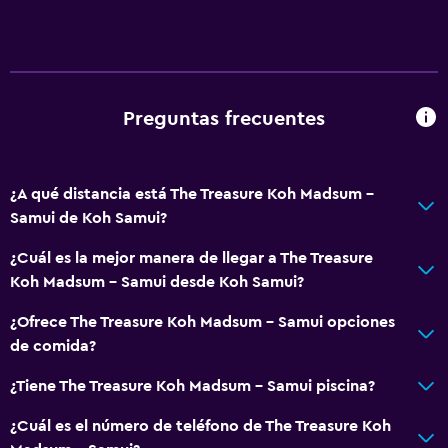
TV por cable o vía satélite
Baño
Secador de pelo
Preguntas frecuentes
Aire libre
Playa privada
¿A qué distancia está The Treasure Koh Madsum -
Samui de Koh Samui?
General
¿Cuál es la mejor manera de llegar a The Treasure
Espacio de almacenamiento
Koh Madsum - Samui desde Koh Samui?
¿Ofrece The Treasure Koh Madsum - Samui opciones
Salud y seguridad
de comida?
Caja fuerte
¿Tiene The Treasure Koh Madsum - Samui piscina?
Spa
¿Cuál es el número de teléfono de The Treasure Koh
Spa