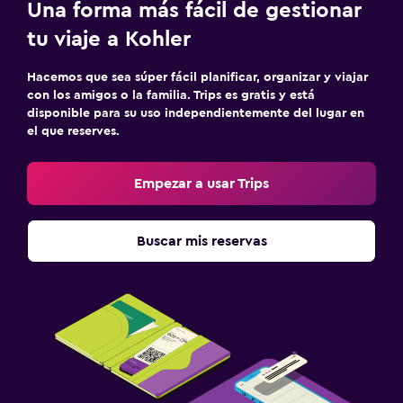
Gimnasio
Una forma más fácil de gestionar
Tenis
tu viaje a Kohler
Hacemos que sea súper fácil planificar, organizar y viajar
Estacionamiento y transporte
con los amigos o la familia. Trips es gratis y está
Servicio de traslado (gratis)
disponible para su uso independientemente del lugar en
el que reserves.
Estacionamiento gratuito
Estacionamiento privado
Empezar a usar Trips
Lavandería
Buscar mis reservas
Lavandería
Servicios de lavandería/tintorería
Plancha y tabla de planchar
Habitación
Enchufe cerca de la cama