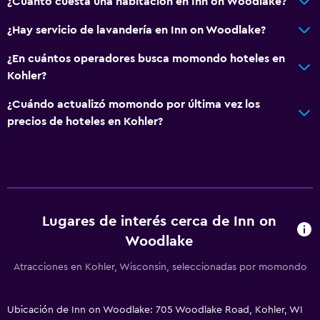
¿Cuánto cuesta una habitación en Inn on Woodlake?
Para no fumadores
¿Hay servicio de lavandería en Inn on Woodlake?
Lavabo bajo
¿En cuántos operadores busca momondo hoteles en
Inodoro con barras de apoyo
Kohler?
Áreas designadas para fumadores
¿Cuándo actualizó momondo por última vez los
precios de hoteles en Kohler?
Actividades
Senderismo
Bicicletas
Pesca
Golf
Lugares de interés cerca de Inn on
Woodlake
Salón de belleza
Patinaje sobre hielo
Atracciones en Kohler, Wisconsin, seleccionadas por momondo
Paseos a caballo
Compras
Ubicación de Inn on Woodlake: 705 Woodlake Road, Kohler, WI