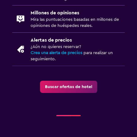
Terraza
Millones de opiniones
Playa privada
Mira las puntuaciones basadas en millones de
Jardín
opiniones de huéspedes reales.
Alertas de precios
General
¿Aún no quieres reservar?
Posibilidad de habitaciones conectadas
Crea una alerta de precios
para realizar un
seguimiento.
Vista al lago
Teléfono
Piso de mosaico/mármol
Buscar ofertas de hotel
Espacio de almacenamiento
Gimnasio
Aerobics
Clases de fitness