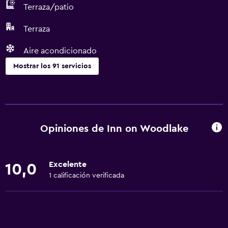
Terraza/patio
Terraza
Aire acondicionado
Mostrar los 91 servicios
Servicios básicos
Wifi gratis
Wifi disponible en todas las instalaciones
Opiniones de Inn on Woodlake
Internet
Ropa de cama
Excelente
10,0
Toallas
1 calificación verificada
Extinguidor
Artículos de aseo gratis
Champú