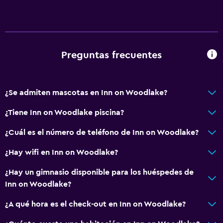
Minimercado en las instalaciones
Acceso con tarjeta
Masaje de pies
Check-out exprés
Preguntas frecuentes
Check-in/check-out privado
Recepción 24 horas
¿Se admiten mascotas en Inn on Woodlake?
Accesibilidad y adecuación
¿Tiene Inn on Woodlake piscina?
Mascotas permitidas bajo consulta (pueden aplicar cargos
¿Cuál es el número de teléfono de Inn on Woodlake?
extra)
¿Hay wifi en Inn on Woodlake?
Accesibilidad
Ascensor
¿Hay un gimnasio disponible para los huéspedes de
Inn on Woodlake?
Ascensor disponible
Hipoalergénico
¿A qué hora es el check-out en Inn on Woodlake?
Habitación hipoalergénica