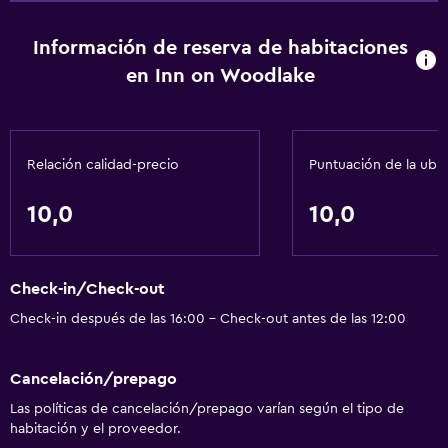
Alarma de humo
Información de reserva de habitaciones
Calefacción
en Inn on Woodlake
Gel de ducha
Aire acondicionado
Papeleras
Relación calidad-precio
Puntuación de la ubi
Acondicionador
10,0
10,0
Servicios y facilidades
Salas de conferencia
Check-in/Check-out
Cajero automático/banco
Check-in después de las 16:00 - Check-out antes de las 12:00
Centro de negocios
Servicio de despertador
Cancelación/prepago
Caja fuerte
Las políticas de cancelación/prepago varían según el tipo de
Instalaciones para reuniones
habitación y el proveedor.