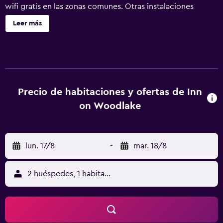
wifi gratis en las zonas comunes. Otras instalaciones
incluyen una zona para conferencias, servicio de tintorería
Leer más
y servicio de recepción 24 horas. Se ofrece un servicio de
limpieza a petición. Inn On Woodlake ofrece 121
alojamientos con caja fuerte y cafetera y tetera. Las camas
están vestidas con sábanas de algodón egipcio, edredón
de plumas y ropa de cama de alta calidad. Se ofrece una
televisión LED de 42 pulgadas con canales digitales de
Precio de habitaciones y ofertas de Inn
suscripción y películas de pago. Los baños están
on Woodlake
equipados con ducha, artículos de higiene personal de
diseño, artículos de higiene personal gratuitos y secador
de pelo. Los servicios para las personas de negocios
lun. 17/8
-
mar. 18/8
incluyen escritorio y teléfono. Se ofrece servicio de
limpieza a petición y es posible solicitar juegos de cama
hipoalergénicos. Los servicios de ocio y esparcimiento en
2 huéspedes, 1 habitación
este hotel incluyen gimnasio. Se pueden practicar las
actividades de ocio y esparcimiento que se indican más
abajo en las instalaciones o cerca del alojamiento (es
posible que se aplique un recargo).