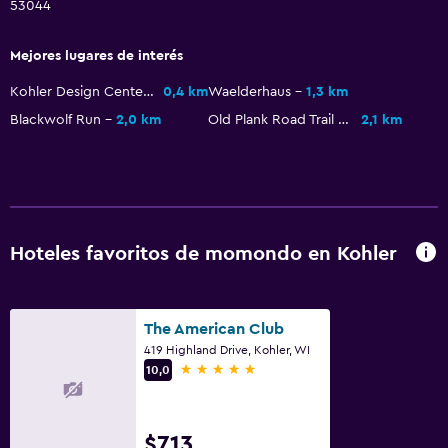
53044
Piscina y spa
Mejores lugares de interés
Masajes
Kohler Design Center
0,4 km
Waelderhaus
1,3 km
Piscina climatizada
Blackwolf Run
2,0 km
Old Plank Road Trail Head
2,1 km
Spa
Bañera de hidromasaje
Piscina (cubierta)
Sauna
Hoteles favoritos de momondo en Kohler
Vapor
Baño
The American Club
419 Highland Drive, Kohler, WI
Ducha
5 estrellas
10,0
Inodoro con cisterna alta
Secador de pelo
$713