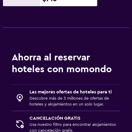
Aseo
Papel higiénico
Baño privado
Comedor
Servicio de entrega de comida
Bar/lounge
Ahorra al reservar
Tetera/cafetera
hoteles con momondo
Cafetera
Máquina expendedora (bebidas)
Las mejores ofertas de hoteles para ti
Máquina expendedora (botanas)
Descubre más de 3 millones de ofertas de
hoteles y alojamientos en un solo lugar.
Aire libre
Terraza/patio
CANCELACIÓN GRATIS
Usa nuestro filtro para encontrar alojamientos
Sillas de playa
con cancelación gratis.